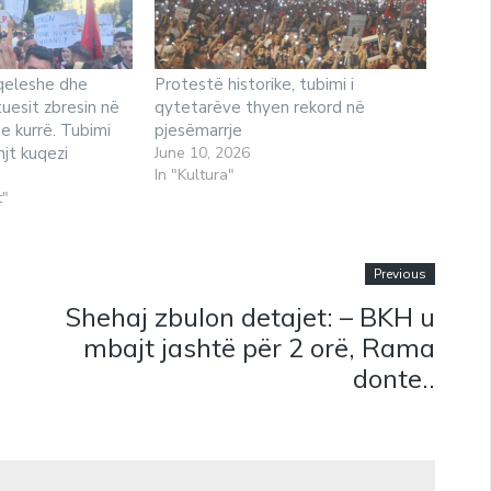
qeleshe dhe
Protestë historike, tubimi i
tuesit zbresin në
qytetarëve thyen rekord në
e kurrë. Tubimi
pjesëmarrje
njt kuqezi
June 10, 2026
In "Kultura"
t"
Previous
Shehaj zbulon detajet: – BKH u
mbajt jashtë për 2 orë, Rama
donte..