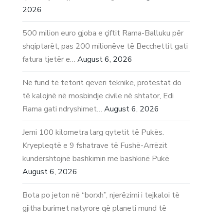
2026
500 milion euro gjoba e çiftit Rama-Balluku për
shqiptarët, pas 200 milionëve të Becchettit gati
fatura tjetër e…
August 6, 2026
Në fund të tetorit qeveri teknike, protestat do
të kalojnë në mosbindje civile në shtator, Edi
Rama gati ndryshimet…
August 6, 2026
Jemi 100 kilometra larg qytetit të Pukës.
Kryepleqtë e 9 fshatrave të Fushë-Arrëzit
kundërshtojnë bashkimin me bashkinë Pukë
August 6, 2026
Bota po jeton në “borxh”, njerëzimi i tejkaloi të
gjitha burimet natyrore që planeti mund të