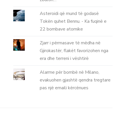
Asteroidi që mund të godasë
Tokën quhet Bennu. - Ka fuqinë e
22 bombave atomike
Zjarr i përmasave të mëdha në
Gjirokastër, flakët favorizohen nga
era dhe terreni i vështirë
Alarme për bombë në Milano,
evakuohen gjashtë qendra tregtare
pas një emaili kërcënues