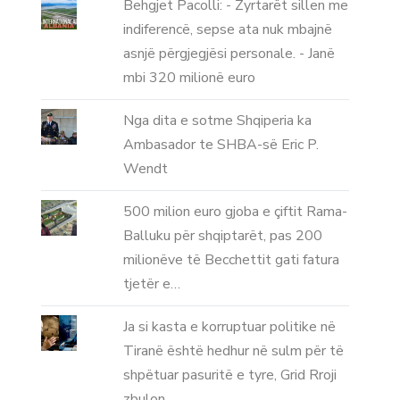
Behgjet Pacolli: - Zyrtarët sillen me
indiferencë, sepse ata nuk mbajnë
asnjë përgjegjësi personale. - Janë
mbi 320 milionë euro
Nga dita e sotme Shqiperia ka
Ambasador te SHBA-së Eric P.
Wendt
500 milion euro gjoba e çiftit Rama-
Balluku për shqiptarët, pas 200
milionëve të Becchettit gati fatura
tjetër e…
Ja si kasta e korruptuar politike në
Tiranë është hedhur në sulm për të
shpëtuar pasuritë e tyre, Grid Rroji
zbulon…