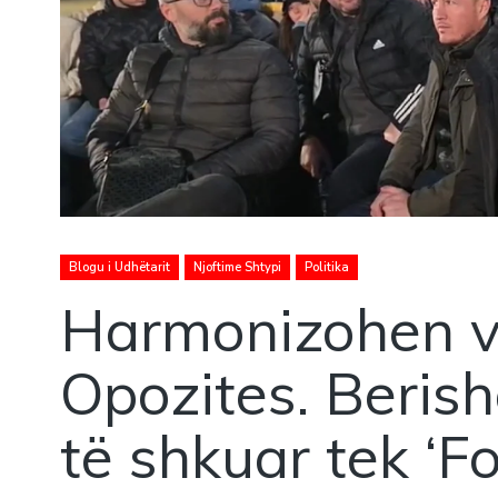
Blogu i Udhëtarit
Njoftime Shtypi
Politika
Harmonizohen ve
Opozites. Berish
të shkuar tek ‘Fol