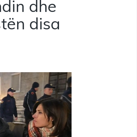
endin dhe
tën disa