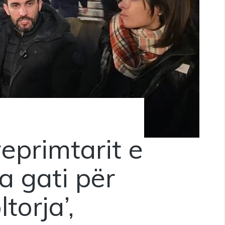
primtarit e
a gati për
torja’,