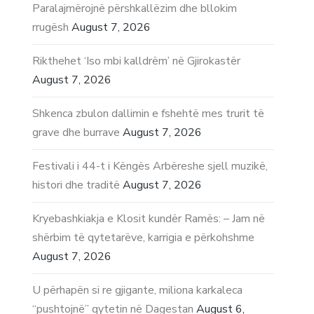
Paralajmërojnë përshkallëzim dhe bllokim
rrugësh
August 7, 2026
Rikthehet ‘Iso mbi kalldrëm’ në Gjirokastër
August 7, 2026
Shkenca zbulon dallimin e fshehtë mes trurit të
grave dhe burrave
August 7, 2026
Festivali i 44-t i Këngës Arbëreshe sjell muzikë,
histori dhe traditë
August 7, 2026
Kryebashkiakja e Klosit kundër Ramës: – Jam në
shërbim të qytetarëve, karrigia e përkohshme
August 7, 2026
U përhapën si re gjigante, miliona karkaleca
“pushtojnë” qytetin në Dagestan
August 6,