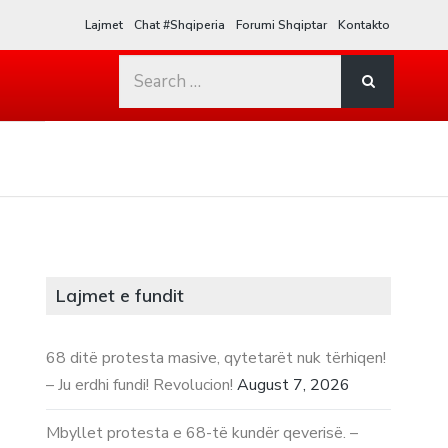
Lajmet
Chat #Shqiperia
Forumi Shqiptar
Kontakto
Search
for:
Lajmet e fundit
68 ditë protesta masive, qytetarët nuk tërhiqen!
– Ju erdhi fundi! Revolucion!
August 7, 2026
Mbyllet protesta e 68-të kundër qeverisë. –