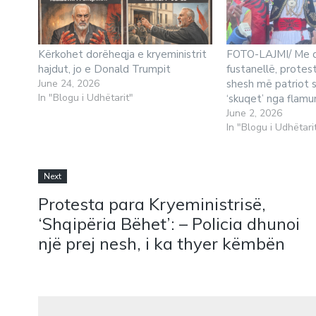
Kërkohet dorëheqja e kryeministrit
FOTO-LAJMI/ Me 
hajdut, jo e Donald Trumpit
fustanellë, protes
June 24, 2026
shesh më patriot s
In "Blogu i Udhëtarit"
‘skuqet’ nga flamu
June 2, 2026
In "Blogu i Udhëtari
Next
Protesta para Kryeministrisë,
‘Shqipëria Bëhet’: – Policia dhunoi
një prej nesh, i ka thyer këmbën