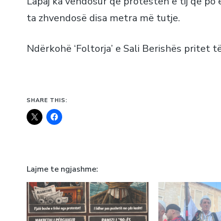
Lapaj ka vendosur që protestën e tij që po 
ta zhvendosë disa metra më tutje.
Ndërkohë ‘Foltorja’ e Sali Berishës pritet t
SHARE THIS:
Lajme te ngjashme