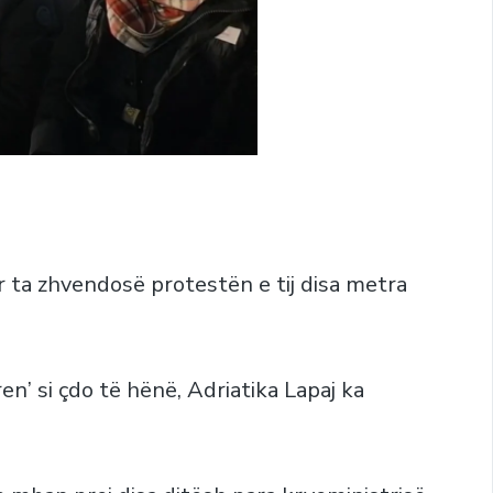
r ta zhvendosë protestën e tij disa metra
n’ si çdo të hënë, Adriatika Lapaj ka