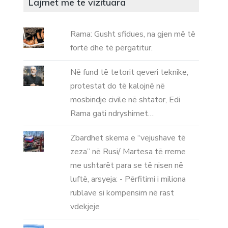
Lajmet me te vizituara
Rama: Gusht sfidues, na gjen më të
fortë dhe të përgatitur.
Në fund të tetorit qeveri teknike,
protestat do të kalojnë në
mosbindje civile në shtator, Edi
Rama gati ndryshimet…
Zbardhet skema e “vejushave të
zeza” në Rusi/ Martesa të rreme
me ushtarët para se të nisen në
luftë, arsyeja: - Përfitimi i miliona
rublave si kompensim në rast
vdekjeje