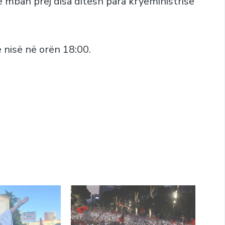
e mban prej disa ditësh para kryeministrisë
ë nisë në orën 18:00.