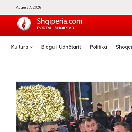
August 7, 2026
SHQIPERIA.COM
Kultura
Blogu i Udhëtarit
Politika
Shoqe
Blogu i ShqiperiaCom