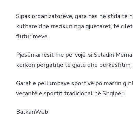
Sipas organizatorëve, gara has në sfida të
kufitare dhe rrezikun nga gjuetarët, të cilë
fluturimeve.
Pjesëmarrësit me përvojë, si Seladin Mema
kërkon përgatitje të gjatë dhe përkushtim
Garat e pëllumbave sportivë po marrin gjit
veçantë e sportit tradicional në Shqipëri.
Balkan
Web