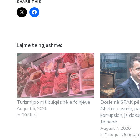
SHARE THIS:
Lajme te ngjashme
Turizmi po rrit bujqësinë e fqinjëve
Dosje në SPAK për
August 5, 2026
fshehje pasurie, p
In "Kultura"
korrupsion, ja do
të hapë…
August 7, 2026
In "Blogu i Udhëtari