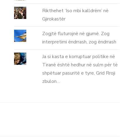
Rikthehet ‘Iso mbi kalldrëm’ në
Gjirokastër
Zogjtë fluturojnë në gjumë. Zog
interpretimi ëndrrash, zog ëndrrash
Ja si kasta e korruptuar politike në
Tiranë është hedhur në sulm për të
shpëtuar pasuritë e tyre, Grid Rroji
zbulon…