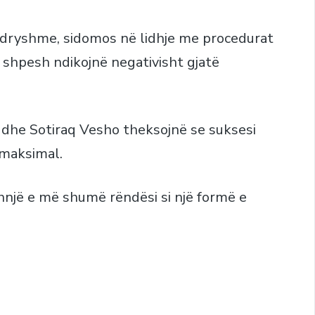
 ndryshme, sidomos në lidhje me procedurat
t shpesh ndikojnë negativisht gjatë
 dhe Sotiraq Vesho theksojnë se suksesi
 maksimal.
hnjë e më shumë rëndësi si një formë e