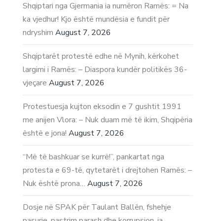
Shqiptari nga Gjermania ia numëron Ramës: = Na
ka vjedhur! Kjo është mundësia e fundit për
ndryshim
August 7, 2026
Shqiptarët protestë edhe në Mynih, kërkohet
largimi i Ramës: – Diaspora kundër politikës 36-
vjeçare
August 7, 2026
Protestuesja kujton eksodin e 7 gushtit 1991
me anijen Vlora: – Nuk duam më të ikim, Shqipëria
është e jona!
August 7, 2026
“Më të bashkuar se kurrë!”, pankartat nga
protesta e 69-të, qytetarët i drejtohen Ramës: –
Nuk është prona…
August 7, 2026
Dosje në SPAK për Taulant Ballën, fshehje
pasurie, pastrim parash dhe korrupsion, ja