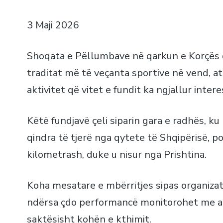
3 Maji 2026
Shoqata e Pëllumbave në qarkun e Korçës që 
traditat më të veçanta sportive në vend, a
aktivitet që vitet e fundit ka ngjallur inte
Këtë fundjavë çeli siparin gara e radhës, k
qindra të tjerë nga qytete të Shqipërisë, p
kilometrash, duke u nisur nga Prishtina.
Koha mesatare e mbërritjes sipas organizat
ndërsa çdo performancë monitorohet me anë 
saktësisht kohën e kthimit.