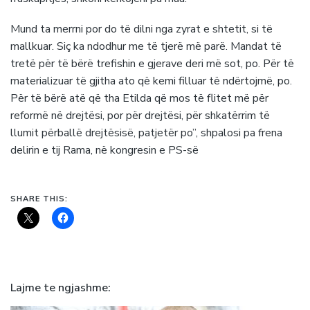
Mund ta merrni por do të dilni nga zyrat e shtetit, si të
mallkuar. Siç ka ndodhur me të tjerë më parë. Mandat të
tretë për të bërë trefishin e gjerave deri më sot, po. Për të
materializuar të gjitha ato që kemi filluar të ndërtojmë, po.
Për të bërë atë që tha Etilda që mos të flitet më për
reformë në drejtësi, por për drejtësi, për shkatërrim të
llumit përballë drejtësisë, patjetër po”, shpalosi pa frena
delirin e tij Rama, në kongresin e PS-së
SHARE THIS:
Lajme te ngjashme