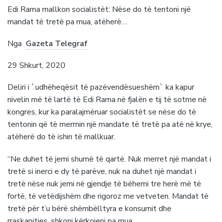
Edi Rama mallkon socialistët: Nëse do të tentoni një
mandat të tretë pa mua, atëherë…
Nga
Gazeta Telegraf
29 Shkurt, 2020
Deliri i `udhëheqësit të pazëvendësueshëm` ka kapur
nivelin më të lartë të Edi Rama në fjalën e tij të sotme në
kongres, kur ka paralajmëruar socialistët se nëse do të
tentonin që të merrnin një mandate të tretë pa atë në krye,
atëherë do të ishin të mallkuar.
“Ne duhet të jemi shumë të qartë. Nuk merret një mandat i
tretë si inerci e dy të parëve, nuk na duhet një mandat i
tretë nëse nuk jemi në gjendje të bëhemi tre herë më të
fortë, të vetëdijshëm dhe rigoroz me vetveten. Mandat të
tretë për t’u bërë shëmbëlltyra e konsumit dhe
rraskapitjes, shkoni kërkojeni pa mua.