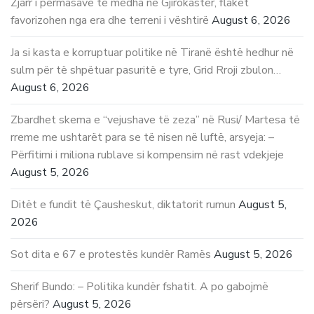
Zjarr i përmasave të mëdha në Gjirokastër, flakët
favorizohen nga era dhe terreni i vështirë
August 6, 2026
Ja si kasta e korruptuar politike në Tiranë është hedhur në
sulm për të shpëtuar pasuritë e tyre, Grid Rroji zbulon…
August 6, 2026
Zbardhet skema e “vejushave të zeza” në Rusi/ Martesa të
rreme me ushtarët para se të nisen në luftë, arsyeja: –
Përfitimi i miliona rublave si kompensim në rast vdekjeje
August 5, 2026
Ditët e fundit të Çausheskut, diktatorit rumun
August 5,
2026
Sot dita e 67 e protestës kundër Ramës
August 5, 2026
Sherif Bundo: – Politika kundër fshatit. A po gabojmë
përsëri?
August 5, 2026