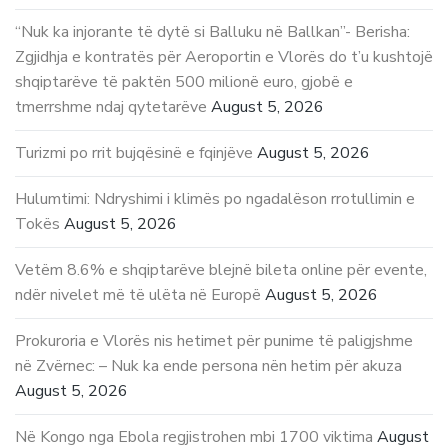
“Nuk ka injorante të dytë si Balluku në Ballkan”- Berisha:
Zgjidhja e kontratës për Aeroportin e Vlorës do t’u kushtojë
shqiptarëve të paktën 500 milionë euro, gjobë e
tmerrshme ndaj qytetarëve
August 5, 2026
Turizmi po rrit bujqësinë e fqinjëve
August 5, 2026
Hulumtimi: Ndryshimi i klimës po ngadalëson rrotullimin e
Tokës
August 5, 2026
Vetëm 8.6% e shqiptarëve blejnë bileta online për evente,
ndër nivelet më të ulëta në Europë
August 5, 2026
Prokuroria e Vlorës nis hetimet për punime të paligjshme
në Zvërnec: – Nuk ka ende persona nën hetim për akuza
August 5, 2026
Në Kongo nga Ebola regjistrohen mbi 1700 viktima
August