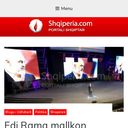
Menu
SHQIPERIA.COM
Blogu i ShqiperiaCom
Blogu i Udhëtarit
Politika
Shoqerore
Edi Rama mallkon