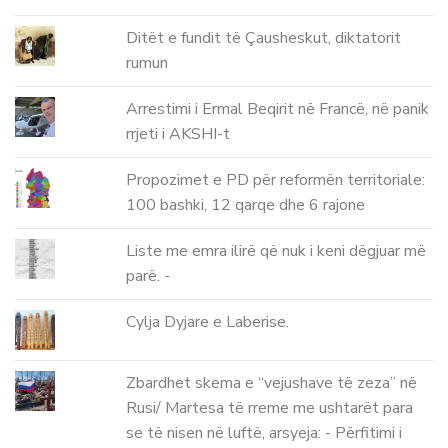
Ditët e fundit të Çausheskut, diktatorit
rumun
Arrestimi i Ermal Beqirit në Francë, në panik
rrjeti i AKSHI-t
Propozimet e PD për reformën territoriale:
100 bashki, 12 qarqe dhe 6 rajone
Liste me emra ilirë që nuk i keni dëgjuar më
parë. -
Cylja Dyjare e Laberise.
Zbardhet skema e “vejushave të zeza” në
Rusi/ Martesa të rreme me ushtarët para
se të nisen në luftë, arsyeja: - Përfitimi i