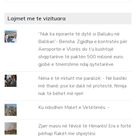
Lajmet me te vizituara
“Nuk ka injorante të dytë si Balluku në
Ballkan”- Berisha: Zgjidhja e kontratës për
Aeroportin e Vlorës do t’u kushtojë
shqiptarëve të paktën 500 milionë euro,
gjobë e tmerrshme ndaj qytetarëve
Nëna e të miturit me paralizë: - Në bashki
më thanë, pse ke dalë në protestë, fëmija
nuk të bëhet më njeri
Ku ndodhen Malet e Vetëtimës. -
Zjarr masiv në Nivicë të Himarës! Era e fortë
përhap flakët me shpejtësi