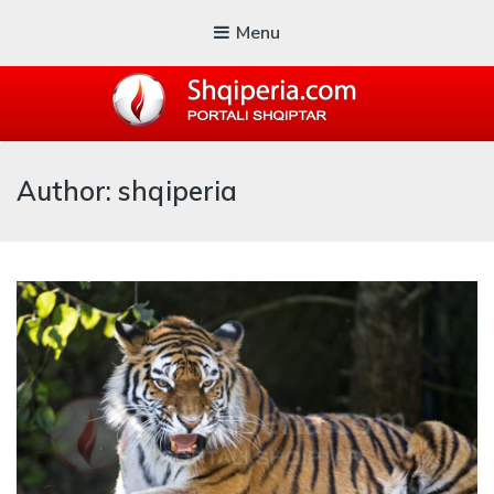
Menu
SHQIPERIA.COM
Author: shqiperia
Blogu i ShqiperiaCom