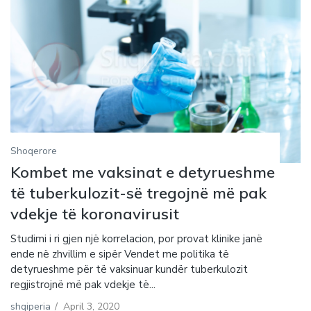
Shoqerore
Kombet me vaksinat e detyrueshme
të tuberkulozit-së tregojnë më pak
vdekje të koronavirusit
Studimi i ri gjen një korrelacion, por provat klinike janë
ende në zhvillim e sipër Vendet me politika të
detyrueshme për të vaksinuar kundër tuberkulozit
regjistrojnë më pak vdekje të...
shqiperia
/
April 3, 2020