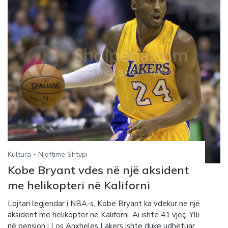
Kultura
Njoftime Shtypi
Kobe Bryant vdes në një aksident
me helikopteri në Kaliforni
Lojtari legjendar i NBA-s, Kobe Bryant ka vdekur në një
aksident me helikopter në Kaliforni. Ai ishte 41 vjeç. Ylli
në pension i Los Anxheles Lakers ishte duke udhëtuar