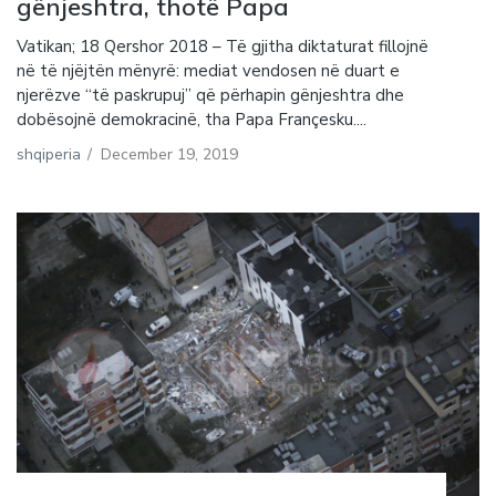
gënjeshtra, thotë Papa
Vatikan; 18 Qershor 2018 – Të gjitha diktaturat fillojnë
në të njëjtën mënyrë: mediat vendosen në duart e
njerëzve “të paskrupuj” që përhapin gënjeshtra dhe
dobësojnë demokracinë, tha Papa Françesku....
shqiperia
/
December 19, 2019