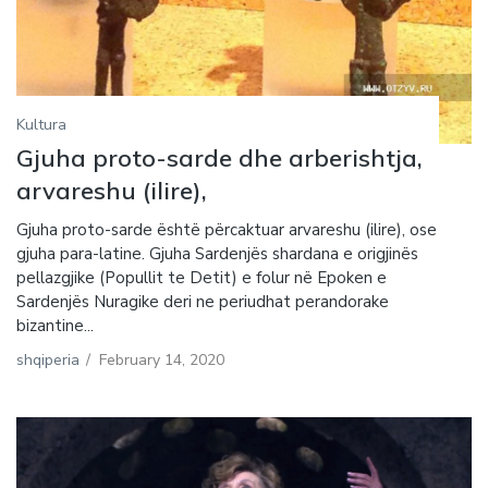
Kultura
Gjuha proto-sarde dhe arberishtja,
arvareshu (ilire),
Gjuha proto-sarde është përcaktuar arvareshu (ilire), ose
gjuha para-latine. Gjuha Sardenjës shardana e origjinës
pellazgjike (Popullit te Detit) e folur në Epoken e
Sardenjës Nuragike deri ne periudhat perandorake
bizantine...
shqiperia
/
February 14, 2020