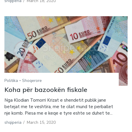
shqiperia
/
March 18, 2020
Politika
Shoqerore
Koha për bazookën fiskale
Nga Klodian Tomorri Krizat e shendetit publik jane
betejat me te veshtira, me te cilat mund te perballet
nje komb. Piesa me e keqe e tyre eshte se duhet te...
shqiperia
/
March 15, 2020