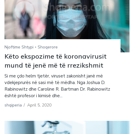
Njoftime Shtypi
Shoqerore
Këto ekspozime të koronavirusit
mund të jenë më të rrezikshmit
Si me çdo helm tjetër, viruset zakonisht janë më
vdekjeprurës në sasi më të mëdha. Nga Joshua D.
Rabinowitz dhe Caroline R. Bartman Dr. Rabinowitz
është profesor i kimisë dhe...
shqiperia
/
April 5, 2020