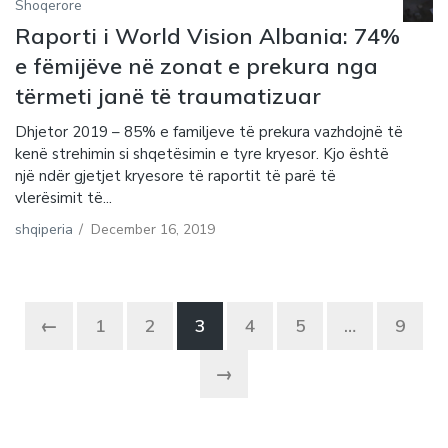
Shoqerore
Raporti i World Vision Albania: 74%
e fëmijëve në zonat e prekura nga
tërmeti janë të traumatizuar
Dhjetor 2019 – 85% e familjeve të prekura vazhdojnë të
kenë strehimin si shqetësimin e tyre kryesor. Kjo është
një ndër gjetjet kryesore të raportit të parë të
vlerësimit të...
shqiperia
/
December 16, 2019
←
1
2
3
4
5
…
9
→