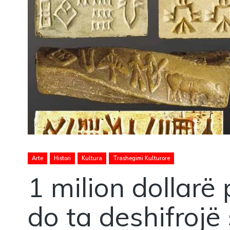
Arte
Histori
Kultura
Trashegimi Kulturore
1 milion dollarë 
do ta deshifrojë