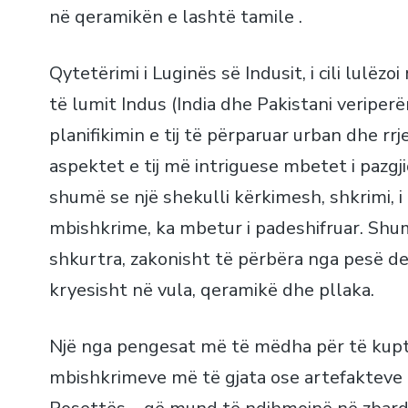
në qeramikën e lashtë tamile .
Qytetërimi i Luginës së Indusit, i cili lulëz
të lumit Indus (India dhe Pakistani veriperë
planifikimin e tij të përparuar urban dhe rrj
aspektet e tij më intriguese mbetet i pazgj
shumë se një shekulli kërkimesh, shkrimi, i
mbishkrime, ka mbetur i padeshifruar. Shu
shkurtra, zakonisht të përbëra nga pesë d
kryesisht në vula, qeramikë dhe pllaka.
Një nga pengesat më të mëdha për të kupt
mbishkrimeve më të gjata ose artefakteve d