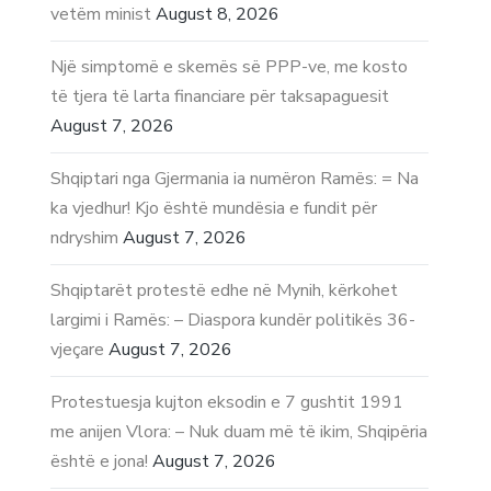
vetëm minist
August 8, 2026
Një simptomë e skemës së PPP-ve, me kosto
të tjera të larta financiare për taksapaguesit
August 7, 2026
Shqiptari nga Gjermania ia numëron Ramës: = Na
ka vjedhur! Kjo është mundësia e fundit për
ndryshim
August 7, 2026
Shqiptarët protestë edhe në Mynih, kërkohet
largimi i Ramës: – Diaspora kundër politikës 36-
vjeçare
August 7, 2026
Protestuesja kujton eksodin e 7 gushtit 1991
me anijen Vlora: – Nuk duam më të ikim, Shqipëria
është e jona!
August 7, 2026