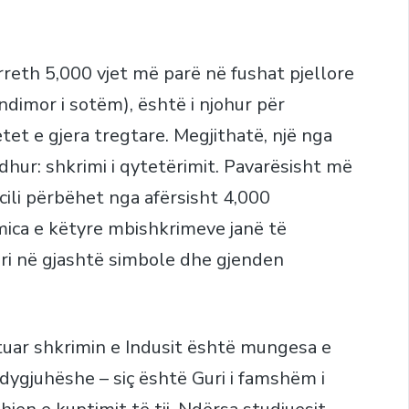
oi rreth 5,000 vjet më parë në fushat pjellore
ndimor i sotëm), është i njohur për
etet e gjera tregtare. Megjithatë, një nga
idhur: shkrimi i qytetërimit. Pavarësisht më
 cili përbëhet nga afërsisht 4,000
mica e këtyre mbishkrimeve janë të
eri në gjashtë simbole dhe gjenden
uar shkrimin e Indusit është mungesa e
ygjuhëshe – siç është Guri i famshëm i