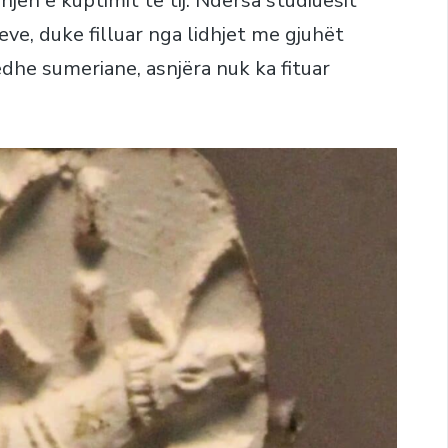
en e kuptimit të tij. Ndërsa studiuesit
ve, duke filluar nga lidhjet me gjuhët
dhe sumeriane, asnjëra nuk ka fituar