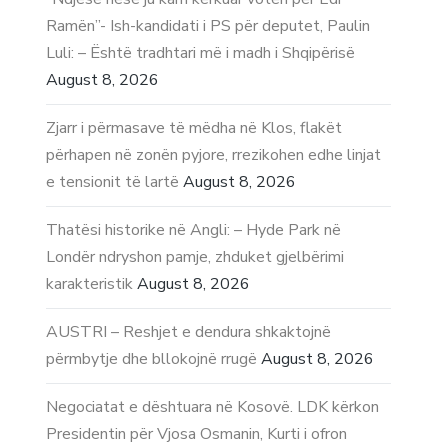
Ramën”- Ish-kandidati i PS për deputet, Paulin
Luli: – Është tradhtari më i madh i Shqipërisë
August 8, 2026
Zjarr i përmasave të mëdha në Klos, flakët
përhapen në zonën pyjore, rrezikohen edhe linjat
e tensionit të lartë
August 8, 2026
Thatësi historike në Angli: – Hyde Park në
Londër ndryshon pamje, zhduket gjelbërimi
karakteristik
August 8, 2026
AUSTRI – Reshjet e dendura shkaktojnë
përmbytje dhe bllokojnë rrugë
August 8, 2026
Negociatat e dështuara në Kosovë. LDK kërkon
Presidentin për Vjosa Osmanin, Kurti i ofron