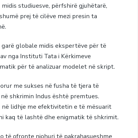
 midis studiuesve, përfshirë gjuhëtarë,
humë prej të cilëve mezi presin ta
në.
ë garë globale midis ekspertëve për të
dav nga Instituti Tata i Kërkimeve
matik për të analizuar modelet në skript.
orur me sukses në fusha të tjera të
re në shkrimin Indus është premtues.
në lidhje me efektivitetin e të mësuarit
i kaq të lashtë dhe enigmatik të shkrimit.
 do të ofronte njohuri të pakrahasueshme