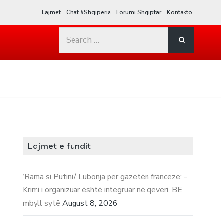
Lajmet
Chat #Shqiperia
Forumi Shqiptar
Kontakto
Search
for:
Lajmet e fundit
‘Rama si Putini’/ Lubonja për gazetën franceze: –
Krimi i organizuar është integruar në qeveri, BE
mbyll sytë
August 8, 2026