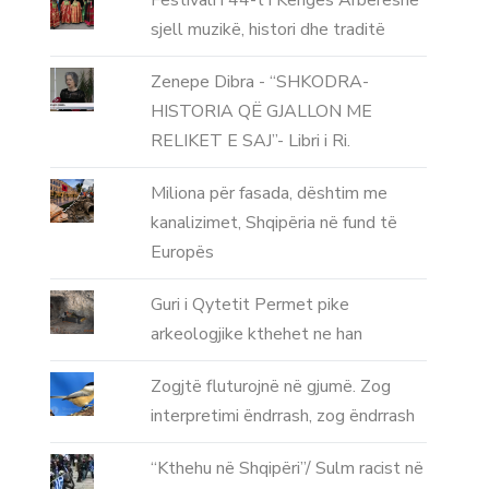
Festivali i 44-t i Këngës Arbëreshe
sjell muzikë, histori dhe traditë
Zenepe Dibra - “SHKODRA-
HISTORIA QË GJALLON ME
RELIKET E SAJ”- Libri i Ri.
Miliona për fasada, dështim me
kanalizimet, Shqipëria në fund të
Europës
Guri i Qytetit Permet pike
arkeologjike kthehet ne han
Zogjtë fluturojnë në gjumë. Zog
interpretimi ëndrrash, zog ëndrrash
“Kthehu në Shqipëri”/ Sulm racist në