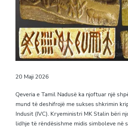
20 Maji 2026
Qeveria e Tamil Nadusë ka njoftuar një shp
mund të deshifrojë me sukses shkrimin krip
Indusit (IVC). Kryeministri MK Stalin bëri nj
lidhje të rëndësishme midis simboleve në s