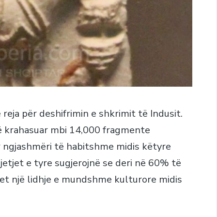
reja për deshifrimin e shkrimit të Indusit.
në krahasuar mbi 14,000 fragmente
 ngjashmëri të habitshme midis këtyre
jetjet e tyre sugjerojnë se deri në 60% të
et një lidhje e mundshme kulturore midis