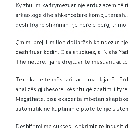
Ky zbulim ka frymëzuar një entuziazëm të ri
arkeologë dhe shkencëtarë kompjuterash, s
deshifrojnë shkrimin një herë e përgjithmo
Çmimi prej 1 milion dollarësh ka ndezur nj
deshifruar kodin. Disa studiues, si Nisha Ya
Themelore, i janë drejtuar të mësuarit auto
Teknikat e të mësuarit automatik janë përd
analizës gjuhësore, kështu që zbatimi i ty
Megjithatë, disa ekspertë mbeten skeptikë 
automatik në kuptimin e plotë të një sistem
Deshifrimi me sukses i shkrimit të Indusit