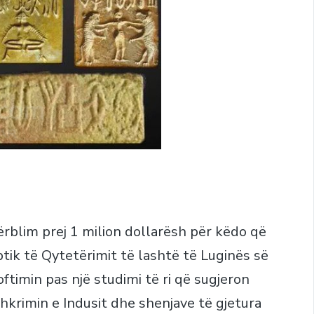
ërblim prej 1 milion dollarësh për këdo që
tik të Qytetërimit të lashtë të Luginës së
oftimin pas një studimi të ri që sugjeron
hkrimin e Indusit dhe shenjave të gjetura