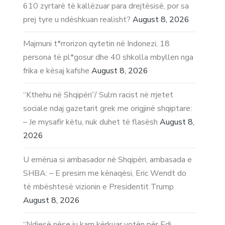
610 zyrtarë të kallëzuar para drejtësisë, por sa
prej tyre u ndëshkuan realisht?
August 8, 2026
Majmuni t*rrorizon qytetin në Indonezi, 18
persona të pl*gosur dhe 40 shkolla mbyllen nga
frika e kësaj kafshe
August 8, 2026
“Kthehu në Shqipëri”/ Sulm racist në rrjetet
sociale ndaj gazetarit grek me origjinë shqiptare:
– Je mysafir këtu, nuk duhet të flasësh
August 8,
2026
U emërua si ambasador në Shqipëri, ambasada e
SHBA: – E presim me kënaqësi, Eric Wendt do
të mbështesë vizionin e Presidentit Trump
August 8, 2026
“Ndjesë nëse ju kam kërkuar votën për Edi