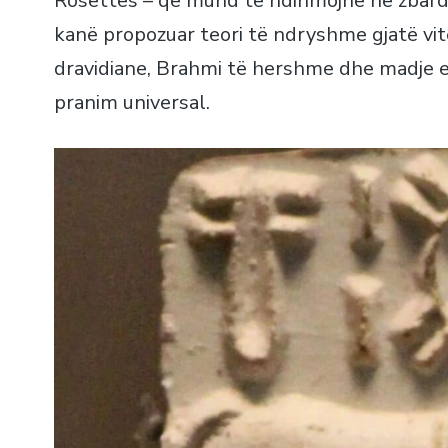
Rosettës – që mund të ndihmojnë në zbardhj
kanë propozuar teori të ndryshme gjatë vite
dravidiane, Brahmi të hershme dhe madje e
pranim universal.