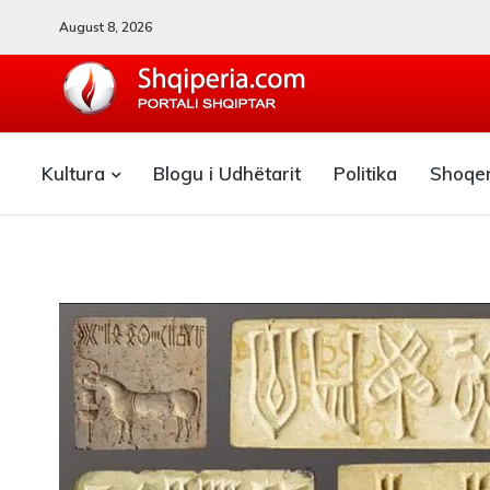
August 8, 2026
SHQIPERIA.COM
Kultura
Blogu i Udhëtarit
Politika
Shoqe
Blogu i ShqiperiaCom