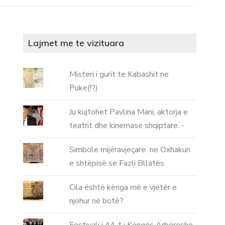
Lajmet me te vizituara
Misteri i gurit te Kabashit ne
Puke(!?)
Ju kujtohet Pavlina Mani, aktorja e
teatrit dhe kinemase shqiptare. -
Simbole mijëravjeçare ne Oxhakun
e shtëpisë se Fazli Bllatës
Cila është kënga më e vjetër e
njohur në botë?