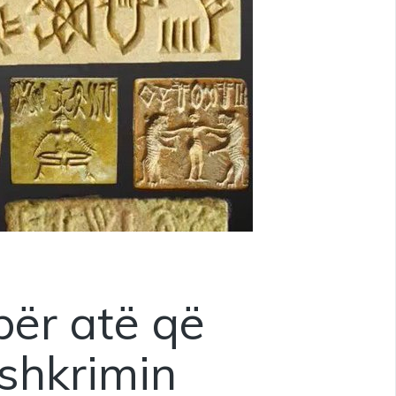
për atë që
 shkrimin