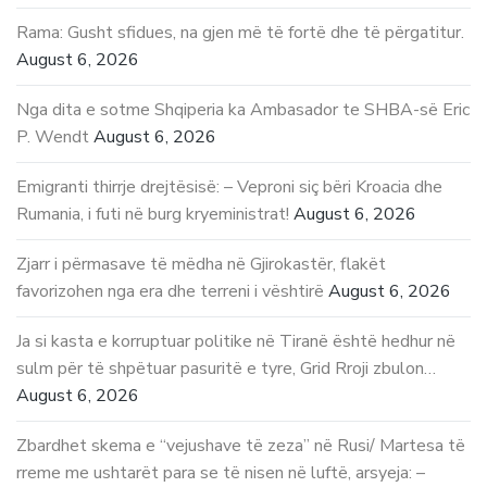
Rama: Gusht sfidues, na gjen më të fortë dhe të përgatitur.
August 6, 2026
Nga dita e sotme Shqiperia ka Ambasador te SHBA-së Eric
P. Wendt
August 6, 2026
Emigranti thirrje drejtësisë: – Veproni siç bëri Kroacia dhe
Rumania, i futi në burg kryeministrat!
August 6, 2026
Zjarr i përmasave të mëdha në Gjirokastër, flakët
favorizohen nga era dhe terreni i vështirë
August 6, 2026
Ja si kasta e korruptuar politike në Tiranë është hedhur në
sulm për të shpëtuar pasuritë e tyre, Grid Rroji zbulon…
August 6, 2026
Zbardhet skema e “vejushave të zeza” në Rusi/ Martesa të
rreme me ushtarët para se të nisen në luftë, arsyeja: –