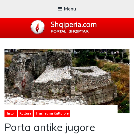
Menu
SHQIPERIA.COM
Blogu i ShqiperiaCom
Histori
Kultura
Trashegimi Kulturore
Porta antike jugore