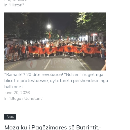
In "Histori"
“Rama ik!”/ 20 ditë revolucion! “Ndizen” rrugët nga
blicet e protestuesve, qytetarët i përshëndesin nga
ballkonet
June 20, 2026
In "Blogu i Udhëtarit"
Next
Mozaiku i Pagëzimores së Butrintit.-