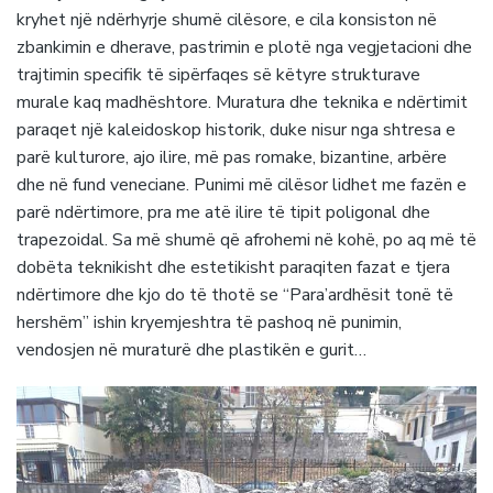
kryhet një ndërhyrje shumë cilësore, e cila konsiston në
zbankimin e dherave, pastrimin e plotë nga vegjetacioni dhe
trajtimin specifik të sipërfaqes së këtyre strukturave
murale kaq madhështore. Muratura dhe teknika e ndërtimit
paraqet një kaleidoskop historik, duke nisur nga shtresa e
parë kulturore, ajo ilire, më pas romake, bizantine, arbëre
dhe në fund veneciane. Punimi më cilësor lidhet me fazën e
parë ndërtimore, pra me atë ilire të tipit poligonal dhe
trapezoidal. Sa më shumë që afrohemi në kohë, po aq më të
dobëta teknikisht dhe estetikisht paraqiten fazat e tjera
ndërtimore dhe kjo do të thotë se “Para’ardhësit tonë të
hershëm” ishin kryemjeshtra të pashoq në punimin,
vendosjen në muraturë dhe plastikën e gurit…