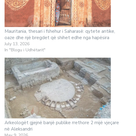
Mauritania, thesari i fshehur i Saharasë: qytete antike,
oaze dhe një bregdet që shihet edhe nga hapësira
July 13, 2026
In "Blogu i Udhëtarit"
Arkeologët gjejnë banjë publike rrethore 2 mijë vjeçare
në Aleksandri
May 9, 2026