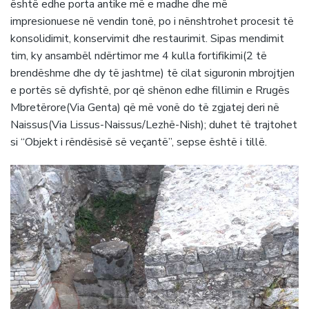
është edhe porta antike më e madhe dhe më
impresionuese në vendin tonë, po i nënshtrohet procesit të
konsolidimit, konservimit dhe restaurimit. Sipas mendimit
tim, ky ansambël ndërtimor me 4 kulla fortifikimi(2 të
brendëshme dhe dy të jashtme) të cilat siguronin mbrojtjen
e portës së dyfishtë, por që shënon edhe fillimin e Rrugës
Mbretërore(Via Genta) që më vonë do të zgjatej deri në
Naissus(Via Lissus-Naissus/Lezhë-Nish); duhet të trajtohet
si “Objekt i rëndësisë së veçantë”, sepse është i tillë.