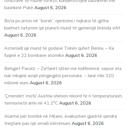
fshatrave të Fushë-Arrëzit kundërshtojnë bashkimin me
bashkinë Pukë
August 6, 2026
Bota po jeton në “borxh”, njerëzimi i tejkaloi të gjitha
burimet natyrore që planeti mund të gjenerojë brenda vitit
August 6, 2026
Asteroidi që mund të godasë Tokën quhet Bennu. – Ka
fuqinë e 22 bombave atomike
August 6, 2026
Behgjet Pacolli: – Zyrtarët sillen me indiferencë, sepse ata
nuk mbajnë asnjë përgjegjësi personale. – Janë mbi 320
milionë euro
August 6, 2026
‘Çmendet’ moti/ Austria shënon rekord të ri temperaturash,
termometri arrin në 41.2°C
August 6, 2026
Alarme për bombë në Milano, evakuohen gjashtë qendra
tregtare pas një emaili kërcënues
August 6, 2026