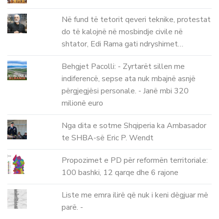
Në fund të tetorit qeveri teknike, protestat
do të kalojnë në mosbindje civile në
shtator, Edi Rama gati ndryshimet…
Behgjet Pacolli: - Zyrtarët sillen me
indiferencë, sepse ata nuk mbajnë asnjë
përgjegjësi personale. - Janë mbi 320
milionë euro
Nga dita e sotme Shqiperia ka Ambasador
te SHBA-së Eric P. Wendt
Propozimet e PD për reformën territoriale:
100 bashki, 12 qarqe dhe 6 rajone
Liste me emra ilirë që nuk i keni dëgjuar më
parë. -