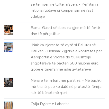
se të nisen në luftë, arsyeja: - Përfitimi i
miliona rublave si kompensim në rast
vdekjeje
Rama: Gusht sfidues, na gjen më të fortë
dhe të përgatitur.
“Nuk ka injorante të dytë si Balluku në
Ballkan”- Berisha: Zgjidhja e kontratës për
Aeroportin e Vlorës do t’u kushtojë
shqiptarëve të paktën 500 milionë euro,
gjobë e tmerrshme ndaj qytetarëve
Nëna e të miturit me paralizë: - Në bashki
më thanë, pse ke dalë në protestë, fëmija
nuk të bëhet më njeri
Cylja Dyjare e Laberise.