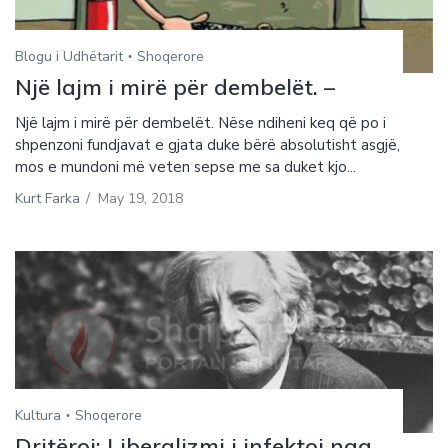
Blogu i Udhëtarit
Shoqerore
Një lajm i mirë për dembelët. –
Një lajm i mirë për dembelët. Nëse ndiheni keq që po i
shpenzoni fundjavat e gjata duke bërë absolutisht asgjë,
mos e mundoni më veten sepse me sa duket kjo...
Kurt Farka
/
May 19, 2018
Kultura
Shoqerore
Dritëroi: Liberalizmi i infektoi nga