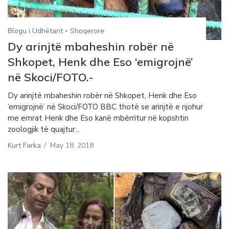
Blogu i Udhëtarit
Shoqerore
Dy arinjtë mbaheshin robër në
Shkopet, Henk dhe Eso ‘emigrojnë’
në Skoci/FOTO.-
Dy arinjtë mbaheshin robër në Shkopet, Henk dhe Eso
‘emigrojnë’ në Skoci/FOTO BBC thotë se arinjtë e njohur
me emrat Henk dhe Eso kanë mbërritur në kopshtin
zoologjik të quajtur...
Kurt Farka
/
May 18, 2018