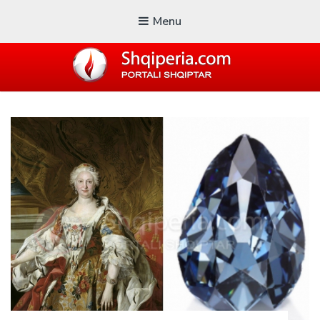
Menu
SHQIPERIA.COM
Blogu i ShqiperiaCom