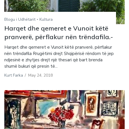
Blogu i Udhëtarit
Kultura
Harqet dhe qemeret e Vunoit këtë
pranverë, përflakur nën trëndafila.-
Harqet dhe qemeret e Vunoit këtë pranverë, përflakur
nën trëndafila Rrugëtimi drejt Shqipërisë rëndom të jep
ndjesinë e zhytjes drejt një thesari që bart brenda
shumë bukuri që presin të...
Kurt Farka
/
May 24, 2018