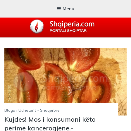
Menu
SHQIPERIA.COM
Blogu i ShqiperiaCom
Blogu i Udhëtarit
Shoqerore
Kujdes! Mos i konsumoni këto
perime kancerogjene.-