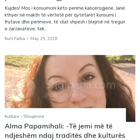
Kujdes! Mos i konsumoni këto perime kancerogjene. Janë
kthyer në makth të vërtetë për qytetarët konsumi i
frutave dhe perimeve, të cilat shpesh i blejmë në tregun
e zarzavateve, tek...
Kurt Farka
/
May 25, 2018
Kultura
Shoqerore
Alma Papamihali: -Të jemi më të
ndjeshëm ndaj traditës dhe kulturës