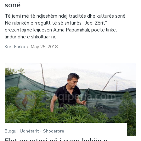
sonë
Të jemi më të ndjeshëm ndaj traditës dhe kulturës sonë.
Në rubrikën e rregullt të së shtunës, “Jepi Zërit”,
prezantojmë krijuesen Alma Papamihali, poete lirike,
lindur dhe e shkolluar në...
Kurt Farka
/
May 25, 2018
Blogu i Udhëtarit
Shoqerore
Flet gazetari që i çuan kokën e