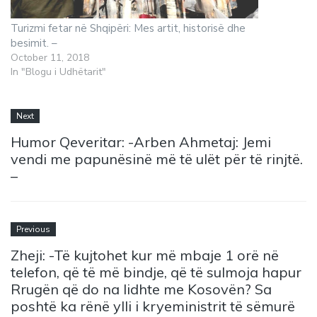
Turizmi fetar në Shqipëri: Mes artit, historisë dhe
besimit. –
October 11, 2018
In "Blogu i Udhëtarit"
Next
Humor Qeveritar: -Arben Ahmetaj: Jemi
vendi me papunësinë më të ulët për të rinjtë.
–
Previous
Zheji: -Të kujtohet kur më mbaje 1 orë në
telefon, që të më bindje, që të sulmoja hapur
Rrugën që do na lidhte me Kosovën? Sa
poshtë ka rënë ylli i kryeministrit të sëmurë