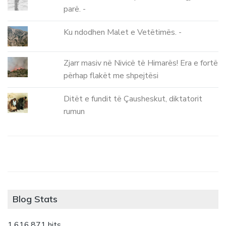
parë. -
Ku ndodhen Malet e Vetëtimës. -
Zjarr masiv në Nivicë të Himarës! Era e fortë
përhap flakët me shpejtësi
Ditët e fundit të Çausheskut, diktatorit
rumun
Blog Stats
1,616,871 hits