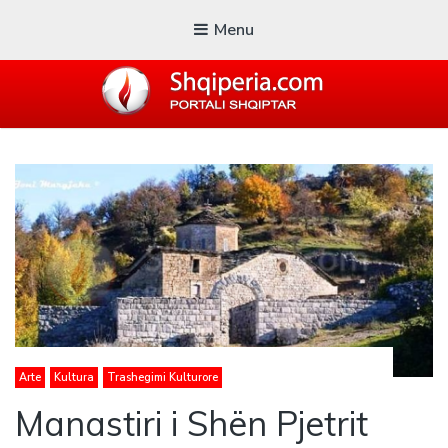
Menu
SHQIPERIA.COM
Blogu i ShqiperiaCom
Arte
Kultura
Trashegimi Kulturore
Manastiri i Shën Pjetrit