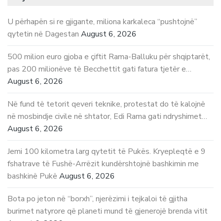
U përhapën si re gjigante, miliona karkaleca “pushtojnë”
qytetin në Dagestan
August 6, 2026
500 milion euro gjoba e çiftit Rama-Balluku për shqiptarët,
pas 200 milionëve të Becchettit gati fatura tjetër e…
August 6, 2026
Në fund të tetorit qeveri teknike, protestat do të kalojnë
në mosbindje civile në shtator, Edi Rama gati ndryshimet…
August 6, 2026
Jemi 100 kilometra larg qytetit të Pukës. Kryepleqtë e 9
fshatrave të Fushë-Arrëzit kundërshtojnë bashkimin me
bashkinë Pukë
August 6, 2026
Bota po jeton në “borxh”, njerëzimi i tejkaloi të gjitha
burimet natyrore që planeti mund të gjenerojë brenda vitit