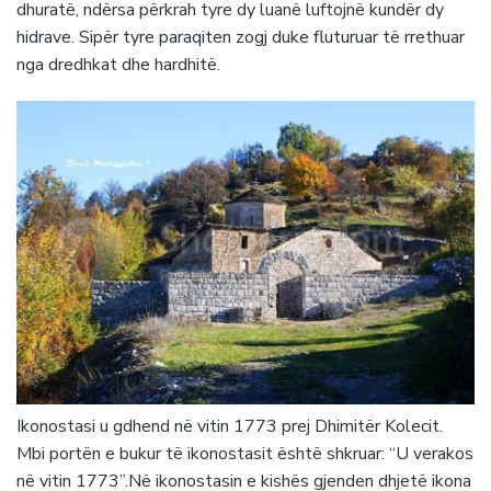
dhuratë, ndërsa përkrah tyre dy luanë luftojnë kundër dy
hidrave. Sipër tyre paraqiten zogj duke fluturuar të rrethuar
nga dredhkat dhe hardhitë.
Ikonostasi u gdhend në vitin 1773 prej Dhimitër Kolecit.
Mbi portën e bukur të ikonostasit është shkruar: “U verakos
në vitin 1773”.Në ikonostasin e kishës gjenden dhjetë ikona