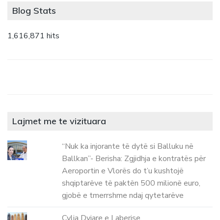
Blog Stats
1,616,871 hits
Lajmet me te vizituara
“Nuk ka injorante të dytë si Balluku në
Ballkan”- Berisha: Zgjidhja e kontratës për
Aeroportin e Vlorës do t’u kushtojë
shqiptarëve të paktën 500 milionë euro,
gjobë e tmerrshme ndaj qytetarëve
Cylja Dyjare e Laberise.