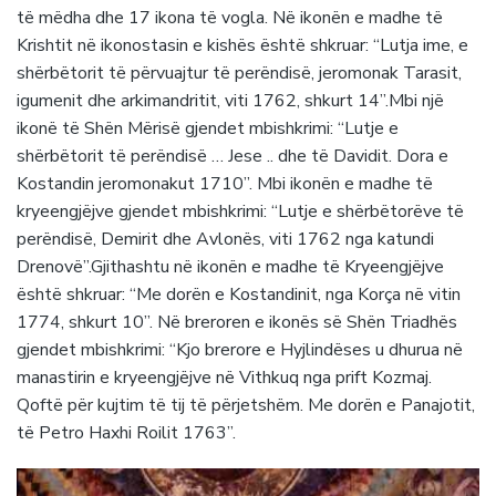
të mëdha dhe 17 ikona të vogla. Në ikonën e madhe të
Krishtit në ikonostasin e kishës është shkruar: “Lutja ime, e
shërbëtorit të përvuajtur të perëndisë, jeromonak Tarasit,
igumenit dhe arkimandritit, viti 1762, shkurt 14”.Mbi një
ikonë të Shën Mërisë gjendet mbishkrimi: “Lutje e
shërbëtorit të perëndisë … Jese .. dhe të Davidit. Dora e
Kostandin jeromonakut 1710”. Mbi ikonën e madhe të
kryeengjëjve gjendet mbishkrimi: “Lutje e shërbëtorëve të
perëndisë, Demirit dhe Avlonës, viti 1762 nga katundi
Drenovë”.Gjithashtu në ikonën e madhe të Kryeengjëjve
është shkruar: “Me dorën e Kostandinit, nga Korça në vitin
1774, shkurt 10”. Në breroren e ikonës së Shën Triadhës
gjendet mbishkrimi: “Kjo brerore e Hyjlindëses u dhurua në
manastirin e kryeengjëjve në Vithkuq nga prift Kozmaj.
Qoftë për kujtim të tij të përjetshëm. Me dorën e Panajotit,
të Petro Haxhi Roilit 1763”.