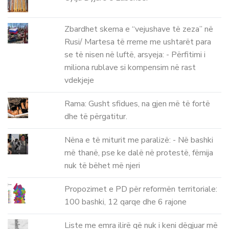
Zbardhet skema e “vejushave të zeza” në
Rusi/ Martesa të rreme me ushtarët para
se të nisen në luftë, arsyeja: - Përfitimi i
miliona rublave si kompensim në rast
vdekjeje
Rama: Gusht sfidues, na gjen më të fortë
dhe të përgatitur.
Nëna e të miturit me paralizë: - Në bashki
më thanë, pse ke dalë në protestë, fëmija
nuk të bëhet më njeri
Propozimet e PD për reformën territoriale:
100 bashki, 12 qarqe dhe 6 rajone
Liste me emra ilirë që nuk i keni dëgjuar më