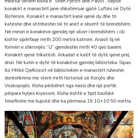
mbetur vetëm kisha e “Shën Pjetrit dhe Pavlit”, sepse
konakët e manastirit janë shkatërruar gjatë Luftës së Dytë
Botërore. Konakët e manastirit kanë qenë dy dhe tri
katëshe dhe shtriheshin në tri anët e oborrit të brendshëm.
Në mesin e konakëve gjendej një oborr i brendshëm, i cili
kishte sipërfaqe rreth 200 metra katrore. Anash tij në
formën e shkronjës “U” gjendeshin rreth 40 qeli banimi.
Konakët qenë trikatësh. Arkadat e katit të dytë qenë prej
druri. Në katin e dytë të konakëve gjendej biblioteka. Sipas
Ilo Mitkë Qafëzezit në bibliotekën e manastirit ruheshin
dorëshkrime me vlerë rreth historisë së Korçës dhe
Voskopojës. Kisha përbëhet nga naosi dhe një portik
përpara hyrjes kryesore. Kisha është e tipit bazilikë
trinefëshe me kupolë dhe ka përmasa 16.10×10.50 metra.