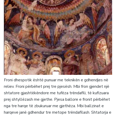
Froni dhespotik është punuar me teknikën e gdhendjes në
reliev. Froni përbëhet prej tre pjesësh. Mbi fron gjendet një
shtatore gjashtëkëndore me tufëza trëndafili, të kufizuara
prej shtyllëzash me gjethe. Pjesa ballore e fronit përbëhet
nga tre harqe të zbukuruar me gjethëza. Mbi ballzinat e
harqeve janë gdhendur tre metope trëndafilash. Shtatorja e