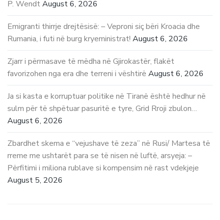
P. Wendt
August 6, 2026
Emigranti thirrje drejtësisë: – Veproni siç bëri Kroacia dhe
Rumania, i futi në burg kryeministrat!
August 6, 2026
Zjarr i përmasave të mëdha në Gjirokastër, flakët
favorizohen nga era dhe terreni i vështirë
August 6, 2026
Ja si kasta e korruptuar politike në Tiranë është hedhur në
sulm për të shpëtuar pasuritë e tyre, Grid Rroji zbulon…
August 6, 2026
Zbardhet skema e “vejushave të zeza” në Rusi/ Martesa të
rreme me ushtarët para se të nisen në luftë, arsyeja: –
Përfitimi i miliona rublave si kompensim në rast vdekjeje
August 5, 2026