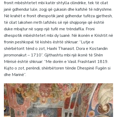
fronit mbështetet mbi katër shtylla cilindrike, tek të cilat
janë gdhendur lule, zogj që çukasin dhe kafshë të ndryshme.
Në krahët e fronit dhespotik janë gdhendur tufëza gjethesh,
të cilat lakohen rreth lafshës së një shqiponje që është
duke mbajtur në sqep një tufë me trëndafila. Froni
dhespotik mbështetet mbi dy luanë. Në ikonën e Krishtit në
fronin peshkopal të kishës është shkruar: “Lutje e
shërbëtorit tënd o zot, Haxhi Thanasit. Dora e Kostandin
jeromonakut – 1710”. Gjithashtu mbi një ikonë të Shën
Mërisë është shkruar: “Me dorën e Vasil Frashtanit 1819.
Kujto o zot, perëndi, shërbëtoren tënde Dhespinë Fugën si
dhe Marinë”.