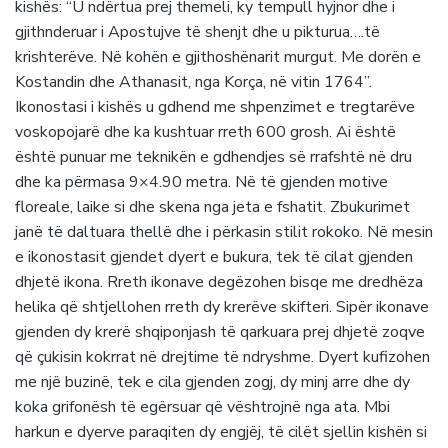
kishës: “U ndërtua prej themeli, ky tempull hyjnor dhe i
gjithnderuar i Apostujve të shenjt dhe u pikturua….të
krishterëve. Në kohën e gjithoshënarit murgut. Me dorën e
Kostandin dhe Athanasit, nga Korça, në vitin 1764”.
Ikonostasi i kishës u gdhend me shpenzimet e tregtarëve
voskopojarë dhe ka kushtuar rreth 600 grosh. Ai është
është punuar me teknikën e gdhendjes së rrafshtë në dru
dhe ka përmasa 9×4.90 metra. Në të gjenden motive
floreale, laike si dhe skena nga jeta e fshatit. Zbukurimet
janë të daltuara thellë dhe i përkasin stilit rokoko. Në mesin
e ikonostasit gjendet dyert e bukura, tek të cilat gjenden
dhjetë ikona. Rreth ikonave degëzohen bisqe me dredhëza
helika që shtjellohen rreth dy krerëve skifteri. Sipër ikonave
gjenden dy krerë shqiponjash të qarkuara prej dhjetë zoqve
që çukisin kokrrat në drejtime të ndryshme. Dyert kufizohen
me një buzinë, tek e cila gjenden zogj, dy minj arre dhe dy
koka grifonësh të egërsuar që vështrojnë nga ata. Mbi
harkun e dyerve paraqiten dy engjëj, të cilët sjellin kishën si