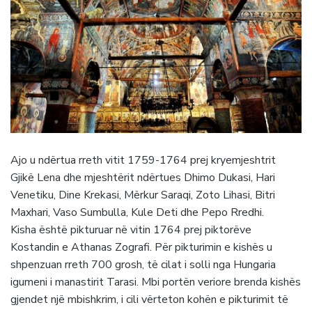
Ajo u ndërtua rreth vitit 1759-1764 prej kryemjeshtrit
Gjikë Lena dhe mjeshtërit ndërtues Dhimo Dukasi, Hari
Venetiku, Dine Krekasi, Mërkur Saraqi, Zoto Lihasi, Bitri
Maxhari, Vaso Sumbulla, Kule Deti dhe Pepo Rredhi.
Kisha është pikturuar në vitin 1764 prej piktorëve
Kostandin e Athanas Zografi. Për pikturimin e kishës u
shpenzuan rreth 700 grosh, të cilat i solli nga Hungaria
igumeni i manastirit Tarasi. Mbi portën veriore brenda kishës
gjendet një mbishkrim, i cili vërteton kohën e pikturimit të