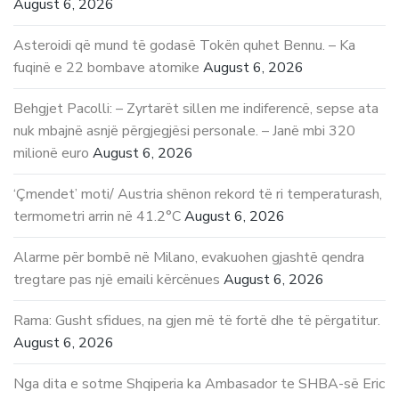
August 6, 2026
Asteroidi që mund të godasë Tokën quhet Bennu. – Ka
fuqinë e 22 bombave atomike
August 6, 2026
Behgjet Pacolli: – Zyrtarët sillen me indiferencë, sepse ata
nuk mbajnë asnjë përgjegjësi personale. – Janë mbi 320
milionë euro
August 6, 2026
‘Çmendet’ moti/ Austria shënon rekord të ri temperaturash,
termometri arrin në 41.2°C
August 6, 2026
Alarme për bombë në Milano, evakuohen gjashtë qendra
tregtare pas një emaili kërcënues
August 6, 2026
Rama: Gusht sfidues, na gjen më të fortë dhe të përgatitur.
August 6, 2026
Nga dita e sotme Shqiperia ka Ambasador te SHBA-së Eric