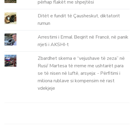
përhap flakët me shpejtësi
Ditët e fundit të Çausheskut, diktatorit
rumun
Arrestimi i Ermal Beqirit në Francë, në panik
rrjeti i AKSHI-t
Zbardhet skema e “vejushave të zeza” në
Rusi/ Martesa të rreme me ushtarët para
se të nisen në luftë, arsyeja: - Përfitimi i
miliona rublave si kompensim në rast
vdekjeje