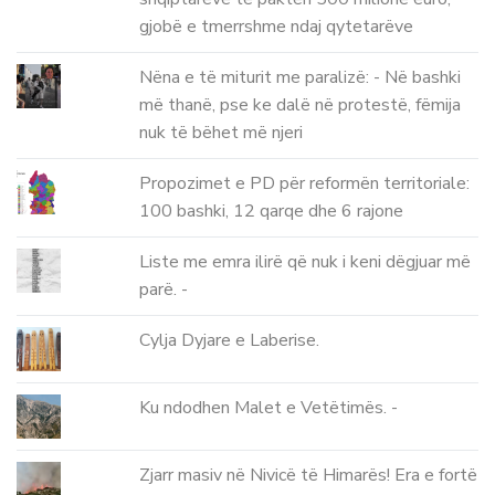
gjobë e tmerrshme ndaj qytetarëve
Nëna e të miturit me paralizë: - Në bashki
më thanë, pse ke dalë në protestë, fëmija
nuk të bëhet më njeri
Propozimet e PD për reformën territoriale:
100 bashki, 12 qarqe dhe 6 rajone
Liste me emra ilirë që nuk i keni dëgjuar më
parë. -
Cylja Dyjare e Laberise.
Ku ndodhen Malet e Vetëtimës. -
Zjarr masiv në Nivicë të Himarës! Era e fortë