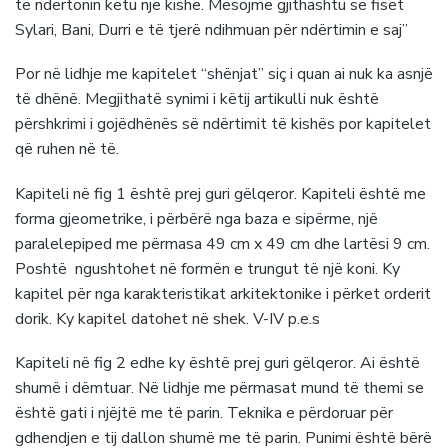
të ndërtonin këtu një kishë. Mësojmë gjithashtu se fiset
Sylari, Bani, Durri e të tjerë ndihmuan për ndërtimin e saj”
Por në lidhje me kapitelet “shënjat” siç i quan ai nuk ka asnjë
të dhënë. Megjithatë synimi i këtij artikulli nuk është
përshkrimi i gojëdhënës së ndërtimit të kishës por kapitelet
që ruhen në të.
Kapiteli në fig 1 është prej guri gëlqeror. Kapiteli është me
forma gjeometrike, i përbërë nga baza e sipërme, një
paralelepiped me përmasa 49 cm x 49 cm dhe lartësi 9 cm.
Poshtë ngushtohet në formën e trungut të një koni. Ky
kapitel për nga karakteristikat arkitektonike i përket orderit
dorik. Ky kapitel datohet në shek. V-IV p.e.s
Kapiteli në fig 2 edhe ky është prej guri gëlqeror. Ai është
shumë i dëmtuar. Në lidhje me përmasat mund të themi se
është gati i njëjtë me të parin. Teknika e përdoruar për
gdhendjen e tij dallon shumë me të parin. Punimi është bërë