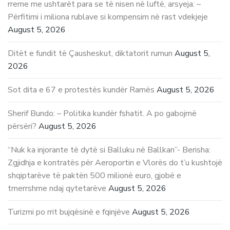
rreme me ushtarët para se të nisen në luftë, arsyeja: –
Përfitimi i miliona rublave si kompensim në rast vdekjeje
August 5, 2026
Ditët e fundit të Çausheskut, diktatorit rumun
August 5,
2026
Sot dita e 67 e protestës kundër Ramës
August 5, 2026
Sherif Bundo: – Politika kundër fshatit. A po gabojmë
përsëri?
August 5, 2026
“Nuk ka injorante të dytë si Balluku në Ballkan”- Berisha:
Zgjidhja e kontratës për Aeroportin e Vlorës do t’u kushtojë
shqiptarëve të paktën 500 milionë euro, gjobë e
tmerrshme ndaj qytetarëve
August 5, 2026
Turizmi po rrit bujqësinë e fqinjëve
August 5, 2026