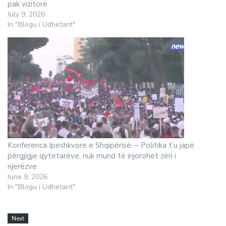
pak vizitorë
July 9, 2026
In "Blogu i Udhëtarit"
Konferenca Ipeshkvore e Shqipërisë: – Politika t’u japë
përgjigje qytetarëve, nuk mund të injorohet zëri i
njerëzve
June 9, 2026
In "Blogu i Udhëtarit"
Next