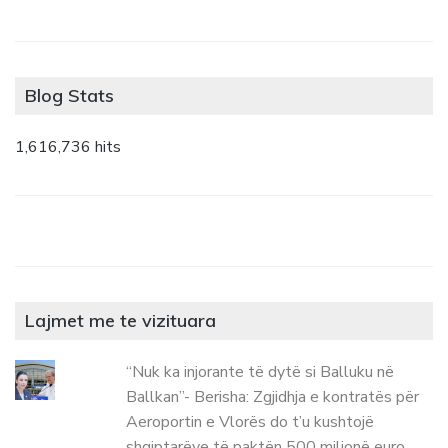
Blog Stats
1,616,736 hits
Lajmet me te vizituara
“Nuk ka injorante të dytë si Balluku në
Ballkan”- Berisha: Zgjidhja e kontratës për
Aeroportin e Vlorës do t’u kushtojë
shqiptarëve të paktën 500 milionë euro,