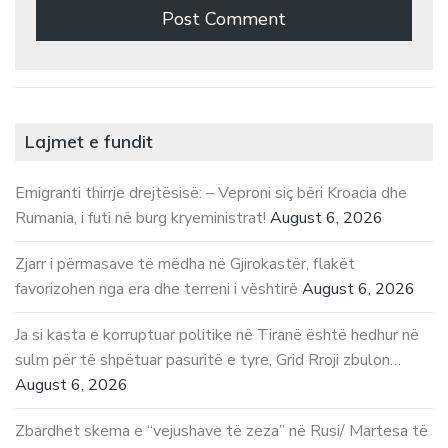
Lajmet e fundit
Emigranti thirrje drejtësisë: – Veproni siç bëri Kroacia dhe
Rumania, i futi në burg kryeministrat!
August 6, 2026
Zjarr i përmasave të mëdha në Gjirokastër, flakët
favorizohen nga era dhe terreni i vështirë
August 6, 2026
Ja si kasta e korruptuar politike në Tiranë është hedhur në
sulm për të shpëtuar pasuritë e tyre, Grid Rroji zbulon…
August 6, 2026
Zbardhet skema e “vejushave të zeza” në Rusi/ Martesa të