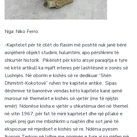
Nga: Niko Ferro.
-Kapitelet për të cilët do flasim më poshtë nuk janë bërë
asnjëherë objekt studimi, hulumtimi, apo përshkrimi të
shkurtër historik. Pikërisht për këto arsye paraqitja e tyre
në këtë artikull ka mjaft interes për lashtësinë e zonës së
Lushnjës. Në oborrin e kishës së re dedikuar “Shën
Dhimitrit-Kokotovë” ruhen tre kapitele antike. Sipas
dëshmive të banorëve vendas këto kapitele kanë qenë
murosur në themelet e kishës së vjetër (me të njëjtin
emër). Ndonëse kisha e vjetër u shkatërrua deri në themel
në vitin 1967, për fat të mirë kapitelet dhe një pllakë e
vogël prej guri me mbishkrim u ruajtën dhe sot janë të
ekspozuar në mjediset e kishës së re. Ndërsa pyesim
Ikonom Terkion në lidhje me origjinën e tyre ai na rrëfen një