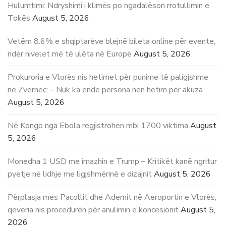
Hulumtimi: Ndryshimi i klimës po ngadalëson rrotullimin e
Tokës
August 5, 2026
Vetëm 8.6% e shqiptarëve blejnë bileta online për evente,
ndër nivelet më të ulëta në Europë
August 5, 2026
Prokuroria e Vlorës nis hetimet për punime të paligjshme
në Zvërnec: – Nuk ka ende persona nën hetim për akuza
August 5, 2026
Në Kongo nga Ebola regjistrohen mbi 1700 viktima
August
5, 2026
Monedha 1 USD me imazhin e Trump – Kritikët kanë ngritur
pyetje në lidhje me ligjshmërinë e dizajnit
August 5, 2026
Përplasja mes Pacollit dhe Ademit në Aeroportin e Vlorës,
qeveria nis procedurën për anulimin e koncesionit
August 5,
2026