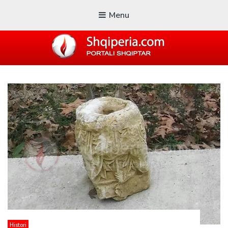
Menu
SHQIPERIA.COM
Blogu i ShqiperiaCom
Histori