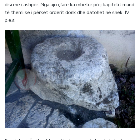
disi më i ashpër. Nga ajo çfarë ka mbetur prej kapitelit mund
të themi se i përket orderit dorik dhe datohet në shek. IV
p.e.s