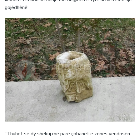
gojëdhënë:
“Thuhet se dy shekuj më parë çobanët e zonës vendosën