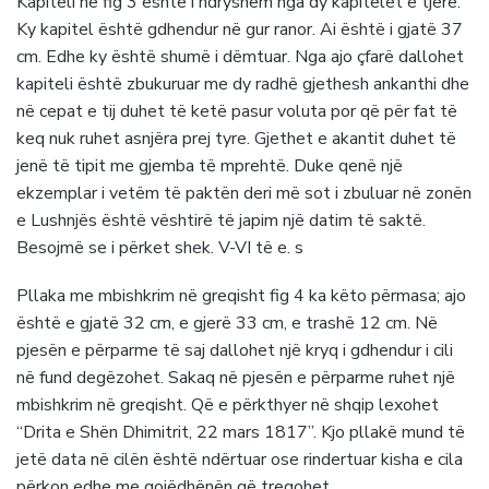
Kapiteli në fig 3 është i ndryshëm nga dy kapitelet e tjerë.
Ky kapitel është gdhendur në gur ranor. Ai është i gjatë 37
cm. Edhe ky është shumë i dëmtuar. Nga ajo çfarë dallohet
kapiteli është zbukuruar me dy radhë gjethesh ankanthi dhe
në cepat e tij duhet të ketë pasur voluta por që për fat të
keq nuk ruhet asnjëra prej tyre. Gjethet e akantit duhet të
jenë të tipit me gjemba të mprehtë. Duke qenë një
ekzemplar i vetëm të paktën deri më sot i zbuluar në zonën
e Lushnjës është vështirë të japim një datim të saktë.
Besojmë se i përket shek. V-VI të e. s
Pllaka me mbishkrim në greqisht fig 4 ka këto përmasa; ajo
është e gjatë 32 cm, e gjerë 33 cm, e trashë 12 cm. Në
pjesën e përparme të saj dallohet një kryq i gdhendur i cili
në fund degëzohet. Sakaq në pjesën e përparme ruhet një
mbishkrim në greqisht. Që e përkthyer në shqip lexohet
“Drita e Shën Dhimitrit, 22 mars 1817”. Kjo pllakë mund të
jetë data në cilën është ndërtuar ose rindertuar kisha e cila
përkon edhe me gojëdhënën që tregohet.