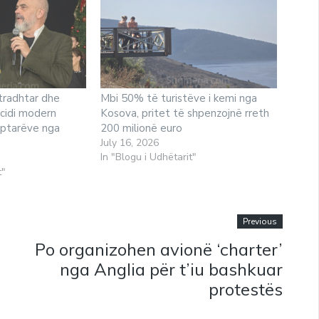
tradhtar dhe
Mbi 50% të turistëve i kemi nga
ocidi modern
Kosova, pritet të shpenzojnë rreth
qiptarëve nga
200 milionë euro
July 16, 2026
In "Blogu i Udhëtarit"
t"
Previous
Po organizohen avionë ‘charter’
nga Anglia për t’iu bashkuar
protestës