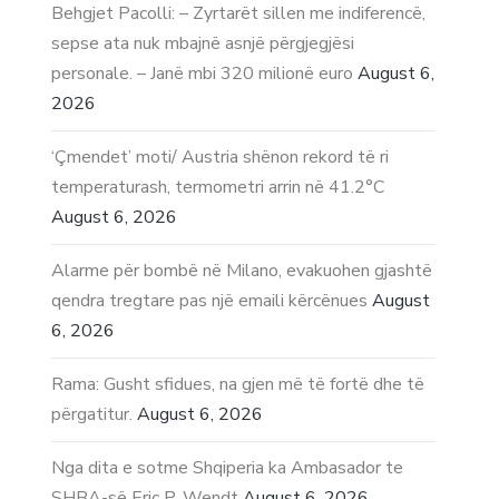
Behgjet Pacolli: – Zyrtarët sillen me indiferencë,
sepse ata nuk mbajnë asnjë përgjegjësi
personale. – Janë mbi 320 milionë euro
August 6,
2026
‘Çmendet’ moti/ Austria shënon rekord të ri
temperaturash, termometri arrin në 41.2°C
August 6, 2026
Alarme për bombë në Milano, evakuohen gjashtë
qendra tregtare pas një emaili kërcënues
August
6, 2026
Rama: Gusht sfidues, na gjen më të fortë dhe të
përgatitur.
August 6, 2026
Nga dita e sotme Shqiperia ka Ambasador te
SHBA-së Eric P. Wendt
August 6, 2026