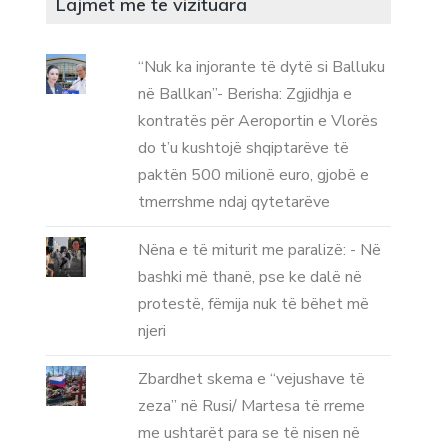
Lajmet me te vizituara
“Nuk ka injorante të dytë si Balluku
në Ballkan”- Berisha: Zgjidhja e
kontratës për Aeroportin e Vlorës
do t’u kushtojë shqiptarëve të
paktën 500 milionë euro, gjobë e
tmerrshme ndaj qytetarëve
Nëna e të miturit me paralizë: - Në
bashki më thanë, pse ke dalë në
protestë, fëmija nuk të bëhet më
njeri
Zbardhet skema e “vejushave të
zeza” në Rusi/ Martesa të rreme
me ushtarët para se të nisen në