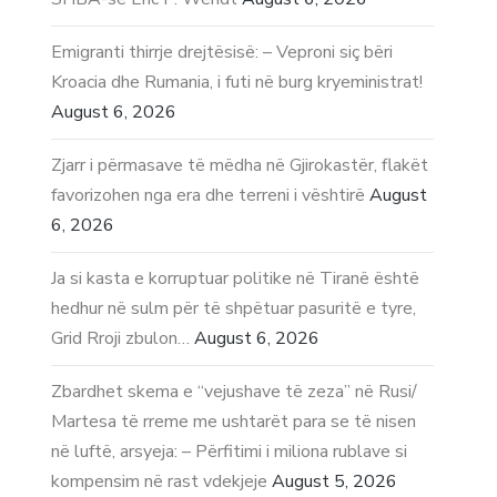
Emigranti thirrje drejtësisë: – Veproni siç bëri
Kroacia dhe Rumania, i futi në burg kryeministrat!
August 6, 2026
Zjarr i përmasave të mëdha në Gjirokastër, flakët
favorizohen nga era dhe terreni i vështirë
August
6, 2026
Ja si kasta e korruptuar politike në Tiranë është
hedhur në sulm për të shpëtuar pasuritë e tyre,
Grid Rroji zbulon…
August 6, 2026
Zbardhet skema e “vejushave të zeza” në Rusi/
Martesa të rreme me ushtarët para se të nisen
në luftë, arsyeja: – Përfitimi i miliona rublave si
kompensim në rast vdekjeje
August 5, 2026