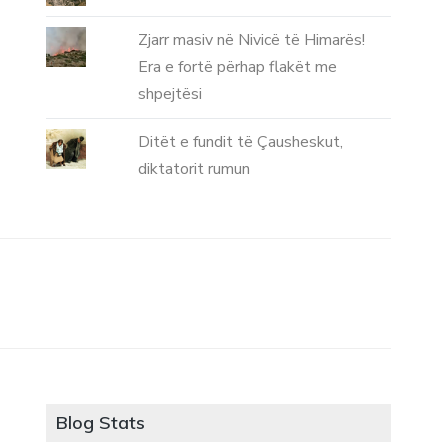
Zjarr masiv në Nivicë të Himarës!
Era e fortë përhap flakët me
shpejtësi
Ditët e fundit të Çausheskut,
diktatorit rumun
Blog Stats