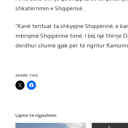
shkatërrimin e Shqipërisë.
“Kanë tentuar ta shkyejne Shqipërinë, e ka
mbrojmë Shqipërinë tonë. I bëj një thirrje 
derdhur shumë gjak për të ngritur flamurin 
SHARE THIS:
Lajme te ngjashme