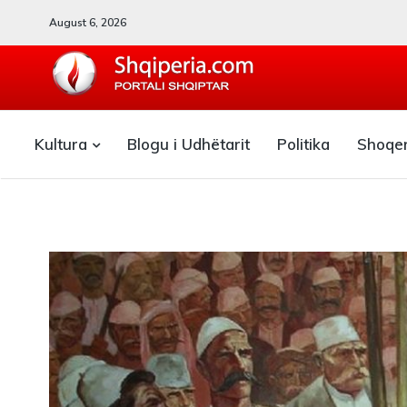
August 6, 2026
SHQIPERIA.COM
Kultura
Blogu i Udhëtarit
Politika
Shoqe
Blogu i ShqiperiaCom