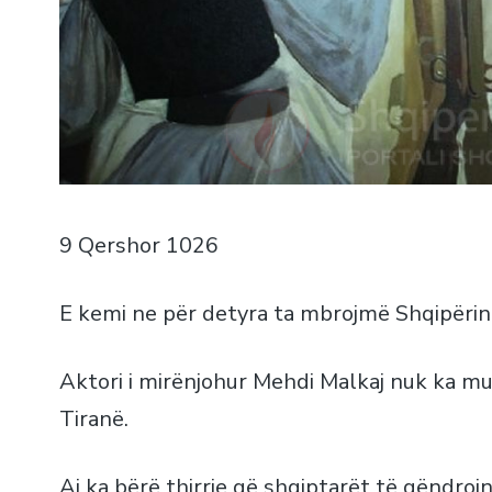
9 Qershor 1026
E kemi ne për detyra ta mbrojmë Shqipërin
Aktori i mirënjohur Mehdi Malkaj nuk ka m
Tiranë.
Ai ka bërë thirrje që shqiptarët të qëndroj