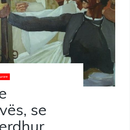
urore
je
vës, se
erdhur