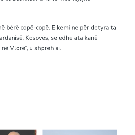
në bërë copë-copë. E kemi ne për detyra ta
Dardanisë, Kosovës, se edhe ata kanë
në Vlorë”, u shpreh ai.