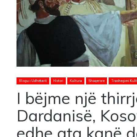
Blogu i Udhëtarit
Histori
Kultura
Shoqerore
Trashegimi Kult
I bëjme një thirr
Dardanisë, Koso
edhe ata kanë d