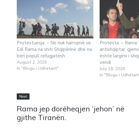
Protestuesja: – Ne nuk harrojmë se
Protesta: – Rama 
Edi Rama na shiti Shqipërinë dhe na
antishqiptar, gjen
bëri popull refugjatësh
është largimi i sh
August 2, 2026
vendi
In "Blogu i Udhëtarit"
July 18, 2026
In "Blogu i Udhëtari
Next
Rama jep dorëheqjen ‘jehon’ në
gjithe Tiranën.