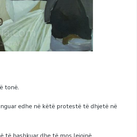
ë tonë.
unguar edhe në këtë protestë të dhjetë në
në të bashkuar dhe të mos lejojnë