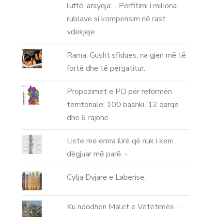
luftë, arsyeja: - Përfitimi i miliona
rublave si kompensim në rast
vdekjeje
Rama: Gusht sfidues, na gjen më të
fortë dhe të përgatitur.
Propozimet e PD për reformën
territoriale: 100 bashki, 12 qarqe
dhe 6 rajone
Liste me emra ilirë që nuk i keni
dëgjuar më parë. -
Cylja Dyjare e Laberise.
Ku ndodhen Malet e Vetëtimës. -