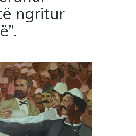
ë ngritur
ë”.