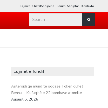
Lajmet
Chat #Shqiperia
Forumi Shqiptar
Kontakto
Search
for:
Lajmet e fundit
Asteroidi që mund të godasë Tokën quhet
Bennu. – Ka fuqinë e 22 bombave atomike
August 6, 2026