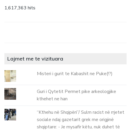
1,617,363 hits
Lajmet me te vizituara
Misteri i gurit te Kabashit ne Puke(!?)
Guri i Qytetit Permet pike arkeologjike
kthehet ne han
“Kthehu në Shqipëri”/ Sulm racist në rrjetet
sociale ndaj gazetarit grek me origjinë
shqiptare: - Je mysafir këtu, nuk duhet të