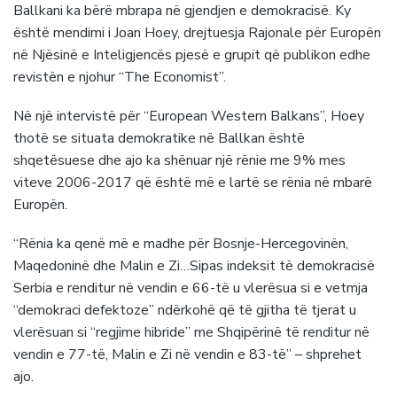
Ballkani ka bërë mbrapa në gjendjen e demokracisë. Ky
është mendimi i Joan Hoey, drejtuesja Rajonale për Europën
në Njësinë e Inteligjencës pjesë e grupit që publikon edhe
revistën e njohur “The Economist”.
Në një intervistë për “European Western Balkans”, Hoey
thotë se situata demokratike në Ballkan është
shqetësuese dhe ajo ka shënuar një rënie me 9% mes
viteve 2006-2017 që është më e lartë se rënia në mbarë
Europën.
“Rënia ka qenë më e madhe për Bosnje-Hercegovinën,
Maqedoninë dhe Malin e Zi…Sipas indeksit të demokracisë
Serbia e renditur në vendin e 66-të u vlerësua si e vetmja
“demokraci defektoze” ndërkohë që të gjitha të tjerat u
vlerësuan si “regjime hibride” me Shqipërinë të renditur në
vendin e 77-të, Malin e Zi në vendin e 83-të” – shprehet
ajo.