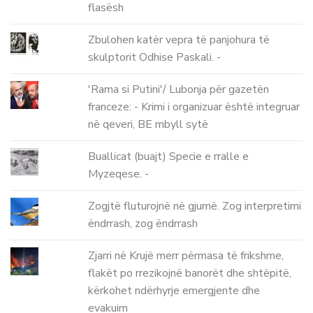
flasësh
Zbulohen katër vepra të panjohura të
skulptorit Odhise Paskali. -
'Rama si Putini'/ Lubonja për gazetën
franceze: - Krimi i organizuar është integruar
në qeveri, BE mbyll sytë
Buallicat (buajt) Specie e rralle e
Myzeqese. -
Zogjtë fluturojnë në gjumë. Zog interpretimi
ëndrrash, zog ëndrrash
Zjarri në Krujë merr përmasa të frikshme,
flakët po rrezikojnë banorët dhe shtëpitë,
kërkohet ndërhyrje emergjente dhe
evakuim