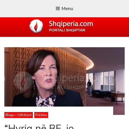
Menu
SHQIPERIA.COM
Blogu i ShqiperiaCom
Blogu i Udhëtarit
Politika
“Hyrja në BE, jo