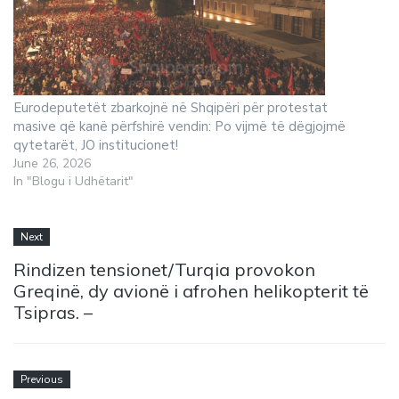
Eurodeputetët zbarkojnë në Shqipëri për protestat
masive që kanë përfshirë vendin: Po vijmë të dëgjojmë
qytetarët, JO institucionet!
June 26, 2026
In "Blogu i Udhëtarit"
Next
Rindizen tensionet/Turqia provokon
Greqinë, dy avionë i afrohen helikopterit të
Tsipras. –
Previous