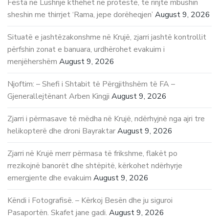
Festa në Lushnje kthehet në protestë, të rinjtë mbushin
sheshin me thirrjet ‘Rama, jepe dorëheqjen’
August 9, 2026
Situatë e jashtëzakonshme në Krujë, zjarri jashtë kontrollit
përfshin zonat e banuara, urdhërohet evakuim i
menjëhershëm
August 9, 2026
Njoftim: – Shefi i Shtabit të Përgjithshëm të FA –
Gjenerallejtënant Arben Kingji
August 9, 2026
Zjarri i përmasave të mëdha në Krujë, ndërhyjnë nga ajri tre
helikopterë dhe droni Bayraktar
August 9, 2026
Zjarri në Krujë merr përmasa të frikshme, flakët po
rrezikojnë banorët dhe shtëpitë, kërkohet ndërhyrje
emergjente dhe evakuim
August 9, 2026
Këndi i Fotografisë. – Kërkoj Besën dhe ju siguroi
Pasaportën. Skafet jane gadi.
August 9, 2026