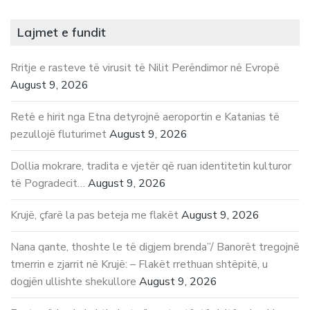
Lajmet e fundit
Rritje e rasteve të virusit të Nilit Perëndimor në Evropë
August 9, 2026
Retë e hirit nga Etna detyrojnë aeroportin e Katanias të
pezullojë fluturimet
August 9, 2026
Dollia mokrare, tradita e vjetër që ruan identitetin kulturor
të Pogradecit…
August 9, 2026
Krujë, çfarë la pas beteja me flakët
August 9, 2026
Nana qante, thoshte le të digjem brenda”/ Banorët tregojnë
tmerrin e zjarrit në Krujë: – Flakët rrethuan shtëpitë, u
dogjën ullishte shekullore
August 9, 2026