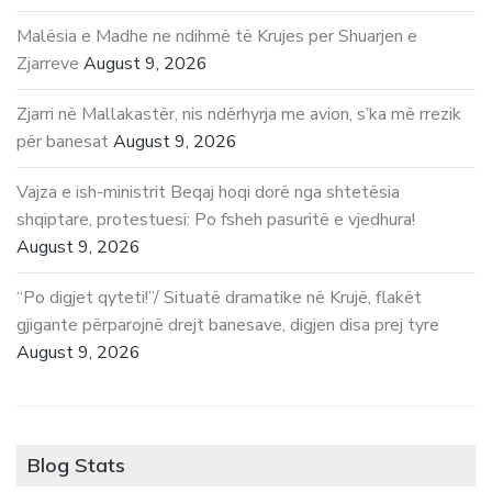
Malësia e Madhe ne ndihmë të Krujes per Shuarjen e
Zjarreve
August 9, 2026
Zjarri në Mallakastër, nis ndërhyrja me avion, s’ka më rrezik
për banesat
August 9, 2026
Vajza e ish-ministrit Beqaj hoqi dorë nga shtetësia
shqiptare, protestuesi: Po fsheh pasuritë e vjedhura!
August 9, 2026
“Po digjet qyteti!”/ Situatë dramatike në Krujë, flakët
gjigante përparojnë drejt banesave, digjen disa prej tyre
August 9, 2026
Blog Stats