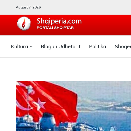
August 7, 2026
SHQIPERIA.COM
Kultura
Blogu i Udhëtarit
Politika
Shoqe
Blogu i ShqiperiaCom