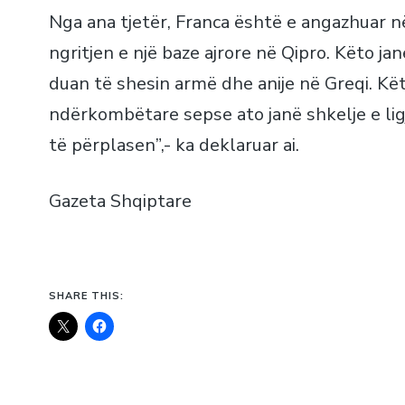
Nga ana tjetër, Franca është e angazhuar n
ngritjen e një baze ajrore në Qipro. Këto ja
duan të shesin armë dhe anije në Greqi. K
ndërkombëtare sepse ato janë shkelje e ligj
të përplasen”,- ka deklaruar ai.
Gazeta Shqiptare
SHARE THIS: