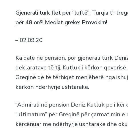
Gjenerali turk flet për “luftë”: Turqia t’i tr
për 48 orë! Mediat greke: Provokim!
– 02.09.20
Ka dalë në pension, por gjenerali turk Deni
deklaratave të tij. Kutluk i kërkon qeveris
Greqinë që të tërhiqet menjëherë nga ishujt 
kërkon ndërhyrje ushtarake.
“Admirali në pension Deniz Kutluk po i kër
“ultimatum” për Greqinë për çarmatimin e 
kërcënuar me ndërhyrje ushtarake dhe oku