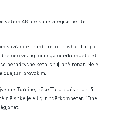
apë vetëm 48 orë kohë Greqisë për të
im sovranitetin mbi këto 16 ishuj. Turqia
h dhe nën vëzhgimin nga ndërkombëtarët
ose përndryshe këto ishuj janë tonat. Ne e
e quajtur, provokim.
ve me Turqinë, nëse Turqia dëshiron t’i
të një shkelje e ligjit ndërkombëtar. “Dhe
dëgjohet.