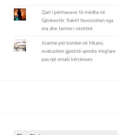
Zjarr i përmasave të mëdha në
Gjirokastër, flakët favorizohen nga
era dhe terreni i vështirë
Alarme për bombë në Milano,
evakuohen gjashtë qendra tregtare
pas një emaili kërcënues