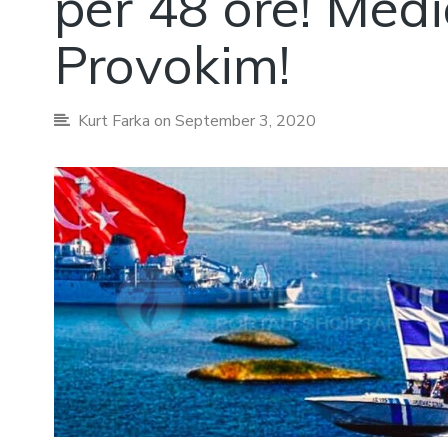
për 48 orë! Medi
Provokim!
Kurt Farka
on September 3, 2020