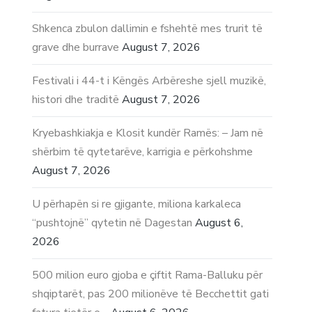
Shkenca zbulon dallimin e fshehtë mes trurit të
grave dhe burrave
August 7, 2026
Festivali i 44-t i Këngës Arbëreshe sjell muzikë,
histori dhe traditë
August 7, 2026
Kryebashkiakja e Klosit kundër Ramës: – Jam në
shërbim të qytetarëve, karrigia e përkohshme
August 7, 2026
U përhapën si re gjigante, miliona karkaleca
“pushtojnë” qytetin në Dagestan
August 6,
2026
500 milion euro gjoba e çiftit Rama-Balluku për
shqiptarët, pas 200 milionëve të Becchettit gati