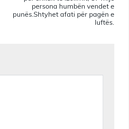
persona humbën vendet e
punës.Shtyhet afati për pagën e
luftës.