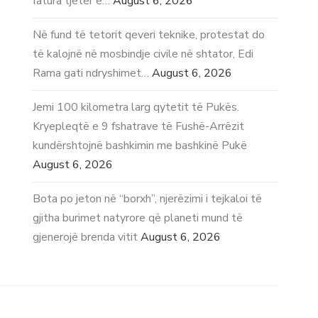
fatura tjetër e…
August 6, 2026
Në fund të tetorit qeveri teknike, protestat do
të kalojnë në mosbindje civile në shtator, Edi
Rama gati ndryshimet…
August 6, 2026
Jemi 100 kilometra larg qytetit të Pukës.
Kryepleqtë e 9 fshatrave të Fushë-Arrëzit
kundërshtojnë bashkimin me bashkinë Pukë
August 6, 2026
Bota po jeton në “borxh”, njerëzimi i tejkaloi të
gjitha burimet natyrore që planeti mund të
gjenerojë brenda vitit
August 6, 2026