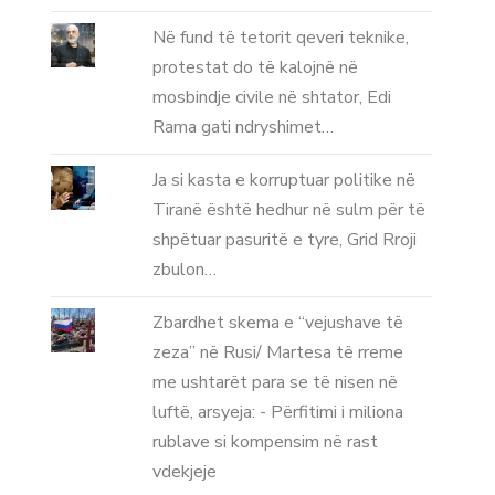
Në fund të tetorit qeveri teknike,
protestat do të kalojnë në
mosbindje civile në shtator, Edi
Rama gati ndryshimet…
Ja si kasta e korruptuar politike në
Tiranë është hedhur në sulm për të
shpëtuar pasuritë e tyre, Grid Rroji
zbulon…
Zbardhet skema e “vejushave të
zeza” në Rusi/ Martesa të rreme
me ushtarët para se të nisen në
luftë, arsyeja: - Përfitimi i miliona
rublave si kompensim në rast
vdekjeje