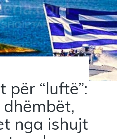
t për “luftë”:
jë dhëmbët,
et nga ishujt