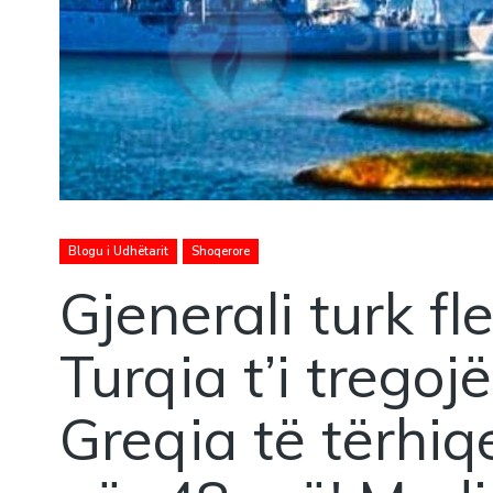
Blogu i Udhëtarit
Shoqerore
Gjenerali turk fle
Turqia t’i trego
Greqia të tërhiq