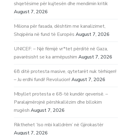
shqetësime për kujtesën dhe mendimin kritik
August 7, 2026
Miliona për fasada, dështim me kanalizimet,
Shqipëria në fund të Europës
August 7, 2026
UNICEF: – Një fëmijë vr*tet përditë në Gaza,
pavarësisht se ka armëpushim
August 7, 2026
68 ditë protesta masive, qytetarët nuk tërhiqen!
– Ju erdhi fundi! Revolucion!
August 7, 2026
Mbyllet protesta e 68-të kundër qeverisë. –
Paralajmërojnë përshkallëzim dhe bllokim
rrugësh
August 7, 2026
Rikthehet ‘Iso mbi kalldrëm’ në Gjirokastër
August 7, 2026