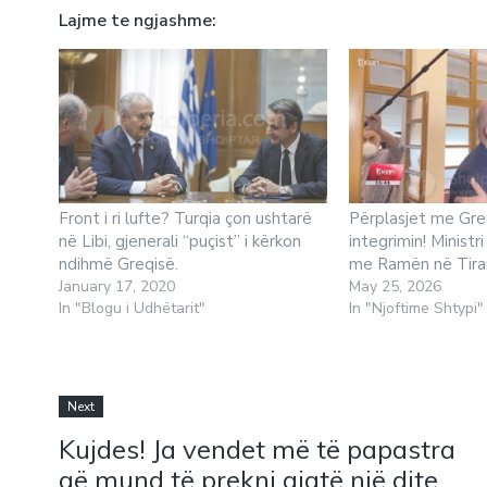
Lajme te ngjashme
Front i ri lufte? Turqia çon ushtarë
Përplasjet me Gre
në Libi, gjenerali “puçist” i kërkon
integrimin! Minist
ndihmë Greqisë.
me Ramën në Tir
January 17, 2020
May 25, 2026
In "Blogu i Udhëtarit"
In "Njoftime Shtypi"
Next
Kujdes! Ja vendet më të papastra
që mund të prekni gjatë një dite