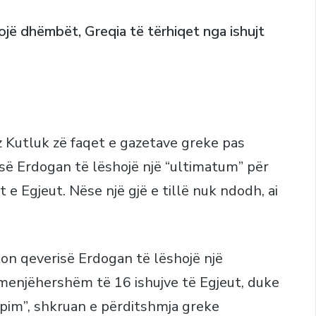
egojë dhëmbët, Greqia të tërhiqet nga ishujt
z Kutluk zë faqet e gazetave greke pas
ë së Erdogan të lëshojë një “ultimatum” për
e Egjeut. Nëse një gjë e tillë nuk ndodh, ai
kon qeverisë Erdogan të lëshojë një
menjëhershëm të 16 ishujve të Egjeut, duke
pim”, shkruan e përditshmja greke