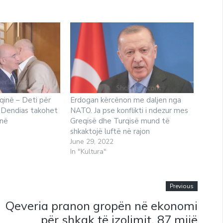
qinë – Deti për
Erdogan kërcënon me daljen nga
ri Dendias takohet
NATO. Ja pse konflikti i ndezur mes
anë
Greqisë dhe Turqisë mund të
shkaktojë luftë në rajon
June 29, 2022
In "Kultura"
Previous
Qeveria pranon gropën në ekonomi
për shkak të izolimit, 87 mijë