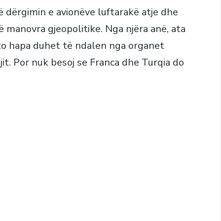
ë dërgimin e avionëve luftarakë atje dhe
në manovra gjeopolitike. Nga njëra anë, ata
ëto hapa duhet të ndalen nga organet
it. Por nuk besoj se Franca dhe Turqia do