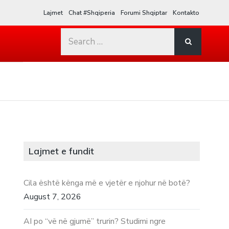
Lajmet
Chat #Shqiperia
Forumi Shqiptar
Kontakto
Search
for:
Lajmet e fundit
Cila është kënga më e vjetër e njohur në botë?
August 7, 2026
AI po “vë në gjumë” trurin? Studimi ngre