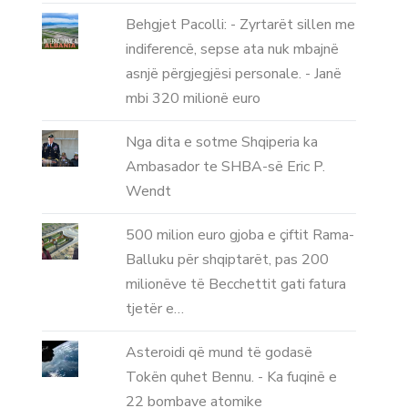
Behgjet Pacolli: - Zyrtarët sillen me
indiferencë, sepse ata nuk mbajnë
asnjë përgjegjësi personale. - Janë
mbi 320 milionë euro
Nga dita e sotme Shqiperia ka
Ambasador te SHBA-së Eric P.
Wendt
500 milion euro gjoba e çiftit Rama-
Balluku për shqiptarët, pas 200
milionëve të Becchettit gati fatura
tjetër e…
Asteroidi që mund të godasë
Tokën quhet Bennu. - Ka fuqinë e
22 bombave atomike