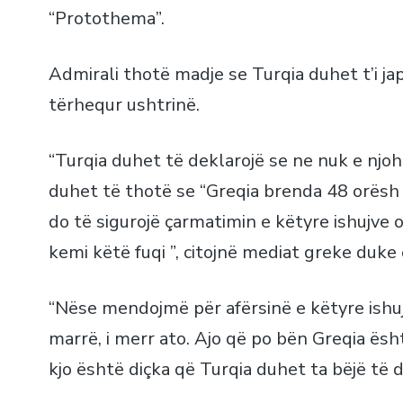
“Protothema”.
Admirali thotë madje se Turqia duhet t’i j
tërhequr ushtrinë.
“Turqia duhet të deklarojë se ne nuk e njoh
duhet të thotë se “Greqia brenda 48 orës
do të sigurojë çarmatimin e këtyre ishujve 
kemi këtë fuqi ”, citojnë mediat greke duke 
“Nëse mendojmë për afërsinë e këtyre ishuj
marrë, i merr ato. Ajo që po bën Greqia ësh
kjo është diçka që Turqia duhet ta bëjë të 