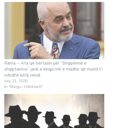
Rama: – Ata që bërtasin për “Shqipërinë e
shqiptarëve” janë e keqja më e madhe që mund t’i
ndodhë këtij vendi
July 21, 2026
In "Blogu i Udhëtarit"