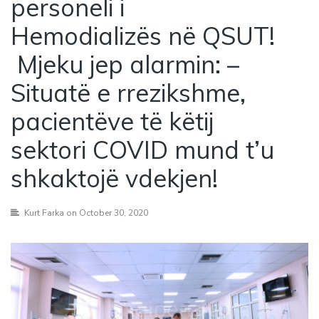
personeli i
Hemodializës në QSUT!
Mjeku jep alarmin: –
Situatë e rrezikshme,
pacientëve të këtij
sektori COVID mund t’u
shkaktojë vdekjen!
Kurt Farka
on October 30, 2020