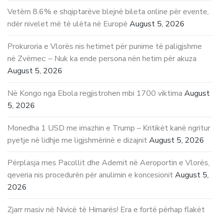
Vetëm 8.6% e shqiptarëve blejnë bileta online për evente,
ndër nivelet më të ulëta në Europë
August 5, 2026
Prokuroria e Vlorës nis hetimet për punime të paligjshme
në Zvërnec: – Nuk ka ende persona nën hetim për akuza
August 5, 2026
Në Kongo nga Ebola regjistrohen mbi 1700 viktima
August
5, 2026
Monedha 1 USD me imazhin e Trump – Kritikët kanë ngritur
pyetje në lidhje me ligjshmërinë e dizajnit
August 5, 2026
Përplasja mes Pacollit dhe Ademit në Aeroportin e Vlorës,
qeveria nis procedurën për anulimin e koncesionit
August 5,
2026
Zjarr masiv në Nivicë të Himarës! Era e fortë përhap flakët