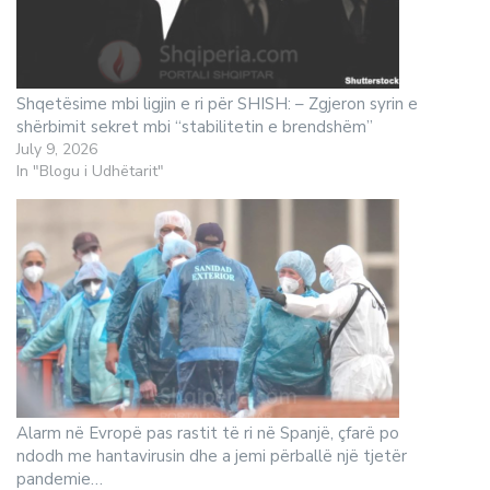
Shqetësime mbi ligjin e ri për SHISH: – Zgjeron syrin e
shërbimit sekret mbi “stabilitetin e brendshëm”
July 9, 2026
In "Blogu i Udhëtarit"
Alarm në Evropë pas rastit të ri në Spanjë, çfarë po
ndodh me hantavirusin dhe a jemi përballë një tjetër
pandemie…