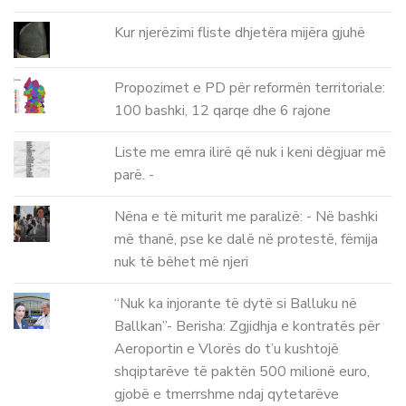
Kur njerëzimi fliste dhjetëra mijëra gjuhë
Propozimet e PD për reformën territoriale:
100 bashki, 12 qarqe dhe 6 rajone
Liste me emra ilirë që nuk i keni dëgjuar më
parë. -
Nëna e të miturit me paralizë: - Në bashki
më thanë, pse ke dalë në protestë, fëmija
nuk të bëhet më njeri
“Nuk ka injorante të dytë si Balluku në
Ballkan”- Berisha: Zgjidhja e kontratës për
Aeroportin e Vlorës do t’u kushtojë
shqiptarëve të paktën 500 milionë euro,
gjobë e tmerrshme ndaj qytetarëve