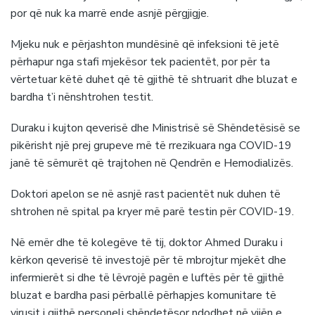
por që nuk ka marrë ende asnjë përgjigje.
Mjeku nuk e përjashton mundësinë që infeksioni të jetë
përhapur nga stafi mjekësor tek pacientët, por për ta
vërtetuar këtë duhet që të gjithë të shtruarit dhe bluzat e
bardha t’i nënshtrohen testit.
Duraku i kujton qeverisë dhe Ministrisë së Shëndetësisë se
pikërisht një prej grupeve më të rrezikuara nga COVID-19
janë të sëmurët që trajtohen në Qendrën e Hemodializës.
Doktori apelon se në asnjë rast pacientët nuk duhen të
shtrohen në spital pa kryer më parë testin për COVID-19.
Në emër dhe të kolegëve të tij, doktor Ahmed Duraku i
kërkon qeverisë të investojë për të mbrojtur mjekët dhe
infermierët si dhe të lëvrojë pagën e luftës për të gjithë
bluzat e bardha pasi përballë përhapjes komunitare të
virusit i gjithë personeli shëndetësor ndodhet në vijën e