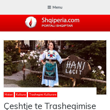
Menu
SHQIPERIA.COM
Blogu i ShqiperiaCom
Histori
Kultura
Trashegimi Kulturore
Çeshtje te Trashegimise