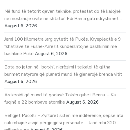
Në fund të tetorit qeveri teknike, protestat do të kalojnë
në mosbindje civile në shtator, Edi Rama gati ndryshimet…
August 6, 2026
Jemi 100 kilometra larg qytetit të Pukës. Kryepleqtë e 9
fshatrave të Fushë-Arrëzit kundërshtojnë bashkimin me
bashkinë Pukë
August 6, 2026
Bota po jeton në “borxh”, njerëzimi i tejkaloi të gjitha
burimet natyrore që planeti mund të gjenerojë brenda vitit
August 6, 2026
Asteroidi që mund të godasë Tokën quhet Bennu. – Ka
fuqinë e 22 bombave atomike
August 6, 2026
Behgjet Pacolli: – Zyrtarët sillen me indiferencë, sepse ata
nuk mbajnë asnjë përgjegjësi personale. – Janë mbi 320
milionë euro
August 6, 2026