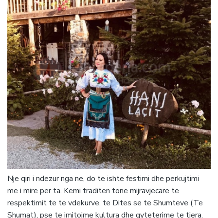
Nje qiri i ndezur nga ne, do te ishte festimi dhe perkujtimi
me i mire per ta. Kemi traditen tone mijravjecare te
respektimit te te vdekurve, te Dites se te Shumteve (Te
Shumat), pse te imitojme kultura dhe qyteterime te tjera.