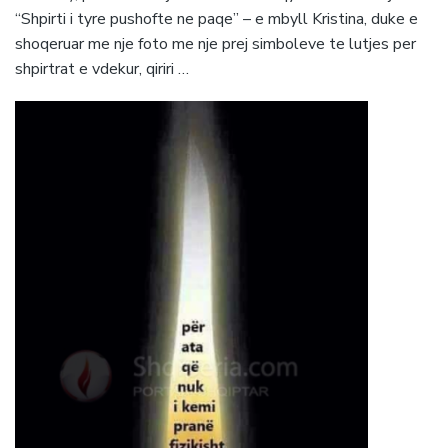
“Shpirti i tyre pushofte ne paqe” – e mbyll Kristina, duke e
shoqeruar me nje foto me nje prej simboleve te lutjes per
shpirtrat e vdekur, qiriri …