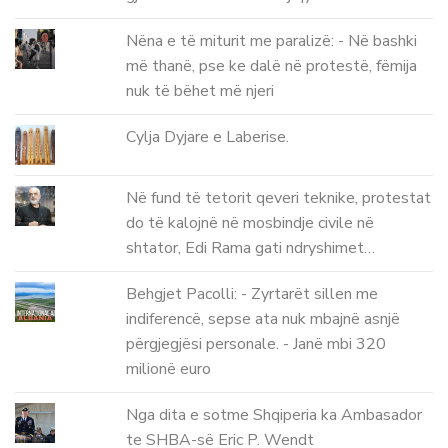
Nëna e të miturit me paralizë: - Në bashki
më thanë, pse ke dalë në protestë, fëmija
nuk të bëhet më njeri
Cylja Dyjare e Laberise.
Në fund të tetorit qeveri teknike, protestat
do të kalojnë në mosbindje civile në
shtator, Edi Rama gati ndryshimet…
Behgjet Pacolli: - Zyrtarët sillen me
indiferencë, sepse ata nuk mbajnë asnjë
përgjegjësi personale. - Janë mbi 320
milionë euro
Nga dita e sotme Shqiperia ka Ambasador
te SHBA-së Eric P. Wendt