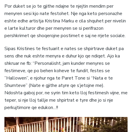
Por duket se jo te gjithe ndajne te njejtin mendim per
menyren sesi kjo nate festohet. Nje nga keto personazhe
eshte edhe artistja Kristina Marku e cila shquhet per nivelin
e larte kulturor dhe per menyren se si perifrazon
pershkrimet qe shoqerojne postimet e saj ne rrjete sociale.
Sipas Kristines te festuarit e nates se shpirtrave duket pa
sens dhe nuk eshte menyra e duhur kjo qe ndiqet. Ajo ka
shkruar ne fb: “Personalisht, jam kunder menyres se
festimeve, qe po behen koheve te fundit, festes se
”Hallowen”, e njohur nga te Paret Tone si “Nata e te
Shumteve” (Nate e gjithe atyre qe s’jetojne me).
Ndoshta gaboj por, ne syrin tim keto lloj festimesh vijne, me
teper, si nje lloj tallje me shpirtrat e tyre dhe jo si nje
perkujtimore qe edukon…!!