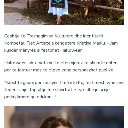
Çeshtje te Trashegimise Kulturore dhe identitetit
Kombetar. Flet Artisteja kengetare Kristina Marku: – Jam
kundër mënyrës si festohet Halloween!
Halloween ishte nata ne te cilen njerez te shumte dolen
per te festuar mes te cileve edhe personazhet publike.
Ndoshta gaboj por, ne syrin tim keto lloj festimesh vijne, me
teper, si nje lloj tallje me shpirtrat e tyre dhe jo si nje
perkujtimore qe edukon…!!