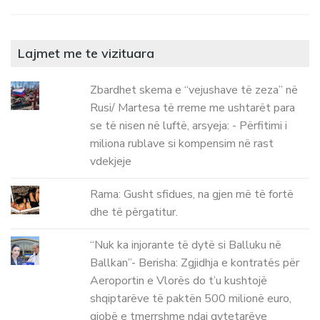
Lajmet me te vizituara
Zbardhet skema e “vejushave të zeza” në
Rusi/ Martesa të rreme me ushtarët para
se të nisen në luftë, arsyeja: - Përfitimi i
miliona rublave si kompensim në rast
vdekjeje
Rama: Gusht sfidues, na gjen më të fortë
dhe të përgatitur.
“Nuk ka injorante të dytë si Balluku në
Ballkan”- Berisha: Zgjidhja e kontratës për
Aeroportin e Vlorës do t’u kushtojë
shqiptarëve të paktën 500 milionë euro,
gjobë e tmerrshme ndaj qytetarëve