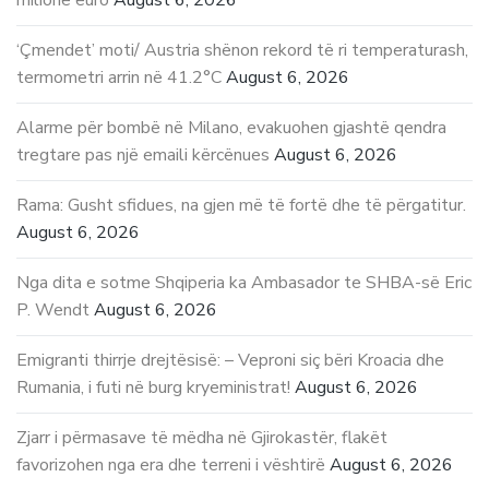
‘Çmendet’ moti/ Austria shënon rekord të ri temperaturash,
termometri arrin në 41.2°C
August 6, 2026
Alarme për bombë në Milano, evakuohen gjashtë qendra
tregtare pas një emaili kërcënues
August 6, 2026
Rama: Gusht sfidues, na gjen më të fortë dhe të përgatitur.
August 6, 2026
Nga dita e sotme Shqiperia ka Ambasador te SHBA-së Eric
P. Wendt
August 6, 2026
Emigranti thirrje drejtësisë: – Veproni siç bëri Kroacia dhe
Rumania, i futi në burg kryeministrat!
August 6, 2026
Zjarr i përmasave të mëdha në Gjirokastër, flakët
favorizohen nga era dhe terreni i vështirë
August 6, 2026