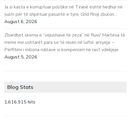
Ja si kasta e korruptuar politike në Tiranë është hedhur në
sulm për të shpëtuar pasuritë e tyre, Grid Rroji zbulon…
August 6, 2026
Zbardhet skema e “vejushave të zeza” në Rusi/ Martesa të
rreme me ushtarët para se të nisen në luftë, arsyeja: –
Përfitimi i miliona rublave si kompensim në rast vdekjeje
August 5, 2026
Blog Stats
1,616,915 hits