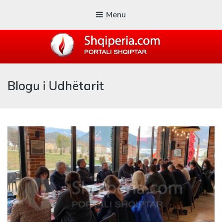
Menu
SHQIPERIA.COM
Blogu i Udhëtarit
Blogu i ShqiperiaCom