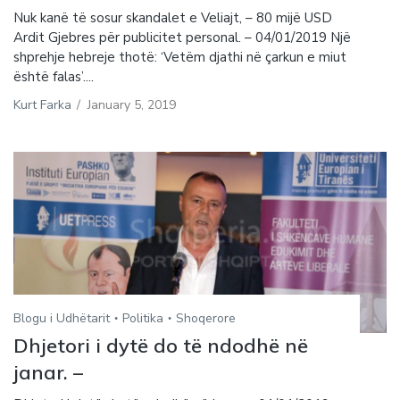
Nuk kanë të sosur skandalet e Veliajt, – 80 mijë USD
Ardit Gjebres për publicitet personal. – 04/01/2019 Një
shprehje hebreje thotë: ‘Vetëm djathi në çarkun e miut
është falas’....
Kurt Farka
/
January 5, 2019
Blogu i Udhëtarit
Politika
Shoqerore
Dhjetori i dytë do të ndodhë në
janar. –