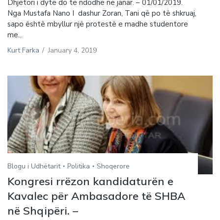
Dhjetori i dytë do të ndodhë në janar. – 01/01/2019.
Nga Mustafa Nano I dashur Zoran, Tani që po të shkruaj,
sapo është mbyllur një protestë e madhe studentore
me...
Kurt Farka
/
January 4, 2019
Blogu i Udhëtarit
Politika
Shoqerore
Kongresi rrëzon kandidaturën e
Kavalec për Ambasadore të SHBA
në Shqipëri. –