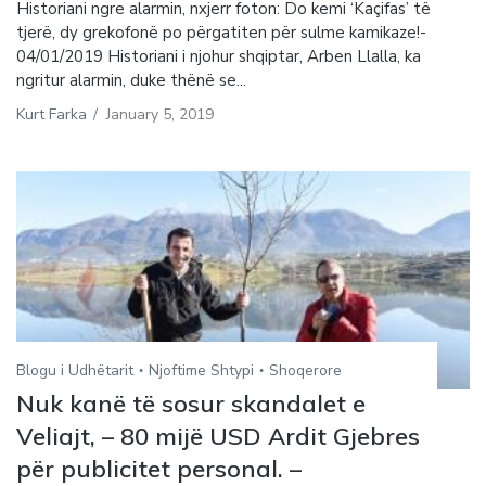
Historiani ngre alarmin, nxjerr foton: Do kemi ‘Kaçifas’ të
tjerë, dy grekofonë po përgatiten për sulme kamikaze!-
04/01/2019 Historiani i njohur shqiptar, Arben Llalla, ka
ngritur alarmin, duke thënë se...
Kurt Farka
/
January 5, 2019
Blogu i Udhëtarit
Njoftime Shtypi
Shoqerore
Nuk kanë të sosur skandalet e
Veliajt, – 80 mijë USD Ardit Gjebres
për publicitet personal. –