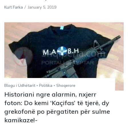
Kurt Farka
/
January 5, 2019
Blogu i Udhëtarit
Politika
Shoqerore
Historiani ngre alarmin, nxjerr
foton: Do kemi ‘Kaçifas’ të tjerë, dy
grekofonë po përgatiten për sulme
kamikaze!-