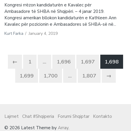
Kongresi rrëzon kandidaturën e Kavalec për
Ambasadore të SHBA në Shqipëri. – 4 janar 2019.
Kongresi amerikan bllokon kandidaturën e Kathleen Ann
Kavalec për pozicionin e Ambasadores së SHBA-së në...
Kurt Farka
/
January 4, 2019
←
1
…
1,696
1,697
1,698
1,699
1,700
…
1,807
→
Lajmet
Chat #Shqiperia
Forumi Shqiptar
Kontakto
© 2026 Latest Theme by
Array
.