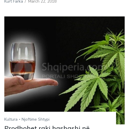
Kurt Farka
/
March 22, 2018
Kultura
Njoftime Shtypi
Prodhohet raki hashashi në