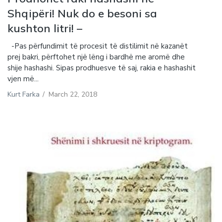
Shqipëri! Nuk do e besoni sa
kushton litri! –
-Pas përfundimit të procesit të distilimit në kazanët
prej bakri, përftohet një lëng i bardhë me aromë dhe
shije hashashi. Sipas prodhuesve të saj, rakia e hashashit
vjen më...
Kurt Farka
/
March 22, 2018