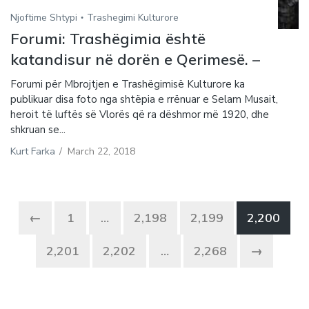
Njoftime Shtypi
Trashegimi Kulturore
Forumi: Trashëgimia është
katandisur në dorën e Qerimesë. –
Forumi për Mbrojtjen e Trashëgimisë Kulturore ka
publikuar disa foto nga shtëpia e rrënuar e Selam Musait,
heroit të luftës së Vlorës që ra dëshmor më 1920, dhe
shkruan se...
Kurt Farka
/
March 22, 2018
←
1
…
2,198
2,199
2,200
2,201
2,202
…
2,268
→