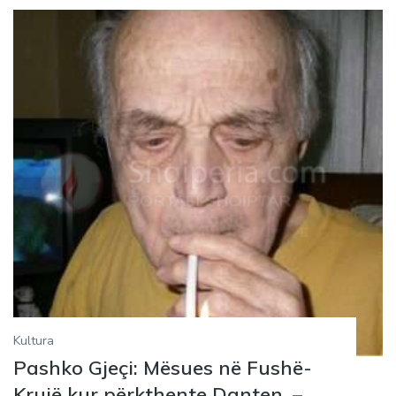
Kultura
Pashko Gjeçi: Mësues në Fushë-
Krujë kur përkthente Danten. –