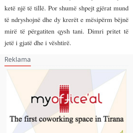
ketë një të tillë. Por shumë shpejt gjërat mund
të ndryshojnë dhe dy krerët e mësipërm bëjnë
mirë të përgatiten qysh tani. Dimri pritet të
jetë i gjatë dhe i vështirë.
Reklama