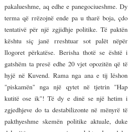
pakalueshme, aq edhe e panegociueshme. Dy
terma që rrëzojnë ende pa u tharë boja, çdo
tentativë për një zgjidhje politike. Të paktën
kështu siç janë rreshtuar sot palët nëpër
llogoret përkatëse. Berisha thotë se është i
gatshëm ta presë edhe 20 vjet opozitën që të
hyjë në Kuvend. Rama nga ana e tij lëshon
"piskamën" nga një qytet në tjetrin "Hap
kutitë ose ik"! Të dy e dinë se një hetim i
zgjedhjeve do ta destabilizonte në mënyrë të
pakthyeshme skemën politike aktuale, duke