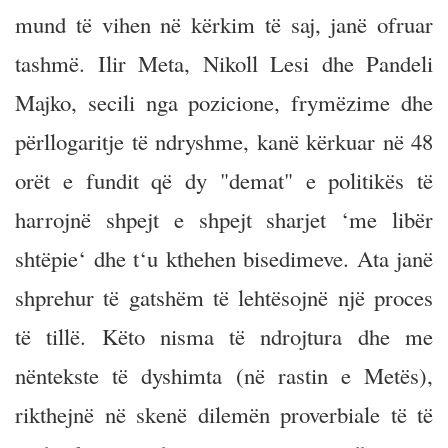
mund të vihen në kërkim të saj, janë ofruar
tashmë. Ilir Meta, Nikoll Lesi dhe Pandeli
Majko, secili nga pozicione, frymëzime dhe
përllogaritje të ndryshme, kanë kërkuar në 48
orët e fundit që dy "demat" e politikës të
harrojnë shpejt e shpejt sharjet ‘me libër
shtëpie‘ dhe t‘u kthehen bisedimeve. Ata janë
shprehur të gatshëm të lehtësojnë një proces
të tillë. Këto nisma të ndrojtura dhe me
nëntekste të dyshimta (në rastin e Metës),
rikthejnë në skenë dilemën proverbiale të të