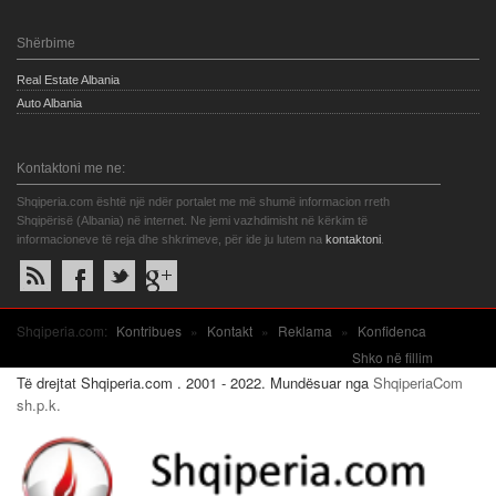
Shërbime
Real Estate Albania
Auto Albania
Kontaktoni me ne:
Shqiperia.com është një ndër portalet me më shumë informacion rreth
Shqipërisë (Albania) në internet. Ne jemi vazhdimisht në kërkim të
informacioneve të reja dhe shkrimeve, për ide ju lutem na
kontaktoni
.
Shqiperia.com:
Kontribues
»
Kontakt
»
Reklama
»
Konfidenca
Shko në fillim
Të drejtat Shqiperia.com . 2001 - 2022. Mundësuar nga
ShqiperiaCom
sh.p.k.