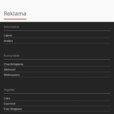
Reklama
Informative
Lajmet
Analiza
Komunitete
Chat #shqiperia
Albforumi
Webmastera
Argetim
Lojra
Gazmore
Foto Shqiptare