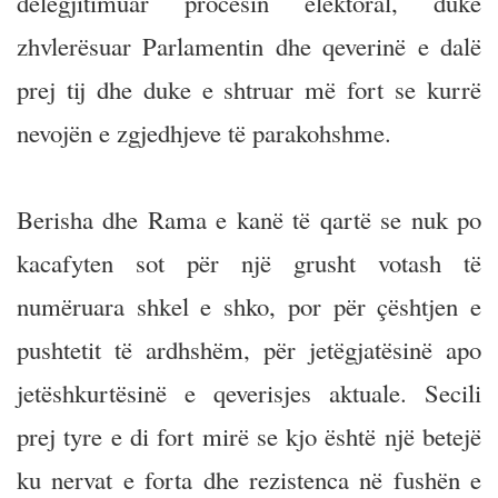
delegjitimuar procesin elektoral, duke
zhvlerësuar Parlamentin dhe qeverinë e dalë
prej tij dhe duke e shtruar më fort se kurrë
nevojën e zgjedhjeve të parakohshme.
Berisha dhe Rama e kanë të qartë se nuk po
kacafyten sot për një grusht votash të
numëruara shkel e shko, por për çështjen e
pushtetit të ardhshëm, për jetëgjatësinë apo
jetëshkurtësinë e qeverisjes aktuale. Secili
prej tyre e di fort mirë se kjo është një betejë
ku nervat e forta dhe rezistenca në fushën e