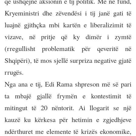
që ushqejnë aksionin e tij politik. Më në fund,
Kryeministri dhe zëvendësi i tij janë gati të
luajnë gjithçka mbi kartën e liberalizimit të
vizave, në pritje që ky dimër i zymtë
(rregullisht problematik për qeveritë në
Shqipëri), të mos sjellë surpriza negative gjatë
rrugës.
Nga ana e tij, Edi Rama shpreson më së pari
ta mbajë gjallë frymën e kontestimit të
mitingut të 20 nëntorit. Ai llogarit se një
kauzë ku kërkesa për hetimin e zgjedhjeve
ndërthuret me elemente të krizës ekonomike,