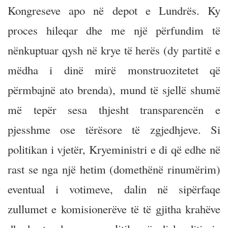
Kongreseve apo në depot e Lundrës. Ky
proces hileqar dhe me një përfundim të
nënkuptuar qysh në krye të herës (dy partitë e
mëdha i dinë mirë monstruozitetet që
përmbajnë ato brenda), mund të sjellë shumë
më tepër sesa thjesht transparencën e
pjesshme ose tërësore të zgjedhjeve. Si
politikan i vjetër, Kryeministri e di që edhe në
rast se nga një hetim (domethënë rinumërim)
eventual i votimeve, dalin në sipërfaqe
zullumet e komisionerëve të të gjitha krahëve