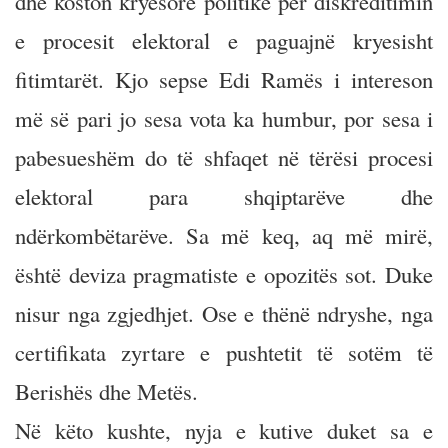
dhe koston kryesore politike për diskreditimin
e procesit elektoral e paguajnë kryesisht
fitimtarët. Kjo sepse Edi Ramës i intereson
më së pari jo sesa vota ka humbur, por sesa i
pabesueshëm do të shfaqet në tërësi procesi
elektoral para shqiptarëve dhe
ndërkombëtarëve. Sa më keq, aq më mirë,
është deviza pragmatiste e opozitës sot. Duke
nisur nga zgjedhjet. Ose e thënë ndryshe, nga
certifikata zyrtare e pushtetit të sotëm të
Berishës dhe Metës.
Në këto kushte, nyja e kutive duket sa e