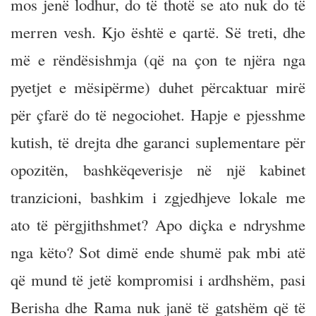
mos jenë lodhur, do të thotë se ato nuk do të
merren vesh. Kjo është e qartë. Së treti, dhe
më e rëndësishmja (që na çon te njëra nga
pyetjet e mësipërme) duhet përcaktuar mirë
për çfarë do të negociohet. Hapje e pjesshme
kutish, të drejta dhe garanci suplementare për
opozitën, bashkëqeverisje në një kabinet
tranzicioni, bashkim i zgjedhjeve lokale me
ato të përgjithshmet? Apo diçka e ndryshme
nga këto? Sot dimë ende shumë pak mbi atë
që mund të jetë kompromisi i ardhshëm, pasi
Berisha dhe Rama nuk janë të gatshëm që të