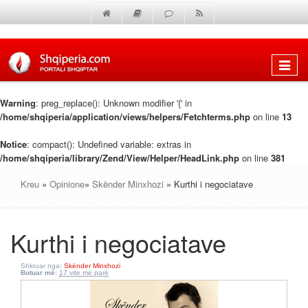
Shfaq
menun
Warning
: preg_replace(): Unknown modifier '{' in
/home/shqiperia/application/views/helpers/Fetchterms.php
on line
13
Notice
: compact(): Undefined variable: extras in
/home/shqiperia/library/Zend/View/Helper/HeadLink.php
on line
381
Kreu
»
Opinione
»
Skënder Minxhozi
» Kurthi i negociatave
Kurthi i negociatave
Shkruar nga:
Skënder Minxhozi
Botuar më:
17 vite më parë