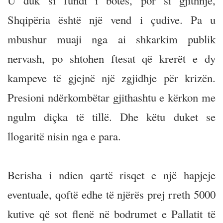
U duk si fundi i botës, por si gjithnjë,
Shqipëria është një vend i çudive. Pa u
mbushur muaji nga ai shkarkim publik
nervash, po shtohen ftesat që krerët e dy
kampeve të gjejnë një zgjidhje për krizën.
Presioni ndërkombëtar gjithashtu e kërkon me
ngulm diçka të tillë. Dhe këtu duket se
llogaritë nisin nga e para.
Berisha i ndien qartë risqet e një hapjeje
eventuale, qoftë edhe të njërës prej rreth 5000
kutive që sot flenë në bodrumet e Pallatit të