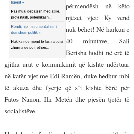
liqenit »
përmendësh në këto
Pas muaj debatesh mediatike,
njëzet vjet: Ky vend
protestash, polemikash...
Rendi, nje instrumentalizim i
nuk bëhet! Në harkun e
demshem politik »
40 minutave, Sali
Nuk ka ndermend te fashitet disi
zhurma qe po rrethon...
Berisha hodhi në erë të
gjitha urat e komunikimit që kishte ndërtuar
në katër vjet me Edi Ramën, duke hedhur mbi
të akuza dhe fyerje që s‘i kishte bërë për
Fatos Nanon, Ilir Metën dhe pjesën tjetër të
socialistëve.