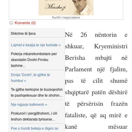
Kurthi i negociatave
Komente (0)
Në 26 nëntorin e
Shkrime të tjera
shkuar, Kryeministri
Lajmet e keqija te nje fushate »
Poterja mbarekombetare per
Berisha mbajti në
skandalin Doshi-Frroku
tashme...
Parlament një fjalim,
Dosja 'Doshi', te gjithe te
pas të cilit shumë
humbur »
shqiptarë patën dëshirë
Te gjithe kerkojne te buzeqeshin
te pashqetesuar dhe te shohin...
të përsërisin frazën
Nje ngjarje kafenesh »
fataliste, që aq mirë e
Prokurori i pergjithshem, i cili
leshon deklarata tymuese...
kanë mësuar
Pse u humb beteja e diges se