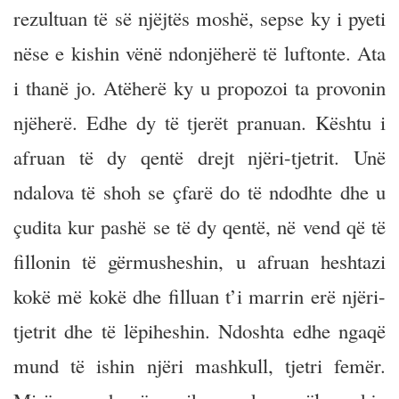
rezultuan të së njëjtës moshë, sepse ky i pyeti
nëse e kishin vënë ndonjëherë të luftonte. Ata
i thanë jo. Atëherë ky u propozoi ta provonin
njëherë. Edhe dy të tjerët pranuan. Kështu i
afruan të dy qentë drejt njëri-tjetrit. Unë
ndalova të shoh se çfarë do të ndodhte dhe u
çudita kur pashë se të dy qentë, në vend që të
fillonin të gërmusheshin, u afruan heshtazi
kokë më kokë dhe filluan t’i marrin erë njëri-
tjetrit dhe të lëpiheshin. Ndoshta edhe ngaqë
mund të ishin njëri mashkull, tjetri femër.