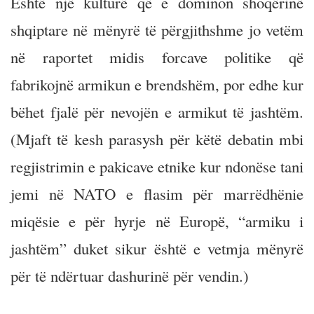
Është një kulturë që e dominon shoqërinë
shqiptare në mënyrë të përgjithshme jo vetëm
në raportet midis forcave politike që
fabrikojnë armikun e brendshëm, por edhe kur
bëhet fjalë për nevojën e armikut të jashtëm.
(Mjaft të kesh parasysh për këtë debatin mbi
regjistrimin e pakicave etnike kur ndonëse tani
jemi në NATO e flasim për marrëdhënie
miqësie e për hyrje në Europë, “armiku i
jashtëm” duket sikur është e vetmja mënyrë
për të ndërtuar dashurinë për vendin.)