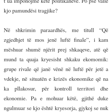
t’ua imponojmë këtë politikanëve. Po pse vallë
kjo pamundësi tragjike?
Në shkrimin paraardhës, me titull “Që
zgjedhjet të mos jenë luftë finale”, i kam
mëshuar shumë njërit prej shkaqeve, atë që
mund ta quaja kryesisht shkaku ekomomik:
grupe rivale që janë vënë në luftë për jetë a
vdekje, në situatën e krizës ekonomike që na
ka pllakosur, për kontroll territori dhe
ekonomie. Pa e mohuar këtë, gjithë duke
ngulmuar se kjo është kryesorja, gjykoj se nuk