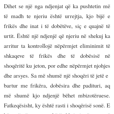
Dihet se një nga ndjenjat që ka pushtetin më
të madh te njeriu është urrejtja, kjo bijë e
frikës dhe inat i të dobëtëve, siç e quajnë të
urtit. Është një ndjenjë që njeriu në shekuj ka
arritur ta kontrollojë nëpërmjet eliminimit të
shkaqeve të frikës dhe të dobësisë në
shoqëritë ku jeton, por edhe nëpërmjet njohjes
dhe arsyes. Sa më shumë një shoqëri të jetë e
bartur me frikëra, dobësira dhe padituri, aq
më shumë kjo ndjenjë bëhet mbizotëruese.
Fatkeqësisht, ky është rasti i shoqërisë sonë. E