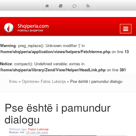
Shfaq
menun
Warning
: preg_replace(): Unknown modifier '{' in
/home/shqiperia/application/views/helpers/Fetchterms.php
on line
13
Notice
: compact(): Undefined variable: extras in
/home/shqiperia/library/Zend/View/Helper/HeadLink.php
on line
381
Kreu
»
Opinione
»
Fatos Lubonja
» Pse është i pamundur dialogu
Pse është i pamundur
dialogu
Shkruar nga:
Fatos Lubonja
Botuar më:
16 vite më parë