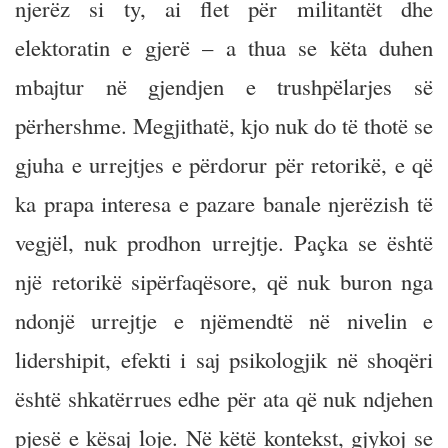
njerëz si ty, ai flet për militantët dhe
elektoratin e gjerë – a thua se këta duhen
mbajtur në gjendjen e trushpëlarjes së
përhershme. Megjithatë, kjo nuk do të thotë se
gjuha e urrejtjes e përdorur për retorikë, e që
ka prapa interesa e pazare banale njerëzish të
vegjël, nuk prodhon urrejtje. Paçka se është
një retorikë sipërfaqësore, që nuk buron nga
ndonjë urrejtje e njëmendtë në nivelin e
lidershipit, efekti i saj psikologjik në shoqëri
është shkatërrues edhe për ata që nuk ndjehen
pjesë e kësaj loje. Në këtë kontekst, gjykoj se