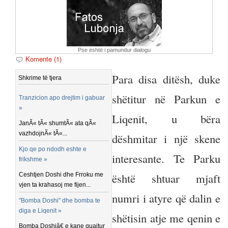
Pse është i pamundur dialogu
Komente (1)
Para disa ditësh, duke
Shkrime të tjera
shëtitur në Parkun e
Tranzicion apo drejtim i gabuar
»
Liqenit, u bëra
JanÃ« tÃ« shumtÃ« ata qÃ«
vazhdojnÃ« tÃ«...
dëshmitar i një skene
Kjo qe po ndodh eshte e
interesante. Te Parku
frikshme »
është shtuar mjaft
Ceshtjen Doshi dhe Frroku me
vjen ta krahasoj me fijen...
numri i atyre që dalin e
"Bomba Doshi" dhe bomba te
diga e Liqenit »
shëtisin atje me qenin e
Bomba Doshiâ€ e kane quajtur