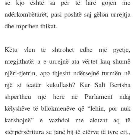
se kjo është sa për të larë gojën me
ndërkombëtarët, pasi poshtë saj gëlon urrejtja
dhe mprihen thikat.
Këtu vlen të shtrohet edhe një pyetje,
megjithatë: a e urrejnë ata vërtet kaq shumë
njëri-tjetrin, apo thjesht ndërsejnë turmën në
një si teatër kukullash? Kur Sali Berisha
shpërtheu një herë në Parlament ndaj
këlyshëve të bllokmenëve që “lehin, por nuk
kafshojnë” e vazhdoi me akuzat aq të
stërpërsëritura se janë bij të etërve të tyre etj.,