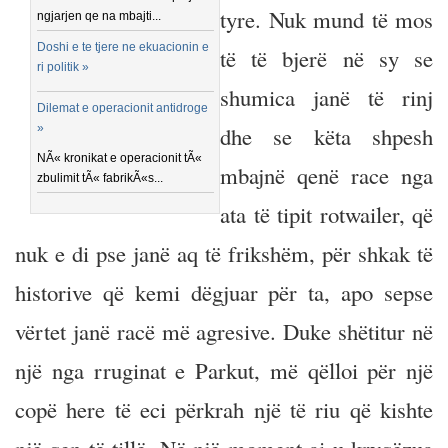
tyre. Nuk mund të mos
ngjarjen qe na mbajti...
Doshi e te tjere ne ekuacionin e
të të bjerë në sy se
ri politik »
shumica janë të rinj
Dilemat e operacionit antidroge
»
dhe se këta shpesh
NÃ« kronikat e operacionit tÃ«
mbajnë qenë race nga
zbulimit tÃ« fabrikÃ«s...
ata të tipit rotwailer, që
nuk e di pse janë aq të frikshëm, për shkak të
historive që kemi dëgjuar për ta, apo sepse
vërtet janë racë më agresive. Duke shëtitur në
një nga rruginat e Parkut, më qëlloi për një
copë here të eci përkrah një të riu që kishte