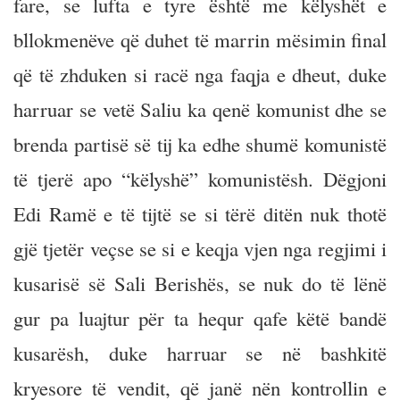
fare, se lufta e tyre është me këlyshët e
bllokmenëve që duhet të marrin mësimin final
që të zhduken si racë nga faqja e dheut, duke
harruar se vetë Saliu ka qenë komunist dhe se
brenda partisë së tij ka edhe shumë komunistë
të tjerë apo “këlyshë” komunistësh. Dëgjoni
Edi Ramë e të tijtë se si tërë ditën nuk thotë
gjë tjetër veçse se si e keqja vjen nga regjimi i
kusarisë së Sali Berishës, se nuk do të lënë
gur pa luajtur për ta hequr qafe këtë bandë
kusarësh, duke harruar se në bashkitë
kryesore të vendit, që janë nën kontrollin e