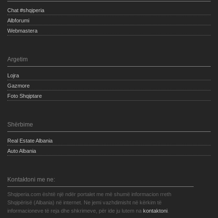
Chat #shqiperia
Albforumi
Webmastera
Argetim
Lojra
Gazmore
Foto Shqiptare
Shërbime
Real Estate Albania
Auto Albania
Kontaktoni me ne:
Shqiperia.com është një ndër portalet me më shumë informacion rreth
Shqipërisë (Albania) në internet. Ne jemi vazhdimisht në kërkim të
informacioneve të reja dhe shkrimeve, për ide ju lutem na
kontaktoni
.