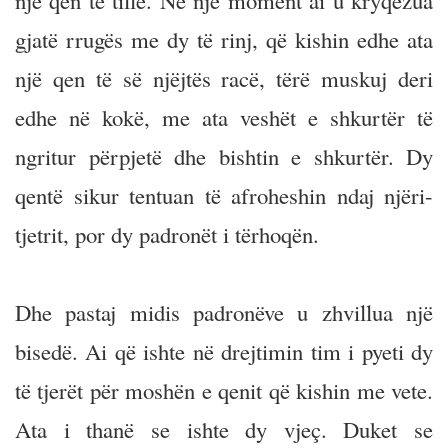
një qen të tillë. Në një moment ai u kryqëzua
gjatë rrugës me dy të rinj, që kishin edhe ata
një qen të së njëjtës racë, tërë muskuj deri
edhe në kokë, me ata veshët e shkurtër të
ngritur përpjetë dhe bishtin e shkurtër. Dy
qentë sikur tentuan të afroheshin ndaj njëri-
tjetrit, por dy padronët i tërhoqën.
Dhe pastaj midis padronëve u zhvillua një
bisedë. Ai që ishte në drejtimin tim i pyeti dy
të tjerët për moshën e qenit që kishin me vete.
Ata i thanë se ishte dy vjeç. Duket se