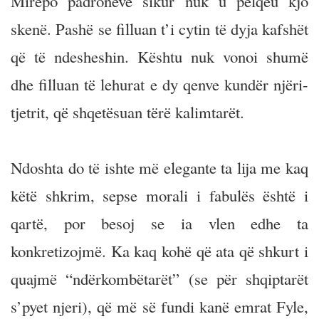
Mirëpo padronëve sikur nuk u pëlqeu kjo
skenë. Pashë se filluan t’i cytin të dyja kafshët
që të ndesheshin. Kështu nuk vonoi shumë
dhe filluan të lehurat e dy qenve kundër njëri-
tjetrit, që shqetësuan tërë kalimtarët.
Ndoshta do të ishte më elegante ta lija me kaq
këtë shkrim, sepse morali i fabulës është i
qartë, por besoj se ia vlen edhe ta
konkretizojmë. Ka kaq kohë që ata që shkurt i
quajmë “ndërkombëtarët” (se për shqiptarët
s’pyet njeri), që më së fundi kanë emrat Fyle,