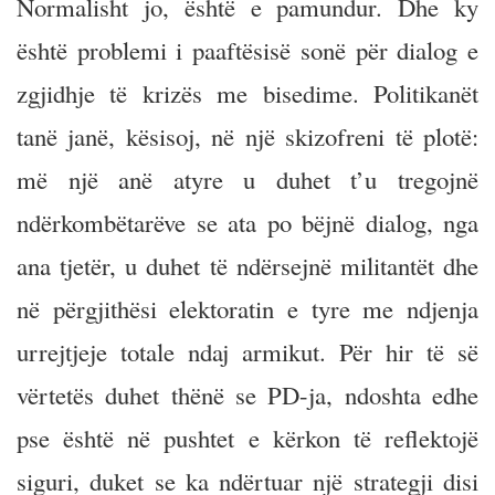
Normalisht jo, është e pamundur. Dhe ky
është problemi i paaftësisë sonë për dialog e
zgjidhje të krizës me bisedime. Politikanët
tanë janë, kësisoj, në një skizofreni të plotë:
më një anë atyre u duhet t’u tregojnë
ndërkombëtarëve se ata po bëjnë dialog, nga
ana tjetër, u duhet të ndërsejnë militantët dhe
në përgjithësi elektoratin e tyre me ndjenja
urrejtjeje totale ndaj armikut. Për hir të së
vërtetës duhet thënë se PD-ja, ndoshta edhe
pse është në pushtet e kërkon të reflektojë
siguri, duket se ka ndërtuar një strategji disi