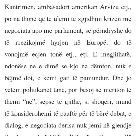
Kantrimen, ambasadori amerikan Arvizu etj.,
po na thonë që të ulemi të zgjidhim krizën me
negociata apo me parlament, se përndryshe do
të rrezikojmë hyrjen në Europë, do të
vonojmë ecjen tonë etj., etj. E megjithatë,
ndonëse ne e dimë se kjo na dëmton, nuk e
bëjmë dot, e kemi gati të pamundur. Dhe jo
vetëm politikanët tanë, por besoj se meriton të
themi “ne”, sepse të gjithë, si shoqëri, mund
të konsiderohemi të paaftë për të bërë debat, e
dialog, e negociata derisa nuk jemi në gjendje