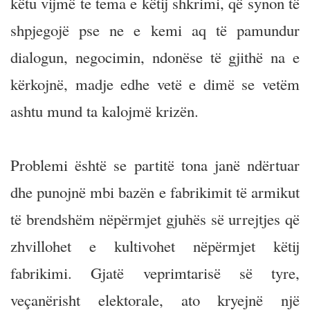
këtu vijmë te tema e këtij shkrimi, që synon të
shpjegojë pse ne e kemi aq të pamundur
dialogun, negocimin, ndonëse të gjithë na e
kërkojnë, madje edhe vetë e dimë se vetëm
ashtu mund ta kalojmë krizën.
Problemi është se partitë tona janë ndërtuar
dhe punojnë mbi bazën e fabrikimit të armikut
të brendshëm nëpërmjet gjuhës së urrejtjes që
zhvillohet e kultivohet nëpërmjet këtij
fabrikimi. Gjatë veprimtarisë së tyre,
veçanërisht elektorale, ato kryejnë një