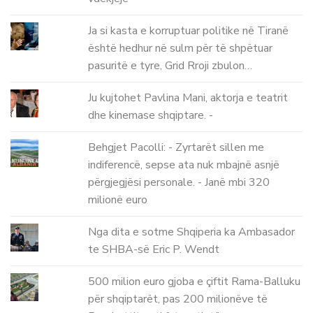
Ja si kasta e korruptuar politike në Tiranë
është hedhur në sulm për të shpëtuar
pasuritë e tyre, Grid Rroji zbulon…
Ju kujtohet Pavlina Mani, aktorja e teatrit
dhe kinemase shqiptare. -
Behgjet Pacolli: - Zyrtarët sillen me
indiferencë, sepse ata nuk mbajnë asnjë
përgjegjësi personale. - Janë mbi 320
milionë euro
Nga dita e sotme Shqiperia ka Ambasador
te SHBA-së Eric P. Wendt
500 milion euro gjoba e çiftit Rama-Balluku
për shqiptarët, pas 200 milionëve të