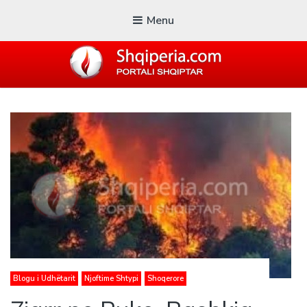
Menu
SHQIPERIA.COM
Blogu i ShqiperiaCom
Blogu i Udhëtarit
Njoftime Shtypi
Shoqerore