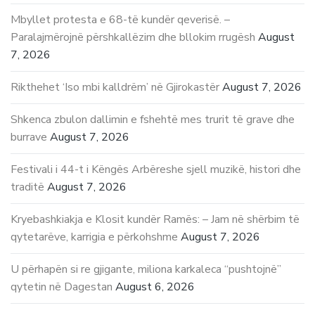
Mbyllet protesta e 68-të kundër qeverisë. –
Paralajmërojnë përshkallëzim dhe bllokim rrugësh
August
7, 2026
Rikthehet ‘Iso mbi kalldrëm’ në Gjirokastër
August 7, 2026
Shkenca zbulon dallimin e fshehtë mes trurit të grave dhe
burrave
August 7, 2026
Festivali i 44-t i Këngës Arbëreshe sjell muzikë, histori dhe
traditë
August 7, 2026
Kryebashkiakja e Klosit kundër Ramës: – Jam në shërbim të
qytetarëve, karrigia e përkohshme
August 7, 2026
U përhapën si re gjigante, miliona karkaleca “pushtojnë”
qytetin në Dagestan
August 6, 2026