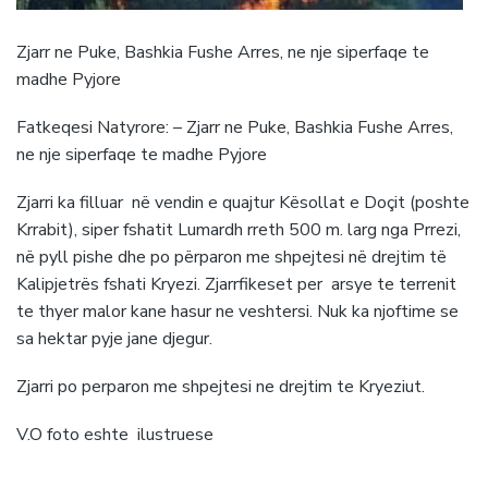
Zjarr ne Puke, Bashkia Fushe Arres, ne nje siperfaqe te
madhe Pyjore
Fatkeqesi Natyrore: – Zjarr ne Puke, Bashkia Fushe Arres,
ne nje siperfaqe te madhe Pyjore
Zjarri ka filluar në vendin e quajtur Kësollat e Doçit (poshte
Krrabit), siper fshatit Lumardh rreth 500 m. larg nga Prrezi,
në pyll pishe dhe po përparon me shpejtesi në drejtim të
Kalipjetrës fshati Kryezi. Zjarrfikeset per arsye te terrenit
te thyer malor kane hasur ne veshtersi. Nuk ka njoftime se
sa hektar pyje jane djegur.
Zjarri po perparon me shpejtesi ne drejtim te Kryeziut.
V.O foto eshte ilustruese