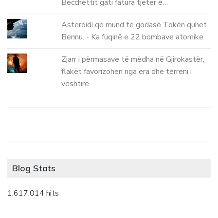
Becchettit gati fatura tjetër e…
Asteroidi që mund të godasë Tokën quhet
Bennu. - Ka fuqinë e 22 bombave atomike
Zjarr i përmasave të mëdha në Gjirokastër,
flakët favorizohen nga era dhe terreni i
vështirë
Blog Stats
1,617,014 hits