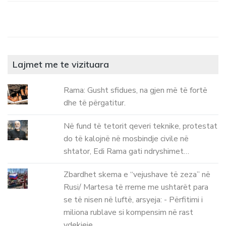
Lajmet me te vizituara
Rama: Gusht sfidues, na gjen më të fortë
dhe të përgatitur.
Në fund të tetorit qeveri teknike, protestat
do të kalojnë në mosbindje civile në
shtator, Edi Rama gati ndryshimet…
Zbardhet skema e “vejushave të zeza” në
Rusi/ Martesa të rreme me ushtarët para
se të nisen në luftë, arsyeja: - Përfitimi i
miliona rublave si kompensim në rast
vdekjeje