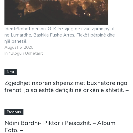
Identifikohet personi G. K. 57 vjeç, që i vuri zjarrin pyllit
ne Lumardhe, Bashkia Fushe Arres. Flakët përpinë dhe
një banesë.
August 5, 2020
In "Blogu i Udhëtarit"
Next
Zgjedhjet nxorën shpenzimet buxhetore nga
frenat, ja sa është defiçiti në arkën e shtetit. –
Previous
Ndini Bardhi- Piktor i Peisazhit. – Album
Foto. –