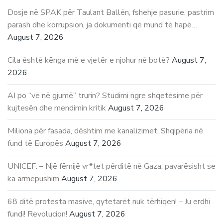
Dosje në SPAK për Taulant Ballën, fshehje pasurie, pastrim
parash dhe korrupsion, ja dokumenti që mund të hapë…
August 7, 2026
Cila është kënga më e vjetër e njohur në botë?
August 7,
2026
AI po “vë në gjumë” trurin? Studimi ngre shqetësime për
kujtesën dhe mendimin kritik
August 7, 2026
Miliona për fasada, dështim me kanalizimet, Shqipëria në
fund të Europës
August 7, 2026
UNICEF: – Një fëmijë vr*tet përditë në Gaza, pavarësisht se
ka armëpushim
August 7, 2026
68 ditë protesta masive, qytetarët nuk tërhiqen! – Ju erdhi
fundi! Revolucion!
August 7, 2026