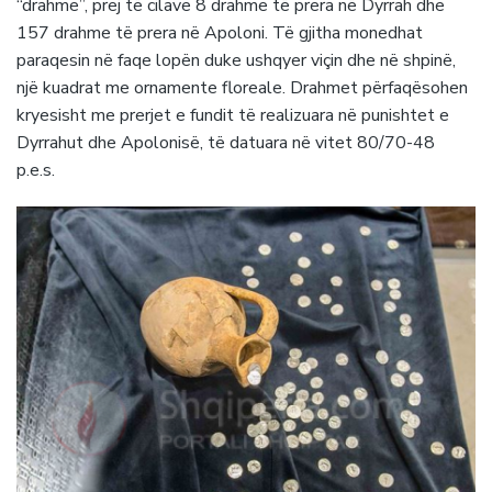
“drahme”, prej të cilave 8 drahme të prera në Dyrrah dhe
157 drahme të prera në Apoloni. Të gjitha monedhat
paraqesin në faqe lopën duke ushqyer viçin dhe në shpinë,
një kuadrat me ornamente floreale. Drahmet përfaqësohen
kryesisht me prerjet e fundit të realizuara në punishtet e
Dyrrahut dhe Apolonisë, të datuara në vitet 80/70-48
p.e.s.