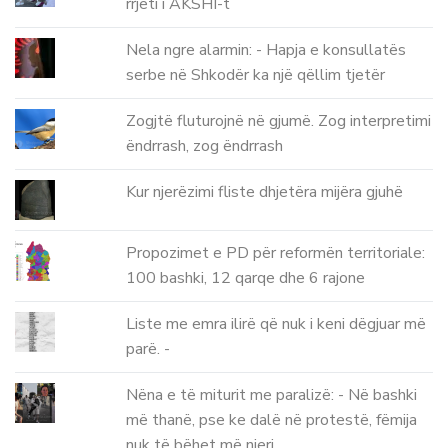
rrjeti i AKSHI-t
Nela ngre alarmin: - Hapja e konsullatës
serbe në Shkodër ka një qëllim tjetër
Zogjtë fluturojnë në gjumë. Zog interpretimi
ëndrrash, zog ëndrrash
Kur njerëzimi fliste dhjetëra mijëra gjuhë
Propozimet e PD për reformën territoriale:
100 bashki, 12 qarqe dhe 6 rajone
Liste me emra ilirë që nuk i keni dëgjuar më
parë. -
Nëna e të miturit me paralizë: - Në bashki
më thanë, pse ke dalë në protestë, fëmija
nuk të bëhet më njeri