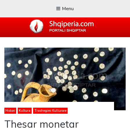
Menu
SHQIPERIA.COM
Blogu i ShqiperiaCom
Histori
Kultura
Trashegimi Kulturore
Thesar monetar