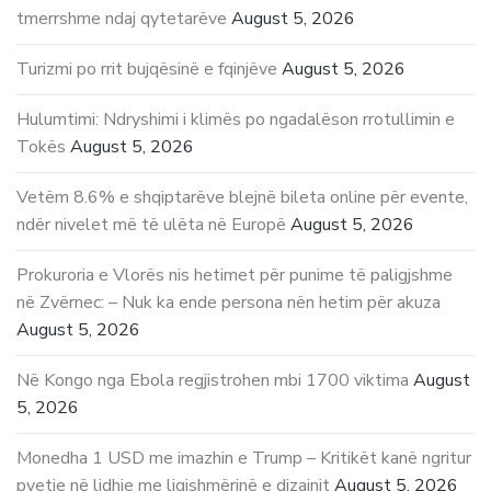
tmerrshme ndaj qytetarëve
August 5, 2026
Turizmi po rrit bujqësinë e fqinjëve
August 5, 2026
Hulumtimi: Ndryshimi i klimës po ngadalëson rrotullimin e
Tokës
August 5, 2026
Vetëm 8.6% e shqiptarëve blejnë bileta online për evente,
ndër nivelet më të ulëta në Europë
August 5, 2026
Prokuroria e Vlorës nis hetimet për punime të paligjshme
në Zvërnec: – Nuk ka ende persona nën hetim për akuza
August 5, 2026
Në Kongo nga Ebola regjistrohen mbi 1700 viktima
August
5, 2026
Monedha 1 USD me imazhin e Trump – Kritikët kanë ngritur
pyetje në lidhje me ligjshmërinë e dizajnit
August 5, 2026