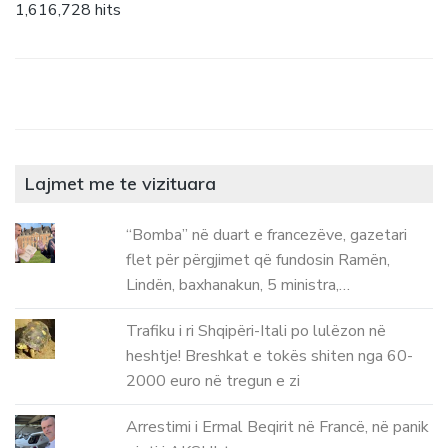
1,616,728 hits
Lajmet me te vizituara
“Bomba” në duart e francezëve, gazetari
flet për përgjimet që fundosin Ramën,
Lindën, baxhanakun, 5 ministra,…
Trafiku i ri Shqipëri-Itali po lulëzon në
heshtje! Breshkat e tokës shiten nga 60-
2000 euro në tregun e zi
Arrestimi i Ermal Beqirit në Francë, në panik