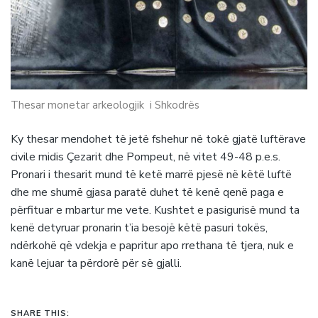
Thesar monetar arkeologjik i Shkodrës
Ky thesar mendohet të jetë fshehur në tokë gjatë luftërave
civile midis Çezarit dhe Pompeut, në vitet 49-48 p.e.s.
Pronari i thesarit mund të ketë marrë pjesë në këtë luftë
dhe me shumë gjasa paratë duhet të kenë qenë paga e
përfituar e mbartur me vete. Kushtet e pasigurisë mund ta
kenë detyruar pronarin t’ia besojë këtë pasuri tokës,
ndërkohë që vdekja e papritur apo rrethana të tjera, nuk e
kanë lejuar ta përdorë për së gjalli.
SHARE THIS: