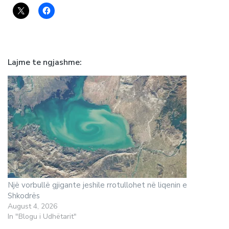
Lajme te ngjashme
Një vorbullë gjigante jeshile rrotullohet në liqenin e
Shkodrës
August 4, 2026
In "Blogu i Udhëtarit"