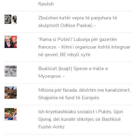
flasësh
Zbulohen katër vepra të panjohura të
skulptorit Odhise Paskali. -
'Rama si Putini'/ Lubonja për gazetën
franceze: - Krimi i organizuar është integruar
në qeveri, BE mbyll sytë
Buallicat (buajt) Specie e rralle e
Myzeqese. -
Miliona për fasada, dështim me kanalizimet,
Shqipëria në fund të Europës
Ish-kryebashkiaku socialist i Pukës, Gjon
Gjonaj, del kundër shkrirjes së Bashkisë
Fushë-Arrëz