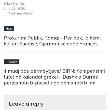
e Edi Ramës
June 22, 2026
In "Njoftime Shtypi"
Next
Prokurimi Publik, Rama: – Për pak, ia kemi
kaluar Suedisë, Gjermanisë edhe Francës
Previous
4 muaj pas përmbytjeve/ BIRN: Kompensimi
futet në kalendat greke! – Bashkia Durrës
përjashton bizneset nga dëmshpërblimi
Leave a reply