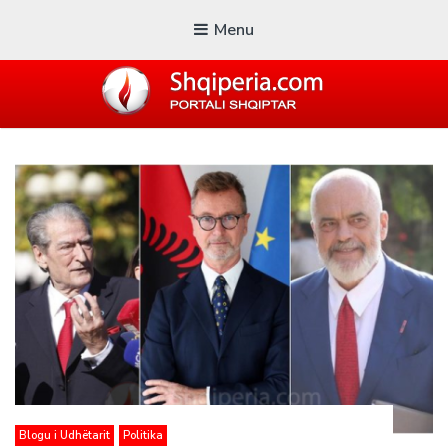
Menu
SHQIPERIA.COM
Blogu i ShqiperiaCom
Blogu i Udhëtarit
Politika