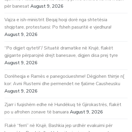
për banesat
August 9, 2026
Vajza e ish-ministrit Beqaj hoqi dorë nga shtetësia
shqiptare, protestuesi: Po fsheh pasuritë e vjedhura!
August 9, 2026
“Po digjet qyteti!”/ Situatë dramatike në Krujë, flakët
gjigante përparojnë drejt banesave, digjen disa prej tyre
August 9, 2026
Dorëheqja e Ramës e panegociueshme! Dëgjohen thirrje n[
kor: Avni Rustemi dhe permendet ne fjalime Causheusku
August 9, 2026
Zjarr i fuqishëm edhe në Hundëkuq të Gjirokastrës, flakët
po u afrohen zonave të banuara
August 9, 2026
Flakë “ferri” në Krujë, Bashkia jep urdhër evakuimi për