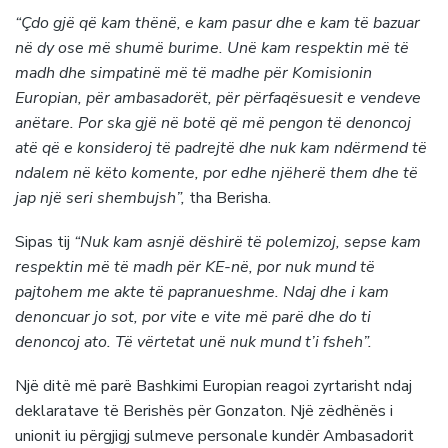
“Çdo gjë që kam thënë, e kam pasur dhe e kam të bazuar
në dy ose më shumë burime. Unë kam respektin më të
madh dhe simpatinë më të madhe për Komisionin
Europian, për ambasadorët, për përfaqësuesit e vendeve
anëtare. Por ska gjë në botë që më pengon të denoncoj
atë që e konsideroj të padrejtë dhe nuk kam ndërmend të
ndalem në këto komente, por edhe njëherë them dhe të
jap një seri shembujsh”,
tha Berisha.
Sipas tij
“Nuk kam asnjë dëshirë të polemizoj, sepse kam
respektin më të madh për KE-në, por nuk mund të
pajtohem me akte të papranueshme. Ndaj dhe i kam
denoncuar jo sot, por vite e vite më parë dhe do ti
denoncoj ato. Të vërtetat unë nuk mund t’i fsheh”.
Një ditë më parë Bashkimi Europian reagoi zyrtarisht ndaj
deklaratave të Berishës për Gonzaton. Një zëdhënës i
unionit iu përgjigj sulmeve personale kundër Ambasadorit