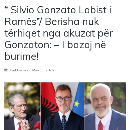
“ Silvio Gonzato Lobist i
Ramës”/ Berisha nuk
tërhiqet nga akuzat për
Gonzaton: – I bazoj në
burime!
Kurt Farka
on May 11, 2026