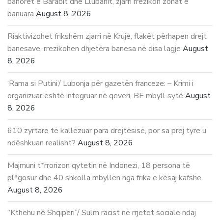
banorët e Barabit dhe Llubanit, zjarri rrezikon zonat e
banuara
August 8, 2026
Riaktivizohet frikshëm zjarri në Krujë, flakët përhapen drejt
banesave, rrezikohen dhjetëra banesa në disa lagje
August
8, 2026
‘Rama si Putini’/ Lubonja për gazetën franceze: – Krimi i
organizuar është integruar në qeveri, BE mbyll sytë
August
8, 2026
610 zyrtarë të kallëzuar para drejtësisë, por sa prej tyre u
ndëshkuan realisht?
August 8, 2026
Majmuni t*rrorizon qytetin në Indonezi, 18 persona të
pl*gosur dhe 40 shkolla mbyllen nga frika e kësaj kafshe
August 8, 2026
“Kthehu në Shqipëri”/ Sulm racist në rrjetet sociale ndaj