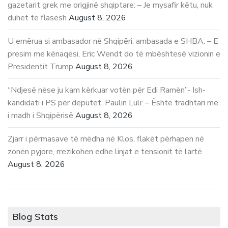
gazetarit grek me origjinë shqiptare: – Je mysafir këtu, nuk
duhet të flasësh
August 8, 2026
U emërua si ambasador në Shqipëri, ambasada e SHBA: – E
presim me kënaqësi, Eric Wendt do të mbështesë vizionin e
Presidentit Trump
August 8, 2026
“Ndjesë nëse ju kam kërkuar votën për Edi Ramën”- Ish-
kandidati i PS për deputet, Paulin Luli: – Është tradhtari më
i madh i Shqipërisë
August 8, 2026
Zjarr i përmasave të mëdha në Klos, flakët përhapen në
zonën pyjore, rrezikohen edhe linjat e tensionit të lartë
August 8, 2026
Blog Stats