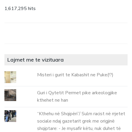
1,617,295 hits
Lajmet me te vizituara
Misteri i gurit te Kabashit ne Puke(!?)
Guri i Qytetit Permet pike arkeologjike
kthehet ne han
“Kthehu në Shqipëri”/ Sulm racist në rrjetet
sociale ndaj gazetarit grek me origjinë
shqiptare: - Je mysafir këtu, nuk duhet të