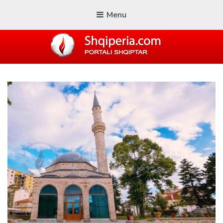
Menu
SHQIPERIA.COM
Blogu i ShqiperiaCom