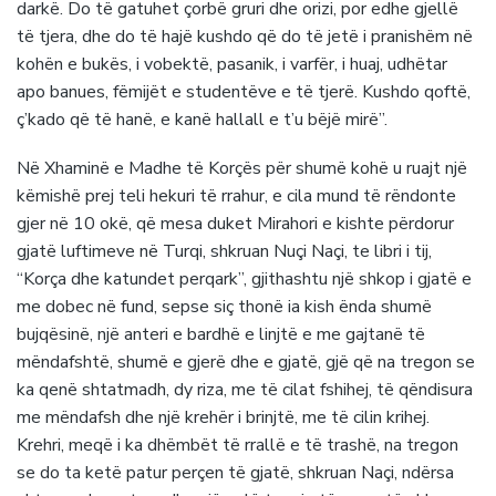
darkë. Do të gatuhet çorbë gruri dhe orizi, por edhe gjellë
të tjera, dhe do të hajë kushdo që do të jetë i pranishëm në
kohën e bukës, i vobektë, pasanik, i varfër, i huaj, udhëtar
apo banues, fëmijët e studentëve e të tjerë. Kushdo qoftë,
ç’kado që të hanë, e kanë hallall e t’u bëjë mirë”.
Në Xhaminë e Madhe të Korçës për shumë kohë u ruajt një
këmishë prej teli hekuri të rrahur, e cila mund të rëndonte
gjer në 10 okë, që mesa duket Mirahori e kishte përdorur
gjatë luftimeve në Turqi, shkruan Nuçi Naçi, te libri i tij,
“Korça dhe katundet perqark”, gjithashtu një shkop i gjatë e
me dobec në fund, sepse siç thonë ia kish ënda shumë
bujqësinë, një anteri e bardhë e linjtë e me gajtanë të
mëndafshtë, shumë e gjerë dhe e gjatë, gjë që na tregon se
ka qenë shtatmadh, dy riza, me të cilat fshihej, të qëndisura
me mëndafsh dhe një krehër i brinjtë, me të cilin krihej.
Krehri, meqë i ka dhëmbët të rrallë e të trashë, na tregon
se do ta ketë patur perçen të gjatë, shkruan Naçi, ndërsa