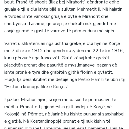
beut. Pranë të shoqit (Iljaz bej Mirahorit) qëndronte edhe
gruaja e tij, e cila ishte bijë e sulltan Mehmetit II. Në hajatin
e tyrbes ishte varrosur gruaja e dytë e Mirahorit dhe
shërbyesja. Tashmë, që prej një shekulli nuk gjendet më
asnjë gjurmë e gjashtë varreve të përmendura më sipër.
Varret u shkatërruan nga ushtria greke, e cila hyri në Korçë
më 7 dhjetor 1912 dhe qëndroi aty deri më 22 tetor 1916,
kur u përzunë nga francezët. Gjatë kësaj kohe grekët
plaçkitën pronat dhe pasuritë e myslimaneve, pazarin që
ishte pronë e tyre dhe grabitën gjithë floririn e qytetit.
Plaçkitja përshkruhet me detaje nga Petro Harrizi te libri i tij
“Historia kronografike e Korçës”.
Iljaz bej Mirahori njihej si njeri me pasuri të përmasave të
mëdha. Pronat e tij gjendeshin gjithandej: në Korçë, në
Kolonjë, në Përmet, në Janinë ku kishte punuar si sanxhakbej
e gjetkë. Në Kostandinopojë pronat e tij nuk kishin të
numëruar: dyqanet, shtëpitë, ujësjellësat, hamamet ishin të