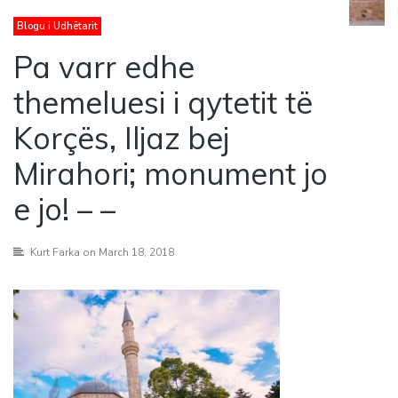
Blogu i Udhëtarit
Pa varr edhe
themeluesi i qytetit të
Korçës, Iljaz bej
Mirahori; monument jo
e jo! – –
Kurt Farka
on March 18, 2018