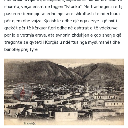
shumta, veçanërisht në lagjen “Ivlanka”. Në trashëgimin e tij
pasurore bënin pjesë edhe një sërë shkollash të ndërtuara
për djem dhe vajza. Kjo ishte edhe një nga arsyet që nxiti
grekët për të kërkuar flori edhe në eshtrat e të vdekurve,
por jo e vetmja arsye, ata synonin zhdukjen e çdo shenje që
tregonte se qyteti i Korçës u ndërtua nga myslimanët dhe
banohej prej tyre.