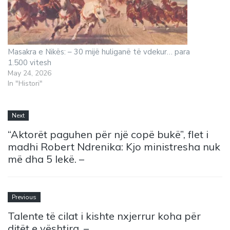
Masakra e Nikës: – 30 mijë huliganë të vdekur… para
1.500 vitesh
May 24, 2026
In "Histori"
Next
“Aktorët paguhen për një copë bukë”, flet i
madhi Robert Ndrenika: Kjo ministresha nuk
më dha 5 lekë. –
Previous
Talente të cilat i kishte nxjerrur koha për
ditët e vështira. –