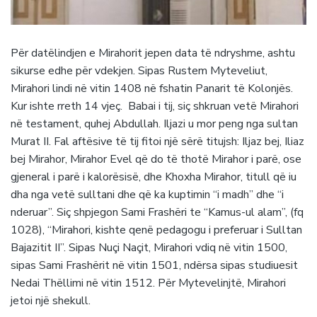
Për datëlindjen e Mirahorit jepen data të ndryshme, ashtu
sikurse edhe për vdekjen. Sipas Rustem Myteveliut,
Mirahori lindi në vitin 1408 në fshatin Panarit të Kolonjës.
Kur ishte rreth 14 vjeç. Babai i tij, siç shkruan vetë Mirahori
në testament, quhej Abdullah. Iljazi u mor peng nga sultan
Murat II. Fal aftësive të tij fitoi një sërë titujsh: Iljaz bej, Iliaz
bej Mirahor, Mirahor Evel që do të thotë Mirahor i parë, ose
gjeneral i parë i kalorësisë, dhe Khoxha Mirahor, titull që iu
dha nga vetë sulltani dhe që ka kuptimin “i madh” dhe “i
nderuar”. Siç shpjegon Sami Frashëri te “Kamus-ul alam”, (fq
1028), “Mirahori, kishte qenë pedagogu i preferuar i Sulltan
Bajazitit II”. Sipas Nuçi Naçit, Mirahori vdiq në vitin 1500,
sipas Sami Frashërit në vitin 1501, ndërsa sipas studiuesit
Nedai Thëllimi në vitin 1512. Për Mytevelinjtë, Mirahori
jetoi një shekull.