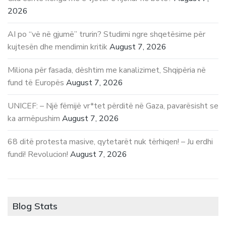
2026
AI po “vë në gjumë” trurin? Studimi ngre shqetësime për
kujtesën dhe mendimin kritik
August 7, 2026
Miliona për fasada, dështim me kanalizimet, Shqipëria në
fund të Europës
August 7, 2026
UNICEF: – Një fëmijë vr*tet përditë në Gaza, pavarësisht se
ka armëpushim
August 7, 2026
68 ditë protesta masive, qytetarët nuk tërhiqen! – Ju erdhi
fundi! Revolucion!
August 7, 2026
Blog Stats