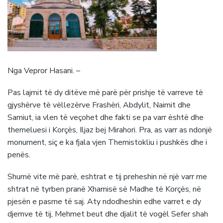
Nga Vepror Hasani. –
Pas lajmit të dy ditëve më parë për prishje të varreve të
gjyshërve të vëllezërve Frashëri, Abdylit, Naimit dhe
Samiut, ia vlen të veçohet dhe fakti se pa varr është dhe
themeluesi i Korçës, Iljaz bej Mirahori. Pra, as varr as ndonjë
monument, siç e ka fjala vjen Themistokliu i pushkës dhe i
penës.
Shumë vite më parë, eshtrat e tij preheshin në një varr me
shtrat në tyrben pranë Xhamisë së Madhe të Korçës, në
pjesën e pasme të saj. Aty ndodheshin edhe varret e dy
djemve të tij, Mehmet beut dhe djalit të vogël Sefer shah