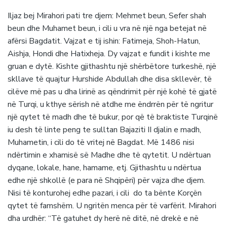
Iljaz bej Mirahori pati tre djem: Mehmet beun, Sefer shah
beun dhe Muhamet beun, i cili u vra në një nga betejat në
afërsi Bagdatit. Vajzat e tij ishin: Fatimeja, Shoh-Hatun,
Aishja, Hondi dhe Hatixheja. Dy vajzat e fundit i kishte me
gruan e dytë. Kishte gjithashtu një shërbëtore turkeshë, një
skllave të quajtur Hurshide Abdullah dhe disa skllevër, të
cilëve më pas u dha lirinë as qëndrimit për një kohë të gjatë
në Turqi, u kthye sërish në atdhe me ëndrrën për të ngritur
një qytet të madh dhe të bukur, por që të braktiste Turqinë
iu desh të linte peng te sulltan Bajaziti II djalin e madh,
Muhametin, i cili do të vritej në Bagdat. Më 1486 nisi
ndërtimin e xhamisë së Madhe dhe të qytetit. U ndërtuan
dyqane, lokale, hane, hamame, etj. Gjithashtu u ndërtua
edhe një shkollë (e para në Shqipëri) për vajza dhe djem.
Nisi të konturohej edhe pazari, i cili do ta bënte Korçën
qytet të famshëm. U ngritën menca për të varfërit. Mirahori
dha urdhër: “Të gatuhet dy herë në ditë, në drekë e në