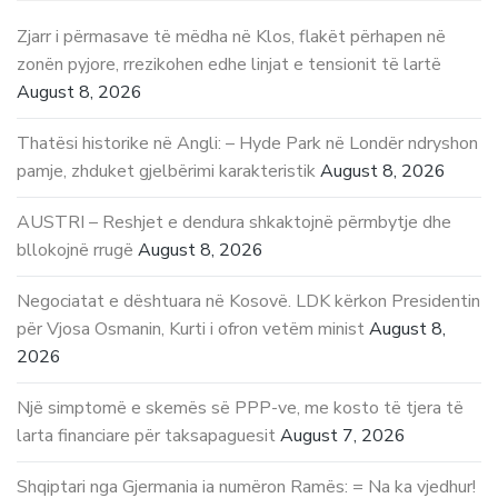
Zjarr i përmasave të mëdha në Klos, flakët përhapen në
zonën pyjore, rrezikohen edhe linjat e tensionit të lartë
August 8, 2026
Thatësi historike në Angli: – Hyde Park në Londër ndryshon
pamje, zhduket gjelbërimi karakteristik
August 8, 2026
AUSTRI – Reshjet e dendura shkaktojnë përmbytje dhe
bllokojnë rrugë
August 8, 2026
Negociatat e dështuara në Kosovë. LDK kërkon Presidentin
për Vjosa Osmanin, Kurti i ofron vetëm minist
August 8,
2026
Një simptomë e skemës së PPP-ve, me kosto të tjera të
larta financiare për taksapaguesit
August 7, 2026
Shqiptari nga Gjermania ia numëron Ramës: = Na ka vjedhur!