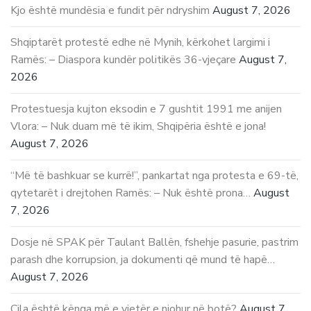
Kjo është mundësia e fundit për ndryshim
August 7, 2026
Shqiptarët protestë edhe në Mynih, kërkohet largimi i
Ramës: – Diaspora kundër politikës 36-vjeçare
August 7,
2026
Protestuesja kujton eksodin e 7 gushtit 1991 me anijen
Vlora: – Nuk duam më të ikim, Shqipëria është e jona!
August 7, 2026
“Më të bashkuar se kurrë!”, pankartat nga protesta e 69-të,
qytetarët i drejtohen Ramës: – Nuk është prona…
August
7, 2026
Dosje në SPAK për Taulant Ballën, fshehje pasurie, pastrim
parash dhe korrupsion, ja dokumenti që mund të hapë…
August 7, 2026
Cila është kënga më e vjetër e njohur në botë?
August 7,