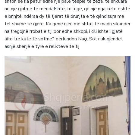
shton se ka patur edhe një palë tespie të zeza, të shkuara
në një gjalmë të mëndafshtë, tri lugë, që një nga këto është
e brinjtë, ndërsa dy të tjerat të drunjta e të qëndisura me
tel shumë të gjerë. Ka qenë njeri me shtat të madh sikundër
na tregojnë rrobat e tij, por edhe shkopi, i cili ishte i gjatë
afro tre kute të sotme”, përfundon Naçi. Sot nuk gjendet
asnjë shenjë e tyre e relikteve te tij