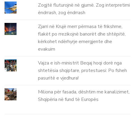
Zogjtë fluturojnë në gjumë. Zog interpretimi
ëndrrash, zog ëndrrash
Zjarri në Krujë merr përmasa të frikshme,
flakët po rrezikojnë banorët dhe shtëpitë,
kërkohet ndërhyrje emergjente dhe
evakuim
Vajza e ish-ministrit Beqaj hoqi dorë nga
shtetësia shqiptare, protestuesi: Po fsheh
pasuritë e vjedhura!
Miliona për fasada, dështim me kanalizimet,
Shqipëria në fund të Europës