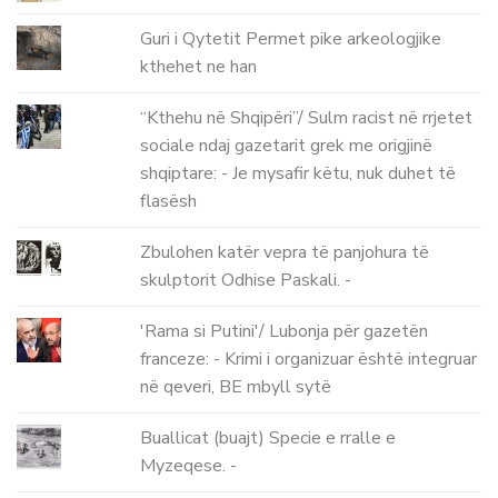
Guri i Qytetit Permet pike arkeologjike
kthehet ne han
“Kthehu në Shqipëri”/ Sulm racist në rrjetet
sociale ndaj gazetarit grek me origjinë
shqiptare: - Je mysafir këtu, nuk duhet të
flasësh
Zbulohen katër vepra të panjohura të
skulptorit Odhise Paskali. -
'Rama si Putini'/ Lubonja për gazetën
franceze: - Krimi i organizuar është integruar
në qeveri, BE mbyll sytë
Buallicat (buajt) Specie e rralle e
Myzeqese. -