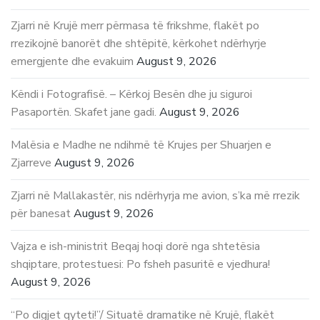
Zjarri në Krujë merr përmasa të frikshme, flakët po
rrezikojnë banorët dhe shtëpitë, kërkohet ndërhyrje
emergjente dhe evakuim
August 9, 2026
Këndi i Fotografisë. – Kërkoj Besën dhe ju siguroi
Pasaportën. Skafet jane gadi.
August 9, 2026
Malësia e Madhe ne ndihmë të Krujes per Shuarjen e
Zjarreve
August 9, 2026
Zjarri në Mallakastër, nis ndërhyrja me avion, s’ka më rrezik
për banesat
August 9, 2026
Vajza e ish-ministrit Beqaj hoqi dorë nga shtetësia
shqiptare, protestuesi: Po fsheh pasuritë e vjedhura!
August 9, 2026
“Po digjet qyteti!”/ Situatë dramatike në Krujë, flakët