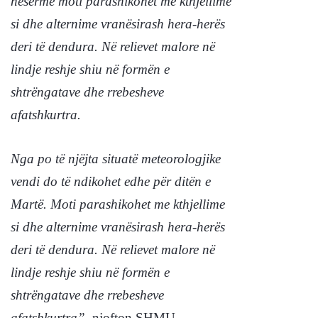
nesërme moti parashikohet me kthjellime
si dhe alternime vranësirash hera-herës
deri të dendura. Në relievet malore në
lindje reshje shiu në formën e
shtrëngatave dhe rrebesheve
afatshkurtra.
Nga po të njëjta situatë meteorologjike
vendi do të ndikohet edhe për ditën e
Martë.
Moti parashikohet me kthjellime
si dhe alternime vranësirash hera-herës
deri të dendura. Në relievet malore në
lindje reshje shiu në formën e
shtrëngatave dhe rrebesheve
afatshkurtra”
, njofton SHMU