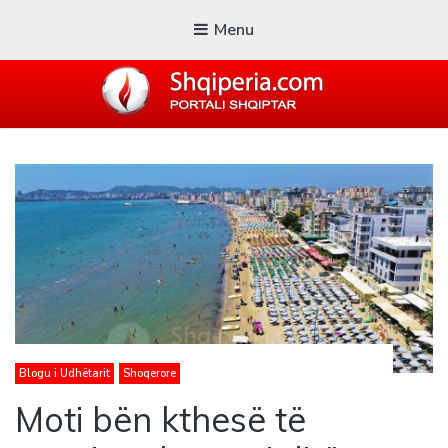
Menu
SHQIPERIA.COM
Blogu i ShqiperiaCom
Blogu i Udhëtarit
Shoqerore
Moti bën kthesë të