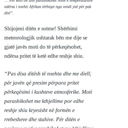
… P
ër këto tre ditë parashikohet rënie e temperaturave
ndërsa i nxehti Afrikan tërhiqet nga vendi ynë për pak
ditë”.
Shijojeni ditën e sotme! Shërbimi
meteorologjik ushtarak bën me dije se
gjatë javës moti do të përkeqësohet,
ndërsa pritet të ketë edhe reshje shiu.
“Pas disa ditësh të nxehta dhe me diell;
për javën që presim përpara pritet
përkeqësimi i kushteve atmosferike. Moti
parashikohet me kthjellime por edhe
reshje shiu kryesisht në formën e
rrebesheve dhe stuhive.
Për ditën e