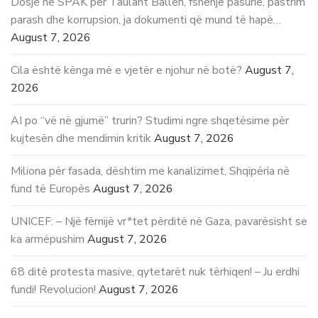
Dosje në SPAK për Taulant Ballën, fshehje pasurie, pastrim
parash dhe korrupsion, ja dokumenti që mund të hapë…
August 7, 2026
Cila është kënga më e vjetër e njohur në botë?
August 7,
2026
AI po “vë në gjumë” trurin? Studimi ngre shqetësime për
kujtesën dhe mendimin kritik
August 7, 2026
Miliona për fasada, dështim me kanalizimet, Shqipëria në
fund të Europës
August 7, 2026
UNICEF: – Një fëmijë vr*tet përditë në Gaza, pavarësisht se
ka armëpushim
August 7, 2026
68 ditë protesta masive, qytetarët nuk tërhiqen! – Ju erdhi
fundi! Revolucion!
August 7, 2026