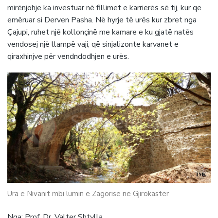
mirënjohje ka investuar në fillimet e karrierës së tij, kur qe
emëruar si Derven Pasha. Në hyrje të urës kur zbret nga
Çajupi, ruhet një kollonçinë me kamare e ku gjatë natës
vendosej një llampë vaji, që sinjalizonte karvanet e
qiraxhinjve për vendndodhjen e urës.
Ura e Nivanit mbi lumin e Zagorisë në Gjirokastër
Nga: Prof. Dr. Valter Shtylla.