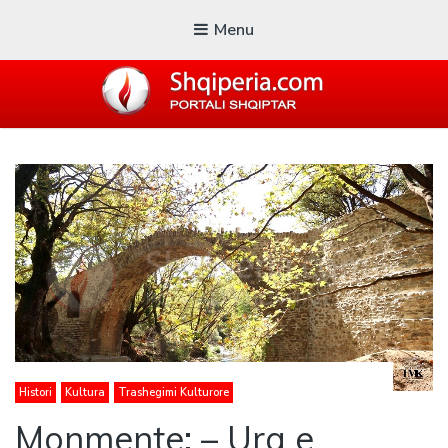
Menu
SHQIPERIA.COM
Blogu i ShqiperiaCom
Histori
Kultura
Trashegimi Kulturore
Monmente: – Ura e