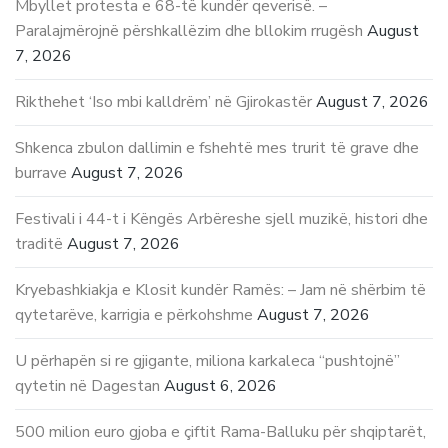
Mbyllet protesta e 68-të kundër qeverisë. –
Paralajmërojnë përshkallëzim dhe bllokim rrugësh
August
7, 2026
Rikthehet ‘Iso mbi kalldrëm’ në Gjirokastër
August 7, 2026
Shkenca zbulon dallimin e fshehtë mes trurit të grave dhe
burrave
August 7, 2026
Festivali i 44-t i Këngës Arbëreshe sjell muzikë, histori dhe
traditë
August 7, 2026
Kryebashkiakja e Klosit kundër Ramës: – Jam në shërbim të
qytetarëve, karrigia e përkohshme
August 7, 2026
U përhapën si re gjigante, miliona karkaleca “pushtojnë”
qytetin në Dagestan
August 6, 2026
500 milion euro gjoba e çiftit Rama-Balluku për shqiptarët,