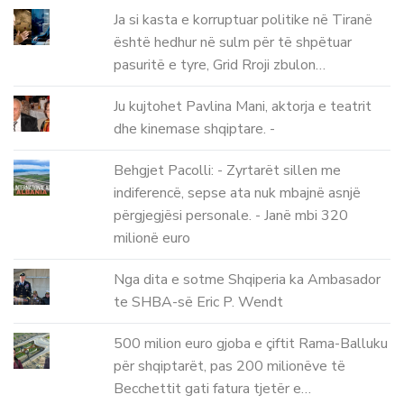
Ja si kasta e korruptuar politike në Tiranë
është hedhur në sulm për të shpëtuar
pasuritë e tyre, Grid Rroji zbulon…
Ju kujtohet Pavlina Mani, aktorja e teatrit
dhe kinemase shqiptare. -
Behgjet Pacolli: - Zyrtarët sillen me
indiferencë, sepse ata nuk mbajnë asnjë
përgjegjësi personale. - Janë mbi 320
milionë euro
Nga dita e sotme Shqiperia ka Ambasador
te SHBA-së Eric P. Wendt
500 milion euro gjoba e çiftit Rama-Balluku
për shqiptarët, pas 200 milionëve të
Becchettit gati fatura tjetër e…