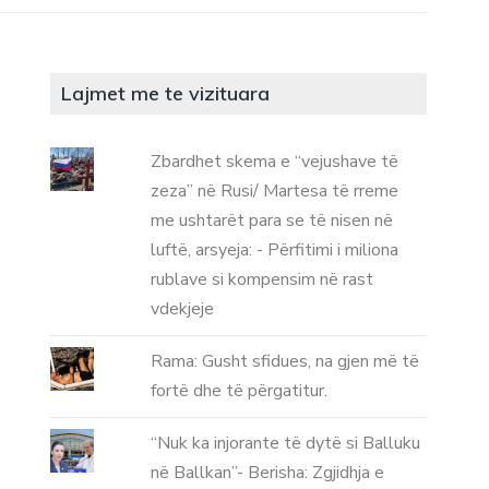
Lajmet me te vizituara
Zbardhet skema e “vejushave të
zeza” në Rusi/ Martesa të rreme
me ushtarët para se të nisen në
luftë, arsyeja: - Përfitimi i miliona
rublave si kompensim në rast
vdekjeje
Rama: Gusht sfidues, na gjen më të
fortë dhe të përgatitur.
“Nuk ka injorante të dytë si Balluku
në Ballkan”- Berisha: Zgjidhja e