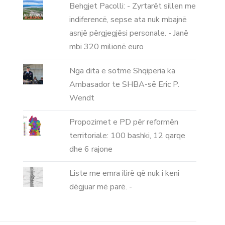
Behgjet Pacolli: - Zyrtarët sillen me
indiferencë, sepse ata nuk mbajnë
asnjë përgjegjësi personale. - Janë
mbi 320 milionë euro
Nga dita e sotme Shqiperia ka
Ambasador te SHBA-së Eric P.
Wendt
Propozimet e PD për reformën
territoriale: 100 bashki, 12 qarqe
dhe 6 rajone
Liste me emra ilirë që nuk i keni
dëgjuar më parë. -