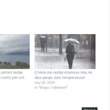
 priten reshje
E hëna me reshje intensive shiu në
 i motit për sot
disa qarqe, ulen temperaturat
July 26, 2026
In "Blogu i Udhëtarit"
Previous