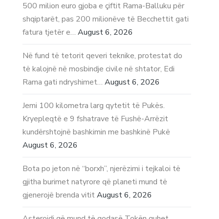
500 milion euro gjoba e çiftit Rama-Balluku për
shqiptarët, pas 200 milionëve të Becchettit gati
fatura tjetër e…
August 6, 2026
Në fund të tetorit qeveri teknike, protestat do
të kalojnë në mosbindje civile në shtator, Edi
Rama gati ndryshimet…
August 6, 2026
Jemi 100 kilometra larg qytetit të Pukës.
Kryepleqtë e 9 fshatrave të Fushë-Arrëzit
kundërshtojnë bashkimin me bashkinë Pukë
August 6, 2026
Bota po jeton në “borxh”, njerëzimi i tejkaloi të
gjitha burimet natyrore që planeti mund të
gjenerojë brenda vitit
August 6, 2026
Asteroidi që mund të godasë Tokën quhet