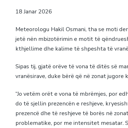
18 Janar 2026
Meteorologu Hakil Osmani, tha se moti deri
jetë nën mbizotërimin e motit të qëndruesh
kthjellime dhe kalime të shpeshta të vranë
Sipas tij, gjatë orëve të vona të ditës së m
vranësirave, duke bërë që në zonat jugore k
“Jo vetëm orët e vona të mbrëmjes, por edh
do të sjellin prezencën e reshjeve, kryesis
prezencë dhe të reshjeve të borës në zonat
problematike, por me intensitet mesatar. S