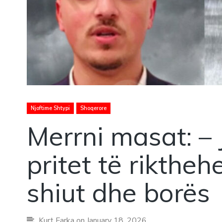
Njoftime Shtypi
Shoqerore
Merrni masat: – 
pritet të riktheh
shiut dhe borës
Kurt Farka
on January 18, 2026