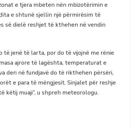
 zonat e tjera mbeten nën mbizotërimin e
ta e shtunë sjellin një përmirësim të
ës së dielë reshjet të kthehen në vendin
 të jenë të larta, por do të vijojnë me rënie
 masa ajrore të lagështa, temperaturat e
ava deri në fundjavë do të rikthehen përsëri,
orët e para të mëngjesit. Sinjalet për reshje
të këtij muaji”, u shpreh meteorologu.