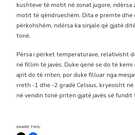
kushteve të motit në zonat jugore, ndërsa
motit të qëndrueshëm. Dita e premte dhe di
përkohshëm, ndërsa ka sinjale që gjatë dit
tonë.
Përsa i përket temperaturave, relativisht do
në fillim të javës. Duke qenë se do të kemi
ajrit do të rriten, por duke filluar nga mesj
rreth -1 dhe -2 gradë Celsius, kryesisht në 
në vendin tonë priten gjatë javës së fundit 
SHARE THIS: