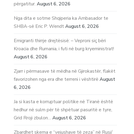
përgatitur.
August 6, 2026
Nga dita e sotme Shqiperia ka Ambasador te
SHBA-së Eric P. Wendt
August 6, 2026
Emigranti thirrje drejtësisë: – Veproni siç bëri
Kroacia dhe Rumania, i futi në burg kryeministrat!
August 6, 2026
Zjarr i përmasave të mëdha në Gjirokastër, flakët
favorizohen nga era dhe terreni i vështirë
August
6, 2026
Ja si kasta e korruptuar politike në Tiranë është
hedhur në sulm për të shpëtuar pasuritë e tyre,
Grid Rroji zbulon…
August 6, 2026
Zbardhet skema e “vejushave të zeza” në Rusi/