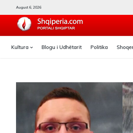
August 6, 2026
SHQIPERIA.COM
Kultura
Blogu i Udhëtarit
Politika
Shoqe
Blogu i ShqiperiaCom