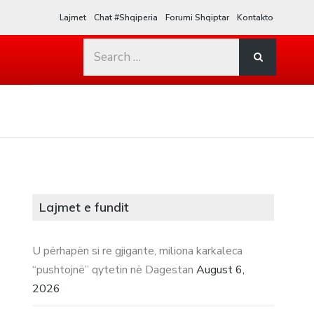
Lajmet
Chat #Shqiperia
Forumi Shqiptar
Kontakto
Search
for:
Lajmet e fundit
U përhapën si re gjigante, miliona karkaleca
“pushtojnë” qytetin në Dagestan
August 6,
2026