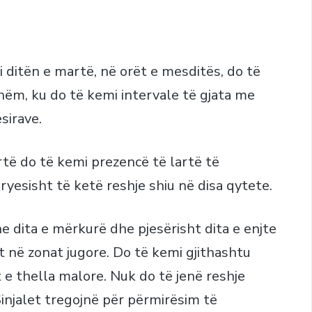
 ditën e martë, në orët e mesditës, do të
ëm, ku do të kemi intervale të gjata me
sirave.
artë do të kemi prezencë të lartë të
ryesisht të ketë reshje shiu në disa qytete.
e dita e mërkurë dhe pjesërisht dita e enjte
ht në zonat jugore. Do të kemi gjithashtu
 e thella malore. Nuk do të jenë reshje
injalet tregojnë për përmirësim të