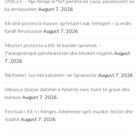
UNICEF: – Një fëmijë vr*tet përditë në Gaza, pavarësisht se
ka armëpushim
August 7, 2026
68 ditë protesta masive, qytetarët nuk tërhiqen! – Ju erdhi
fundi! Revolucion!
August 7, 2026
Mbyllet protesta e 68-të kundër qeverisë. –
Paralajmërojnë përshkallëzim dhe bllokim rrugësh
August
7, 2026
Rikthehet ‘Iso mbi kalldrëm’ në Gjirokastër
August 7, 2026
Shkenca zbulon dallimin e fshehtë mes trurit të grave dhe
burrave
August 7, 2026
Festivali i 44-t i Këngës Arbëreshe sjell muzikë, histori dhe
traditë
August 7, 2026