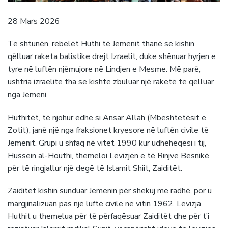
28 Mars 2026
Të shtunën, rebelët Huthi të Jemenit thanë se kishin
qëlluar raketa balistike drejt Izraelit, duke shënuar hyrjen e
tyre në luftën njëmujore në Lindjen e Mesme. Më parë,
ushtria izraelite tha se kishte zbuluar një raketë të qëlluar
nga Jemeni.
Huthitët, të njohur edhe si Ansar Allah (Mbështetësit e
Zotit), janë një nga fraksionet kryesore në luftën civile të
Jemenit. Grupi u shfaq në vitet 1990 kur udhëheqësi i tij,
Hussein al-Houthi, themeloi Lëvizjen e të Rinjve Besnikë
për të ringjallur një degë të Islamit Shiit, Zaiditët.
Zaiditët kishin sunduar Jemenin për shekuj me radhë, por u
margjinalizuan pas një lufte civile në vitin 1962. Lëvizja
Huthit u themelua për të përfaqësuar Zaiditët dhe për t’i