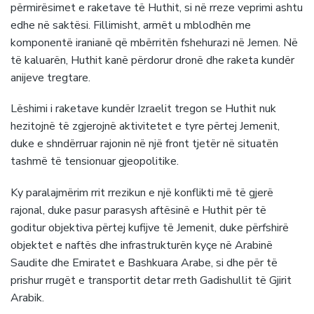
përmirësimet e raketave të Huthit, si në rreze veprimi ashtu
edhe në saktësi. Fillimisht, armët u mblodhën me
komponentë iranianë që mbërritën fshehurazi në Jemen. Në
të kaluarën, Huthit kanë përdorur dronë dhe raketa kundër
anijeve tregtare.
Lëshimi i raketave kundër Izraelit tregon se Huthit nuk
hezitojnë të zgjerojnë aktivitetet e tyre përtej Jemenit,
duke e shndërruar rajonin në një front tjetër në situatën
tashmë të tensionuar gjeopolitike.
Ky paralajmërim rrit rrezikun e një konflikti më të gjerë
rajonal, duke pasur parasysh aftësinë e Huthit për të
goditur objektiva përtej kufijve të Jemenit, duke përfshirë
objektet e naftës dhe infrastrukturën kyçe në Arabinë
Saudite dhe Emiratet e Bashkuara Arabe, si dhe për të
prishur rrugët e transportit detar rreth Gadishullit të Gjirit
Arabik.