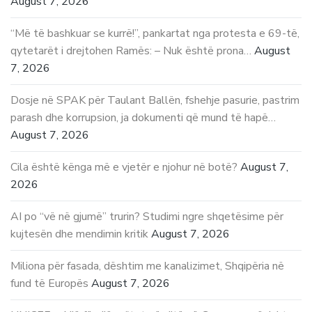
August 7, 2026
“Më të bashkuar se kurrë!”, pankartat nga protesta e 69-të,
qytetarët i drejtohen Ramës: – Nuk është prona…
August
7, 2026
Dosje në SPAK për Taulant Ballën, fshehje pasurie, pastrim
parash dhe korrupsion, ja dokumenti që mund të hapë…
August 7, 2026
Cila është kënga më e vjetër e njohur në botë?
August 7,
2026
AI po “vë në gjumë” trurin? Studimi ngre shqetësime për
kujtesën dhe mendimin kritik
August 7, 2026
Miliona për fasada, dështim me kanalizimet, Shqipëria në
fund të Europës
August 7, 2026