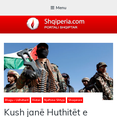
Menu
SHQIPERIA.COM
Blogu i ShqiperiaCom
Blogu i Udhëtarit
Histori
Njoftime Shtypi
Shoqerore
Kush janë Huthitët e