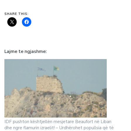
SHARE THIS:
Lajme te ngjashme
IDF pushton kështjellën mesjetare Beaufort në Liban
dhe ngre flamurin izraelit! – Urdhërohet popullsia që të