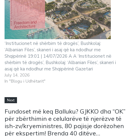
‘Institucionet në shërbim të drogës’, Bushkolaj:
‘Albanian Files’, skaneri i asaj që ka ndodhur me
Shqipërinë 19:01 | 14/07/2026 A A ‘Institucionet në
shërbim të drogës’, Bushkolaj: ‘Albanian Files’, skaneri i
asaj që ka ndodhur me Shqipërinë Gazetari
July 14, 2026
In "Blogu i Udhëtarit"
Next
Fundoset më keq Balluku? GJKKO dha “OK”
për zbërthimin e celularëve të njerëzve të
ish-zv/kryeministres, 80 pajisje dorëzohen
për ekspertim! Brenda 40 ditëve…