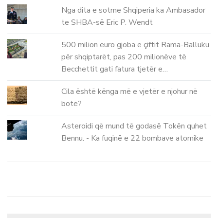
Nga dita e sotme Shqiperia ka Ambasador
te SHBA-së Eric P. Wendt
500 milion euro gjoba e çiftit Rama-Balluku
për shqiptarët, pas 200 milionëve të
Becchettit gati fatura tjetër e…
Cila është kënga më e vjetër e njohur në
botë?
Asteroidi që mund të godasë Tokën quhet
Bennu. - Ka fuqinë e 22 bombave atomike