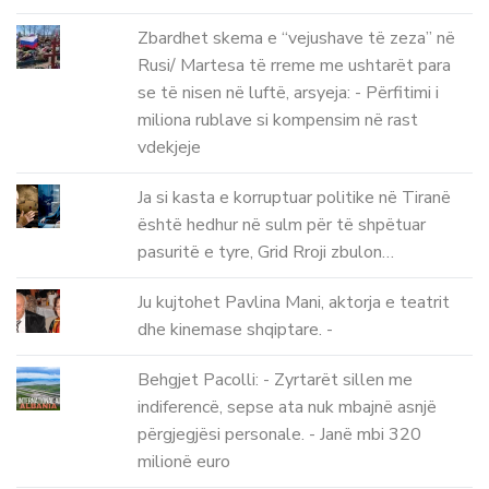
Zbardhet skema e “vejushave të zeza” në
Rusi/ Martesa të rreme me ushtarët para
se të nisen në luftë, arsyeja: - Përfitimi i
miliona rublave si kompensim në rast
vdekjeje
Ja si kasta e korruptuar politike në Tiranë
është hedhur në sulm për të shpëtuar
pasuritë e tyre, Grid Rroji zbulon…
Ju kujtohet Pavlina Mani, aktorja e teatrit
dhe kinemase shqiptare. -
Behgjet Pacolli: - Zyrtarët sillen me
indiferencë, sepse ata nuk mbajnë asnjë
përgjegjësi personale. - Janë mbi 320
milionë euro