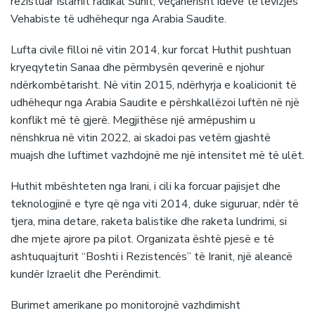
rezistuar Islamit radikal Sunit, veçanërisht ideve të lëvizjes
Vehabiste të udhëhequr nga Arabia Saudite.
Lufta civile filloi në vitin 2014, kur forcat Huthit pushtuan
kryeqytetin Sanaa dhe përmbysën qeverinë e njohur
ndërkombëtarisht. Në vitin 2015, ndërhyrja e koalicionit të
udhëhequr nga Arabia Saudite e përshkallëzoi luftën në një
konflikt më të gjerë. Megjithëse një armëpushim u
nënshkrua në vitin 2022, ai skadoi pas vetëm gjashtë
muajsh dhe luftimet vazhdojnë me një intensitet më të ulët.
Huthit mbështeten nga Irani, i cili ka forcuar pajisjet dhe
teknologjinë e tyre që nga viti 2014, duke siguruar, ndër të
tjera, mina detare, raketa balistike dhe raketa lundrimi, si
dhe mjete ajrore pa pilot. Organizata është pjesë e të
ashtuquajturit “Boshti i Rezistencës” të Iranit, një aleancë
kundër Izraelit dhe Perëndimit.
Burimet amerikane po monitorojnë vazhdimisht