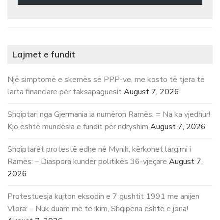
Lajmet e fundit
Një simptomë e skemës së PPP-ve, me kosto të tjera të
larta financiare për taksapaguesit
August 7, 2026
Shqiptari nga Gjermania ia numëron Ramës: = Na ka vjedhur!
Kjo është mundësia e fundit për ndryshim
August 7, 2026
Shqiptarët protestë edhe në Mynih, kërkohet largimi i
Ramës: – Diaspora kundër politikës 36-vjeçare
August 7,
2026
Protestuesja kujton eksodin e 7 gushtit 1991 me anijen
Vlora: – Nuk duam më të ikim, Shqipëria është e jona!