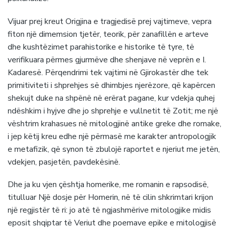
Vijuar prej kreut Origjina e tragjedisë prej vajtimeve, vepra
fiton një dimemsion tjetër, teorik, për zanafillën e arteve
dhe kushtëzimet parahistorike e historike të tyre, të
verifikuara përmes gjurmëve dhe shenjave në veprën e I.
Kadaresë. Përqendrimi tek vajtimi në Gjirokastër dhe tek
primitiviteti i shprehjes së dhimbjes njerëzore, që kapërcen
shekujt duke na shpënë në erërat pagane, kur vdekja quhej
ndëshkim i hyjve dhe jo shprehje e vullnetit të Zotit; me një
vështrim krahasues në mitologjinë antike greke dhe romake,
i jep këtij kreu edhe një përmasë me karakter antropologjik
e metafizik, që synon të zbulojë raportet e njeriut me jetën,
vdekjen, pasjetën, pavdekësinë.
Dhe ja ku vjen çështja homerike, me romanin e rapsodisë,
titulluar Një dosje për Homerin, në të cilin shkrimtari krijon
një regjistër të ri: jo atë të ngjashmërive mitologjike midis
eposit shqiptar të Veriut dhe poemave epike e mitologjisë