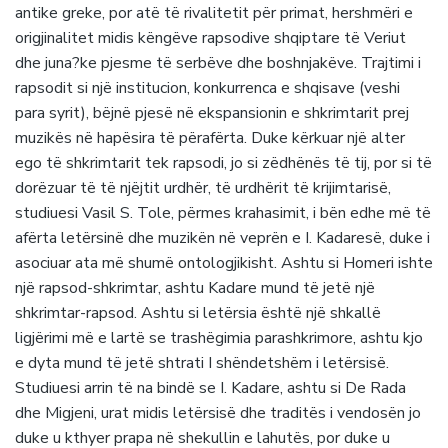
antike greke, por atë të rivalitetit për primat, hershmëri e
origjinalitet midis këngëve rapsodive shqiptare të Veriut
dhe juna?ke pjesme të serbëve dhe boshnjakëve. Trajtimi i
rapsodit si një institucion, konkurrenca e shqisave (veshi
para syrit), bëjnë pjesë në ekspansionin e shkrimtarit prej
muzikës në hapësira të përafërta. Duke kërkuar një alter
ego të shkrimtarit tek rapsodi, jo si zëdhënës të tij, por si të
dorëzuar të të njëjtit urdhër, të urdhërit të krijimtarisë,
studiuesi Vasil S. Tole, përmes krahasimit, i bën edhe më të
afërta letërsinë dhe muzikën në veprën e I. Kadaresë, duke i
asociuar ata më shumë ontologjikisht. Ashtu si Homeri ishte
një rapsod-shkrimtar, ashtu Kadare mund të jetë një
shkrimtar-rapsod. Ashtu si letërsia është një shkallë
ligjërimi më e lartë se trashëgimia parashkrimore, ashtu kjo
e dyta mund të jetë shtrati I shëndetshëm i letërsisë.
Studiuesi arrin të na bindë se I. Kadare, ashtu si De Rada
dhe Migjeni, urat midis letërsisë dhe traditës i vendosën jo
duke u kthyer prapa në shekullin e lahutës, por duke u