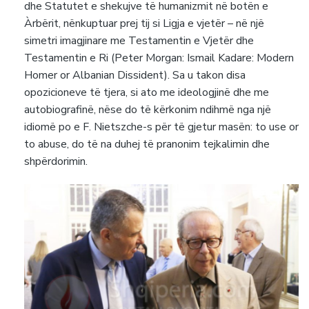
dhe Statutet e shekujve të humanizmit në botën e
Àrbërit, nënkuptuar prej tij si Ligja e vjetër – në një
simetri imagjinare me Testamentin e Vjetër dhe
Testamentin e Ri (Peter Morgan: Ismail Kadare: Modern
Homer or Albanian Dissident). Sa u takon disa
opozicioneve të tjera, si ato me ideologjinë dhe me
autobiografinë, nëse do të kërkonim ndihmë nga një
idiomë po e F. Nietszche-s për të gjetur masën: to use or
to abuse, do të na duhej të pranonim tejkalimin dhe
shpërdorimin.