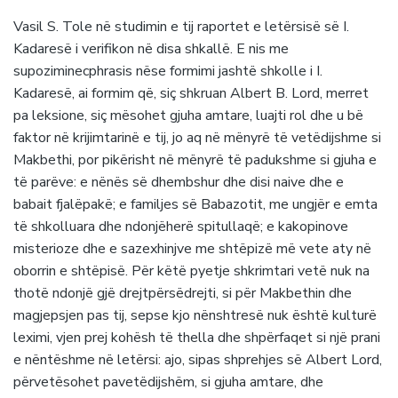
Vasil S. Tole në studimin e tij raportet e letërsisë së I.
Kadaresë i verifikon në disa shkallë. E nis me
supoziminecphrasis nëse formimi jashtë shkolle i I.
Kadaresë, ai formim që, siç shkruan Albert B. Lord, merret
pa leksione, siç mësohet gjuha amtare, luajti rol dhe u bë
faktor në krijimtarinë e tij, jo aq në mënyrë të vetëdijshme si
Makbethi, por pikërisht në mënyrë të padukshme si gjuha e
të parëve: e nënës së dhembshur dhe disi naive dhe e
babait fjalëpakë; e familjes së Babazotit, me ungjër e emta
të shkolluara dhe ndonjëherë spitullaqë; e kakopinove
misterioze dhe e sazexhinjve me shtëpizë më vete aty në
oborrin e shtëpisë. Për këtë pyetje shkrimtari vetë nuk na
thotë ndonjë gjë drejtpërsëdrejti, si për Makbethin dhe
magjepsjen pas tij, sepse kjo nënshtresë nuk është kulturë
leximi, vjen prej kohësh të thella dhe shpërfaqet si një prani
e nëntëshme në letërsi: ajo, sipas shprehjes së Albert Lord,
përvetësohet pavetëdijshëm, si gjuha amtare, dhe