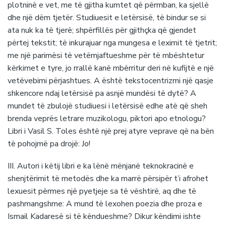
plotninë e vet, me të gjitha kumtet që përmban, ka sjellë
dhe një dëm tjetër. Studiuesit e letërsisë, të bindur se si
ata nuk ka të tjerë; shpërfillës për gjithçka që gjendet
përtej tekstit; të inkurajuar nga mungesa e leximit të tjetrit;
me një parimësi të vetëmjaftueshme për të mbështetur
kërkimet e tyre, jo rrallë kanë mbërritur deri në kufijtë e një
vetëvebimi përjashtues. A është tekstocentrizmi një qasje
shkencore ndaj letërsisë pa asnjë mundësi të dytë? A
mundet të zbulojë studiuesi i letërsisë edhe atë që sheh
brenda veprës letrare muzikologu, piktori apo etnologu?
Libri i Vasil S. Toles është një prej atyre veprave që na bën
të pohojmë pa drojë: Jo!
III. Autori i këtij libri e ka lënë mënjanë teknokracinë e
shenjtërimit të metodës dhe ka marrë përsipër t’i afrohet
lexuesit përmes një pyetjeje sa të vështirë, aq dhe të
pashmangshme: A mund të lexohen poezia dhe proza e
Ismail Kadaresë si të këndueshme? Dikur këndimi ishte