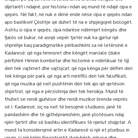
dijetarët i ndajnë, por historia i ndan aq mund të ndajë cipa e
qepës. Në fakt, ne nuk e dimë ende nëse cipa e qepës ndan
apo bashkon! Çështje që duhet të na e shpjegojnë biologët.
Ashtu si cipa e qepës, cipa ndarëse ndërmjet këngës dhe
fjalës së bukur, në asnjë vepër tjetër nuk ka gjetur një
shprehje kaq paradigmatike përbashkimi sa në letërsinë e
Kadaresë: që nga himnoret dhe këngët marciale (duke
përfshirë Himnin kombëtar dhe historinë e ndërlikuar të tij)
deri tek vajtimet dhe vajtojcat; që nga kënga për dëfrim deri
tek kënga për parà, që nga arti mirëfilli deri tek falsifikati,
që nga muzika që nxit pushtimin deri tek ajo që qetëson
shpirtrat, që nga e përzishmja deri tek heroikja. Mund të
thuhet se rendi gjuhësor dhe rendi muzikor brenda veprës
së I. Kadaresë, siç na nxit të besojmë studiuesi, janë të
pandashëm dhe të gjithëpranishëm, janë plotësues ndaj
njëri-tjetrit dhe së bashku identifikues të njeriut shqiptar. A
mund ta konsiderojmë artin e Kadaresë si një et pluribus in
unum, si një krijim figurativisht dygjuhësh, mbase dhe