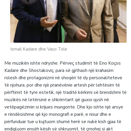
Ismail Kadare dhe Vaso Tole
Me muzikën ishte ndryshe. Përveç studimit të Eno Koços
Kadare dhe Shostakoviç, para së gjithash një krahasim
rolesh dhe protagonizmi në shoqëri të dy personaliteteve
të njohura, por dhe një pranëvënie artesh për lehtësim të
përftimit të tyre estetik, një traditë kërkimi së brendshmi të
muzikës në letërsinë e shkrimtarit që guxoi qysh në
vetëpagëzimin si krijues mungonte. Dhe kjo ishte një arsye
e rëndësishme që kjo monografi e parë, e nisur dhe e
përfunduar tue u kujtuom shumë herë se nukë kish gjaa të
endigluom ensëh kësih së shkruomit, të çmohej si akt