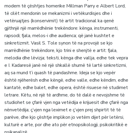
modern të çështjes homerike Millman Parry e Albert Lord,
të cilët mendonin se mekanizmi i vetëkurdisjes dhe i
vetëruajtjes (konservimit) të artit tradicional ka qenë
gjithnjë një marrëdhënie trekëndore: kënga, instrumenti,
rapsodi; fjala, melos-i dhe audienca; që janë kushtet e
sinkretizmit. Vasil S. Tole synon të na provojë se kjo
marrëdhënie trekëndore, kjo trini e shenjtë e artit: fjala,
melodia dhe lëvizja; teksti, kënga dhe vallja, edhe tek vepra
e I. Kadaresë janë në një shkallë shumë të lartë sinkretizmi,
aq sa mund t’i quash të pandashme. Ideja se kjo vepër
është njëherësh edhe këngë, edhe valle, edhe këndim, edhe
kantatë, edhe balet, edhe opera, është risuese në studimet
letrare. Këtu, në një të ardhme, do të dalë e nevojshme të
studiohet se çfarë vjen nga vetëdija e krijuesit dhe çfarë nga
nënvetëdija; ç’vjen nga leximet e ç’vjen prej shpirtit të të
parëve, dhe kjo çështje implikon jo vetëm dijet për letërsi,
kulturë e arte, por dhe ato për etnopsikologji, psikokritikë e
psikanalizë.