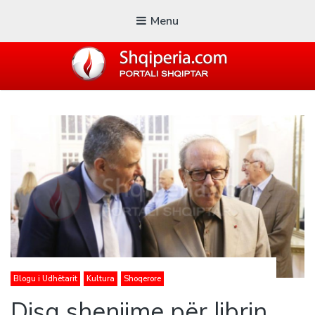
Menu
SHQIPERIA.COM
Blogu i ShqiperiaCom
Blogu i Udhëtarit
Kultura
Shoqerore
Disa shenjime për librin