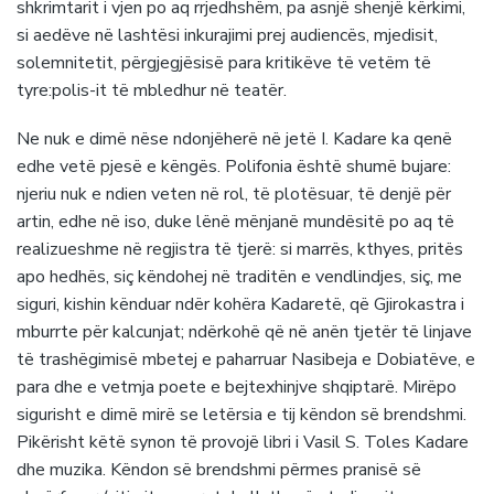
shkrimtarit i vjen po aq rrjedhshëm, pa asnjë shenjë kërkimi,
si aedëve në lashtësi inkurajimi prej audiencës, mjedisit,
solemnitetit, përgjegjësisë para kritikëve të vetëm të
tyre:polis-it të mbledhur në teatër.
Ne nuk e dimë nëse ndonjëherë në jetë I. Kadare ka qenë
edhe vetë pjesë e këngës. Polifonia është shumë bujare:
njeriu nuk e ndien veten në rol, të plotësuar, të denjë për
artin, edhe në iso, duke lënë mënjanë mundësitë po aq të
realizueshme në regjistra të tjerë: si marrës, kthyes, pritës
apo hedhës, siç këndohej në traditën e vendlindjes, siç, me
siguri, kishin kënduar ndër kohëra Kadaretë, që Gjirokastra i
mburrte për kalcunjat; ndërkohë që në anën tjetër të linjave
të trashëgimisë mbetej e paharruar Nasibeja e Dobiatëve, e
para dhe e vetmja poete e bejtexhinjve shqiptarë. Mirëpo
sigurisht e dimë mirë se letërsia e tij këndon së brendshmi.
Pikërisht këtë synon të provojë libri i Vasil S. Toles Kadare
dhe muzika. Këndon së brendshmi përmes pranisë së