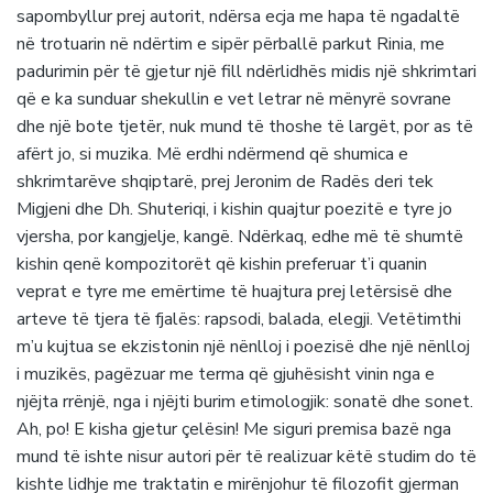
sapombyllur prej autorit, ndërsa ecja me hapa të ngadaltë
në trotuarin në ndërtim e sipër përballë parkut Rinia, me
padurimin për të gjetur një fill ndërlidhës midis një shkrimtari
që e ka sunduar shekullin e vet letrar në mënyrë sovrane
dhe një bote tjetër, nuk mund të thoshe të largët, por as të
afërt jo, si muzika. Më erdhi ndërmend që shumica e
shkrimtarëve shqiptarë, prej Jeronim de Radës deri tek
Migjeni dhe Dh. Shuteriqi, i kishin quajtur poezitë e tyre jo
vjersha, por kangjelje, kangë. Ndërkaq, edhe më të shumtë
kishin qenë kompozitorët që kishin preferuar t’i quanin
veprat e tyre me emërtime të huajtura prej letërsisë dhe
arteve të tjera të fjalës: rapsodi, balada, elegji. Vetëtimthi
m’u kujtua se ekzistonin një nënlloj i poezisë dhe një nënlloj
i muzikës, pagëzuar me terma që gjuhësisht vinin nga e
njëjta rrënjë, nga i njëjti burim etimologjik: sonatë dhe sonet.
Ah, po! E kisha gjetur çelësin! Me siguri premisa bazë nga
mund të ishte nisur autori për të realizuar këtë studim do të
kishte lidhje me traktatin e mirënjohur të filozofit gjerman