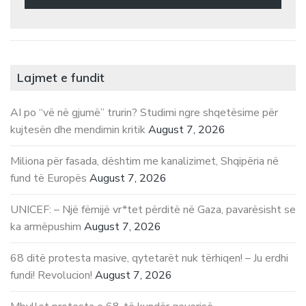
Lajmet e fundit
AI po “vë në gjumë” trurin? Studimi ngre shqetësime për
kujtesën dhe mendimin kritik
August 7, 2026
Miliona për fasada, dështim me kanalizimet, Shqipëria në
fund të Europës
August 7, 2026
UNICEF: – Një fëmijë vr*tet përditë në Gaza, pavarësisht se
ka armëpushim
August 7, 2026
68 ditë protesta masive, qytetarët nuk tërhiqen! – Ju erdhi
fundi! Revolucion!
August 7, 2026