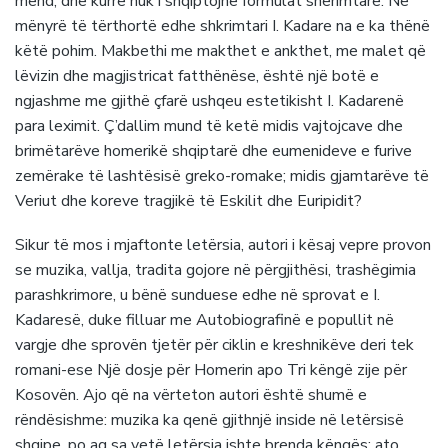
mend, dhe kurrë nuk i shqiptojnë formulat shërimtare. Në
mënyrë të tërthortë edhe shkrimtari I. Kadare na e ka thënë
këtë pohim. Makbethi me makthet e ankthet, me malet që
lëvizin dhe magjistricat fatthënëse, është një botë e
ngjashme me gjithë çfarë ushqeu estetikisht I. Kadarenë
para leximit. Ç’dallim mund të ketë midis vajtojcave dhe
brimëtarëve homerikë shqiptarë dhe eumenideve e furive
zemërake të lashtësisë greko-romake; midis gjamtarëve të
Veriut dhe koreve tragjikë të Eskilit dhe Euripidit?
Sikur të mos i mjaftonte letërsia, autori i kësaj vepre provon
se muzika, vallja, tradita gojore në përgjithësi, trashëgimia
parashkrimore, u bënë sunduese edhe në sprovat e I.
Kadaresë, duke filluar me Autobiografinë e popullit në
vargje dhe sprovën tjetër për ciklin e kreshnikëve deri tek
romani-ese Një dosje për Homerin apo Tri këngë zije për
Kosovën. Ajo që na vërteton autori është shumë e
rëndësishme: muzika ka qenë gjithnjë inside në letërsisë
shqipe, po aq sa vetë letërsia ishte brenda këngës: ato