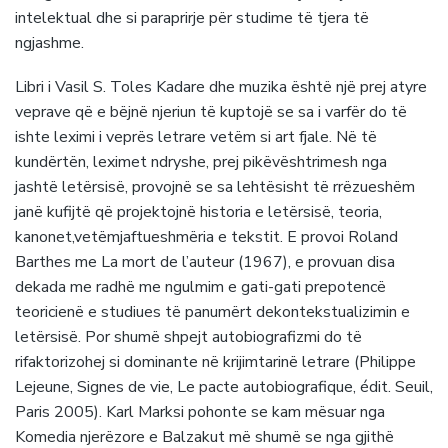
intelektual dhe si paraprirje për studime të tjera të
ngjashme.
Libri i Vasil S. Toles Kadare dhe muzika është një prej atyre
veprave që e bëjnë njeriun të kuptojë se sa i varfër do të
ishte leximi i veprës letrare vetëm si art fjale. Në të
kundërtën, leximet ndryshe, prej pikëvështrimesh nga
jashtë letërsisë, provojnë se sa lehtësisht të rrëzueshëm
janë kufijtë që projektojnë historia e letërsisë, teoria,
kanonet,vetëmjaftueshmëria e tekstit. E provoi Roland
Barthes me La mort de l’auteur (1967), e provuan disa
dekada me radhë me ngulmim e gati-gati prepotencë
teoricienë e studiues të panumërt dekontekstualizimin e
letërsisë. Por shumë shpejt autobiografizmi do të
rifaktorizohej si dominante në krijimtarinë letrare (Philippe
Lejeune, Signes de vie, Le pacte autobiografique, édit. Seuil,
Paris 2005). Karl Marksi pohonte se kam mësuar nga
Komedia njerëzore e Balzakut më shumë se nga gjithë