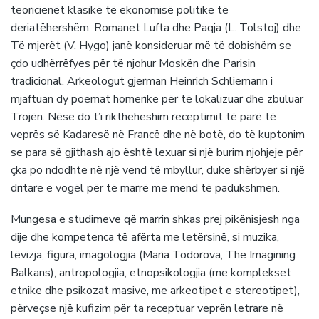
teoricienët klasikë të ekonomisë politike të
deriatëhershëm. Romanet Lufta dhe Paqja (L. Tolstoj) dhe
Të mjerët (V. Hygo) janë konsideruar më të dobishëm se
çdo udhërrëfyes për të njohur Moskën dhe Parisin
tradicional. Arkeologut gjerman Heinrich Schliemann i
mjaftuan dy poemat homerike për të lokalizuar dhe zbuluar
Trojën. Nëse do t’i riktheheshim receptimit të parë të
veprës së Kadaresë në Francë dhe në botë, do të kuptonim
se para së gjithash ajo është lexuar si një burim njohjeje për
çka po ndodhte në një vend të mbyllur, duke shërbyer si një
dritare e vogël për të marrë me mend të padukshmen.
Mungesa e studimeve që marrin shkas prej pikënisjesh nga
dije dhe kompetenca të afërta me letërsinë, si muzika,
lëvizja, figura, imagologjia (Maria Todorova, The Imagining
Balkans), antropologjia, etnopsikologjia (me komplekset
etnike dhe psikozat masive, me arkeotipet e stereotipet),
përveçse një kufizim për ta receptuar veprën letrare në