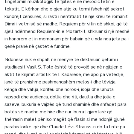
tingëllimin muzikologjik të fjalës e në melodicitetin e
tekstit. E kërkon dhe e gjen atje ku termi fsheh një sekret
kundrejt censurës, si rasti i nëntitullit të një kreu të romanit
Dimri i vetmisë së madhe: Requiem për vitin që shkoi, që të
sjell ndërmend Requiem-in e Mozart-it, shkruar si një meshë
in honorem et in memoriam për babain që u nda nga jeta pa i
qenë pranë në çastet e fundme.
Ndonëse nuk e shpall në mënyrë të deklaruar, qëllimi i
studiuesit Vasil S. Tole është të provojë se në ngjizjen e
aktit të krijimit artistik të I. Kadaresë, me apo pa vetëdije,
janë të pranishme pashmangshëm melos-i dhe lëvizja,
kënga dhe vallja, korifeu dhe horos-i, isoja dhe lahuta,
rapsodi dhe audienca, dollia dhe riti, daullja dhe jolia e
sazeve, bukuria e vajzës që tund shaminë dhe shfaqet para
botës së madhe me hire dhe nur, burrat gjamtarë që
thërrasin malet për iso,magët që flasin si me ndonjë gjuhë
parahistorike, që dhe Claude Lévi-Strauss-n do ta linte pa