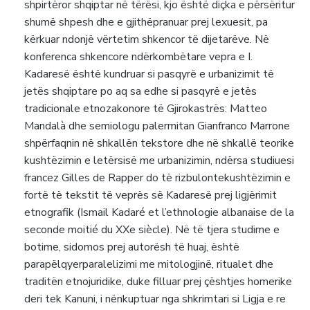
shpirtëror shqiptar në tërësi, kjo është diçka e përsëritur
shumë shpesh dhe e gjithëpranuar prej lexuesit, pa
kërkuar ndonjë vërtetim shkencor të dijetarëve. Në
konferenca shkencore ndërkombëtare vepra e I.
Kadaresë është kundruar si pasqyrë e urbanizimit të
jetës shqiptare po aq sa edhe si pasqyrë e jetës
tradicionale etnozakonore të Gjirokastrës: Matteo
Mandalà dhe semiologu palermitan Gianfranco Marrone
shpërfaqnin në shkallën tekstore dhe në shkallë teorike
kushtëzimin e letërsisë me urbanizimin, ndërsa studiuesi
francez Gilles de Rapper do të rizbulontekushtëzimin e
fortë të tekstit të veprës së Kadaresë prej ligjërimit
etnografik (Ismail Kadaré et l’ethnologie albanaise de la
seconde moitié du XXe siècle). Në të tjera studime e
botime, sidomos prej autorësh të huaj, është
parapëlqyerparalelizimi me mitologjinë, ritualet dhe
traditën etnojuridike, duke filluar prej çështjes homerike
deri tek Kanuni, i nënkuptuar nga shkrimtari si Ligja e re