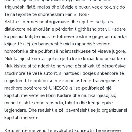
trigjuhësh: fjalë, melos dhe lëvizje e bukur, veç e tok, siç do
të na lejonte të shpreheshim Fan S. Noli?
Ashtu si përmes neologjizmave dhe ngritjes së fjalës
dialektore në shkallën e përdorimit gjithëshqiptar, I. Kadare
ka prishur kufijtë midis të folmeve toske e gege, ashtu ai ka
krijuar të njëjtën baraspeshë midis rapsodisë veriore
homofonike dhe polifonisë ndërbashkuese të viseve jugore.
Nuk ka një shkrimtar tjetër që ta ketë krijuar kaq bukur këtë.
Nuk kishte si të ndodhte ndryshe: për shkak të përparësive
studimore të vetë autorit, si hartues i dosjes shkencore të
regjistrimit të polifonisë me iso në listën e trashëgimisë
madhore botërore të UNESCO-s, iso-polifoniazë një
kapitull më vete në librin Kadare dhe muzika, njësoj siç
mund të ishte edhe rapsodia, lahuta dhe kënga epike
legjendare. Dhe realisht e zë, pavarësisht se jo organizuar si
kapitull më vete.
Këtu është me vend të evokohet koncepti i teoricienëve