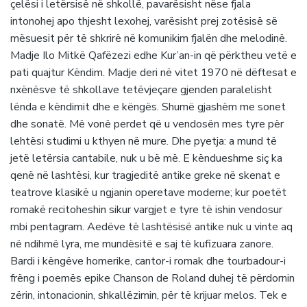
çelësi i letërsisë në shkollë, pavarësisht nëse fjala
intonohej apo thjesht lexohej, varësisht prej zotësisë së
mësuesit për të shkrirë në komunikim fjalën dhe melodinë.
Madje Ilo Mitkë Qafëzezi edhe Kur’an-in që përktheu vetë e
pati quajtur Këndim. Madje deri në vitet 1970 në dëftesat e
nxënësve të shkollave tetëvjeçare gjenden paralelisht
lënda e këndimit dhe e këngës. Shumë gjashëm me sonet
dhe sonatë. Më vonë perdet që u vendosën mes tyre për
lehtësi studimi u kthyen në mure. Dhe pyetja: a mund të
jetë letërsia cantabile, nuk u bë më. E këndueshme siç ka
qenë në lashtësi, kur tragjeditë antike greke në skenat e
teatrove klasikë u ngjanin operetave moderne; kur poetët
romakë recitoheshin sikur vargjet e tyre të ishin vendosur
mbi pentagram. Aedëve të lashtësisë antike nuk u vinte aq
në ndihmë lyra, me mundësitë e saj të kufizuara zanore.
Bardi i këngëve homerike, cantor-i romak dhe tourbadour-i
frëng i poemës epike Chanson de Roland duhej të përdornin
zërin, intonacionin, shkallëzimin, për të krijuar melos. Tek e