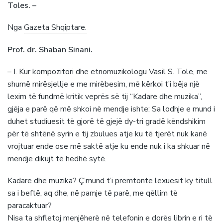
Toles. –
Nga
Gazeta Shqiptare.
Prof. dr. Shaban Sinani.
– I. Kur kompozitori dhe etnomuzikologu Vasil S. Tole, me
shumë mirësjellje e me mirëbesim, më kërkoi t’i bëja një
lexim të fundmë kritik veprës së tij “Kadare dhe muzika”,
gjëja e parë që më shkoi në mendje ishte: Sa lodhje e mund i
duhet studiuesit të gjorë të gjejë dy-tri gradë këndshikim
për të shtënë syrin e tij zbulues atje ku të tjerët nuk kanë
vrojtuar ende ose më saktë atje ku ende nuk i ka shkuar në
mendje dikujt të hedhë sytë.
Kadare dhe muzika? Ç’mund t’i premtonte lexuesit ky titull
sa i beftë, aq dhe, në pamje të parë, me qëllim të
paracaktuar?
Nisa ta shfletoj menjëherë në telefonin e dorës librin e ri të