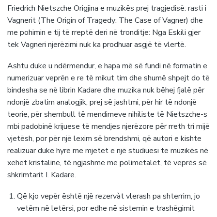
Friedrich Nietszche Origjina e muzikës prej tragjedisë: rasti i
Vagnerit (The Origin of Tragedy: The Case of Vagner) dhe
me pohimin e tij të rreptë deri në tronditje: Nga Eskili gjer
tek Vagneri njerëzimi nuk ka prodhuar asgjë të vlertë.
Ashtu duke u ndërmendur, e hapa më së fundi në formatin e
numerizuar veprën e re të mikut tim dhe shumë shpejt do të
bindesha se në librin Kadare dhe muzika nuk bëhej fjalë për
ndonjë zbatim analogjik, prej së jashtmi, për hir të ndonjë
teorie, për shembull të mendimeve nihiliste të Nietszche-s
mbi padobinë krijuese të mendjes njerëzore për rreth tri mijë
vjetësh, por për një lexim së brendshmi, që autori e kishte
realizuar duke hyrë me mjetet e një studiuesi të muzikës në
xehet kristaline, të ngjashme me polimetalet, të veprës së
shkrimtarit I. Kadare.
Që kjo vepër është një rezervàt vlerash pa shterrim, jo
vetëm në letërsi, por edhe në sistemin e trashëgimit