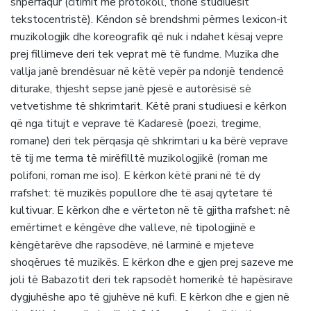
shpërfaqur (citimit me protokoll, thonë studiuesit
tekstocentristë). Këndon së brendshmi përmes lexicon-it
muzikologjik dhe koreografik që nuk i ndahet kësaj vepre
prej fillimeve deri tek veprat më të fundme. Muzika dhe
vallja janë brendësuar në këtë vepër pa ndonjë tendencë
diturake, thjesht sepse janë pjesë e autorësisë së
vetvetishme të shkrimtarit. Këtë prani studiuesi e kërkon
që nga titujt e veprave të Kadaresë (poezi, tregime,
romane) deri tek përqasja që shkrimtari u ka bërë veprave
të tij me terma të mirëfilltë muzikologjikë (roman me
polifoni, roman me iso). E kërkon këtë prani në të dy
rrafshet: të muzikës popullore dhe të asaj qytetare të
kultivuar. E kërkon dhe e vërteton në të gjitha rrafshet: në
emërtimet e këngëve dhe valleve, në tipologjinë e
këngëtarëve dhe rapsodëve, në larminë e mjeteve
shoqërues të muzikës. E kërkon dhe e gjen prej sazeve me
joli të Babazotit deri tek rapsodët homerikë të hapësirave
dygjuhëshe apo të gjuhëve në kufi. E kërkon dhe e gjen në