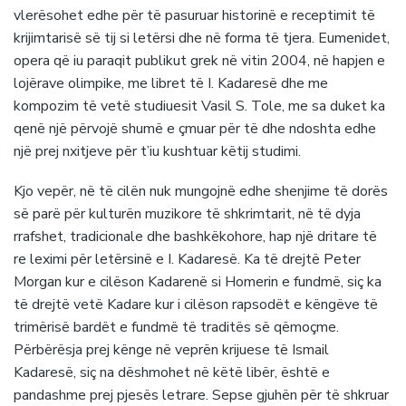
vlerësohet edhe për të pasuruar historinë e receptimit të
krijimtarisë së tij si letërsi dhe në forma të tjera. Eumenidet,
opera që iu paraqit publikut grek në vitin 2004, në hapjen e
lojërave olimpike, me libret të I. Kadaresë dhe me
kompozim të vetë studiuesit Vasil S. Tole, me sa duket ka
qenë një përvojë shumë e çmuar për të dhe ndoshta edhe
një prej nxitjeve për t’iu kushtuar këtij studimi.
Kjo vepër, në të cilën nuk mungojnë edhe shenjime të dorës
së parë për kulturën muzikore të shkrimtarit, në të dyja
rrafshet, tradicionale dhe bashkëkohore, hap një dritare të
re leximi për letërsinë e I. Kadaresë. Ka të drejtë Peter
Morgan kur e cilëson Kadarenë si Homerin e fundmë, siç ka
të drejtë vetë Kadare kur i cilëson rapsodët e këngëve të
trimërisë bardët e fundmë të traditës së qëmoçme.
Përbërësja prej kënge në veprën krijuese të Ismail
Kadaresë, siç na dëshmohet në këtë libër, është e
pandashme prej pjesës letrare. Sepse gjuhën për të shkruar