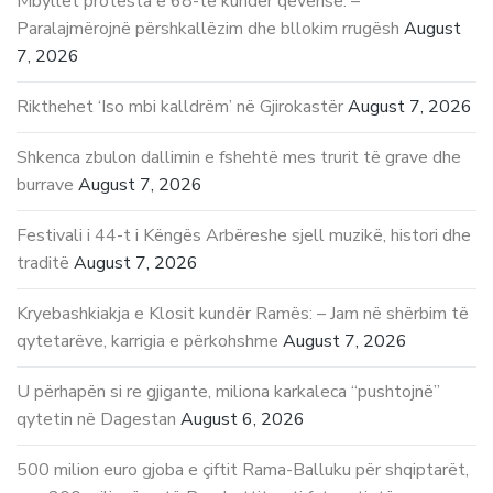
Mbyllet protesta e 68-të kundër qeverisë. –
Paralajmërojnë përshkallëzim dhe bllokim rrugësh
August
7, 2026
Rikthehet ‘Iso mbi kalldrëm’ në Gjirokastër
August 7, 2026
Shkenca zbulon dallimin e fshehtë mes trurit të grave dhe
burrave
August 7, 2026
Festivali i 44-t i Këngës Arbëreshe sjell muzikë, histori dhe
traditë
August 7, 2026
Kryebashkiakja e Klosit kundër Ramës: – Jam në shërbim të
qytetarëve, karrigia e përkohshme
August 7, 2026
U përhapën si re gjigante, miliona karkaleca “pushtojnë”
qytetin në Dagestan
August 6, 2026
500 milion euro gjoba e çiftit Rama-Balluku për shqiptarët,