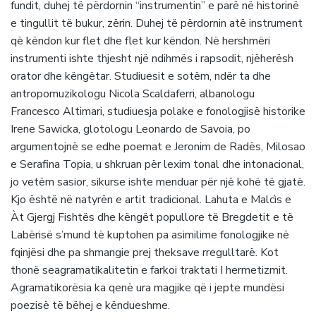
fundit, duhej të përdornin “instrumentin” e parë në historinë
e tingullit të bukur, zërin. Duhej të përdornin atë instrument
që këndon kur flet dhe flet kur këndon. Në hershmëri
instrumenti ishte thjesht një ndihmës i rapsodit, njëherësh
orator dhe këngëtar. Studiuesit e sotëm, ndër ta dhe
antropomuzikologu Nicola Scaldaferri, albanologu
Francesco Altimari, studiuesja polake e fonologjisë historike
Irene Sawicka, glotologu Leonardo de Savoia, po
argumentojnë se edhe poemat e Jeronim de Radës, Milosao
e Serafina Topia, u shkruan për lexim tonal dhe intonacional,
jo vetëm sasior, sikurse ishte menduar për një kohë të gjatë.
Kjo është në natyrën e artit tradicional. Lahuta e Malcìs e
Àt Gjergj Fishtës dhe këngët popullore të Bregdetit e të
Labërisë s’mund të kuptohen pa asimilime fonologjike në
fqinjësi dhe pa shmangie prej theksave rregulltarë. Kot
thonë seagramatikalitetin e farkoi traktati I hermetizmit.
Agramatikorësia ka qenë ura magjike që i jepte mundësi
poezisë të bëhej e këndueshme.