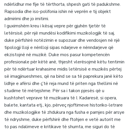
ndërlidhur me fije të tërthorta, shpesh gati të padukshme.
Rapsodia dhe iso-polifonia ishin në veprën e tij objekt
admirimi dhe jo imitimi.
I guximshëm kreu i kësaj vepre për gjuhën tjetër të
letërsisë, për një mundësi kodifikimi muzikologjik të saj,
duke përfshirë notëzimin e supozuar dhe vendosjen në një
tipologji lloji e nënlloji sipas ndarjeve e nënndarjeve që
ekzistojnë në muzikë. Duke mos pasur kompetencën
profesionale për këtë anë, thjesht vlerësojmë këtu tentimin
për të ndërtuar krahasime midis letërsisë e muzikës përtej
së imagjinueshmes, që na bind se sa të paprekura janë këto
lidhje e afërsi dhe ç’të reja mund të priten nga thellimi në
studime të mëtejshme. Për sa i takon pjesës që u
kushtohet veprave të muzikuara të I. Kadaresë, si opera,
balete, kantata etj., kjo, përveç njoftimeve historiko-letrare
dhe muzikologjike të zhdukura nga fusha e pamjes për arsye
të ndryshme, duke përfshirë dhe ftohjen e vetë autorit me
to pas ndalimeve e kritikave të shumta, me siguri do të