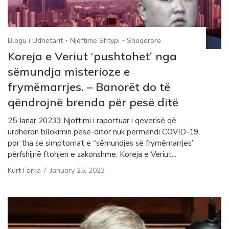
Blogu i Udhëtarit
Njoftime Shtypi
Shoqerore
Koreja e Veriut ‘pushtohet’ nga
sëmundja misterioze e
frymëmarrjes. – Banorët do të
qëndrojnë brenda për pesë ditë
25 Janar 20233 Njoftimi i raportuar i qeverisë që
urdhëron bllokimin pesë-ditor nuk përmendi COVID-19,
por tha se simptomat e “sëmundjes së frymëmarrjes”
përfshijnë ftohjen e zakonshme. Koreja e Veriut...
Kurt Farka
/
January 25, 2023