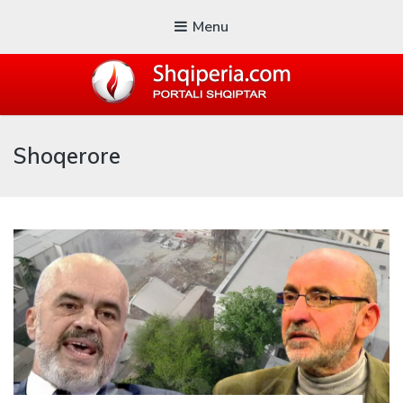
Menu
SHQIPERIA.COM
Shoqerore
Blogu i ShqiperiaCom