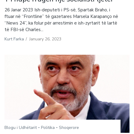
26 Janar 2023 Ish-deputeti i PS-së, Spartak Braho, i
ftuar në “Frontline” të gazetares Marsela Karapanço në
“News 24”, ka folur për arrestimin e ish-zyrtarit të lartë
të FBI-së Charles...
Kurt Farka
/
January 26, 2023
Blogu i Udhëtarit
Politika
Shoqerore