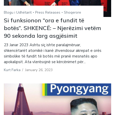
Blogu i Udhëtarit
Press Releases
Shoqerore
Si funksionon “ora e fundit të
botës”. SHKENCË: – Njerëzimi vetëm
90 sekonda larg asgjësimit
23 Janar 2023 Ashtu siç ishte paralajmëruar,
shkencëtarët atomikë i kanë zhvendosur akrepat e orës
simbolike të fundit të botës më pranë mesnatës apo
apokalipsit. Ata vlerësojnë se kërcënimet për...
Kurt Farka
/
January 26, 2023