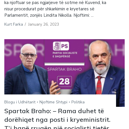
ka njoftuar se pas ngjarjeve të sotme në Kuvend, ka
nisur procedurat për shkarkimin e kryetares së
Parlamentit, zonjës Lindita Nikolla. Njoftimi: ...
Kurt Farka
/
January 26, 2023
Blogu i Udhëtarit
Njoftime Shtypi
Politika
Spartak Braho: – Rama duhet të
dorëhiqet nga posti i kryeministrit.
T’i hapë rrugën një socialisti tjetër