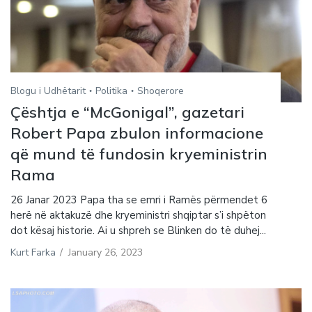
Blogu i Udhëtarit
Politika
Shoqerore
Çështja e “McGonigal”, gazetari
Robert Papa zbulon informacione
që mund të fundosin kryeministrin
Rama
26 Janar 2023 Papa tha se emri i Ramës përmendet 6
herë në aktakuzë dhe kryeministri shqiptar s’i shpëton
dot kësaj historie. Ai u shpreh se Blinken do të duhej...
Kurt Farka
/
January 26, 2023