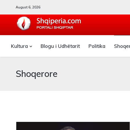
August 6, 2026
SHQIPERIA.COM
Kultura
Blogu i Udhëtarit
Politika
Shoqe
Blogu i ShqiperiaCom
Shoqerore