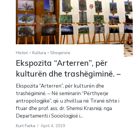
Histori
Kultura
Shoqerore
Ekspozita “Arterren”, për
kulturën dhe trashëgiminë. –
Ekspozita “Arterren”, për kulturën dhe
trashëgiminë. – Në seminarin “Përthyerje
antropologjike”, që u zhvillua në Tiranë ishte i
ftuar dhe prof. ass. dr. Shemsi Krasniqi, nga
Departamenti i Sociologjisë i...
Kurt Farka
/
April 4, 2019