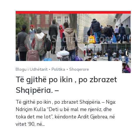
Blogu i Udhëtarit
Politika
Shoqerore
Të gjithë po ikin , po zbrazet
Shqipëria. –
Të gjithë po ikin , po zbrazet Shqipëria. – Nga:
Ndriçim Kulla “Deti u bë mal me njerëz, dhe
toka det me lot”, këndonte Ardit Gjebrea, në
vitet ‘90, në...