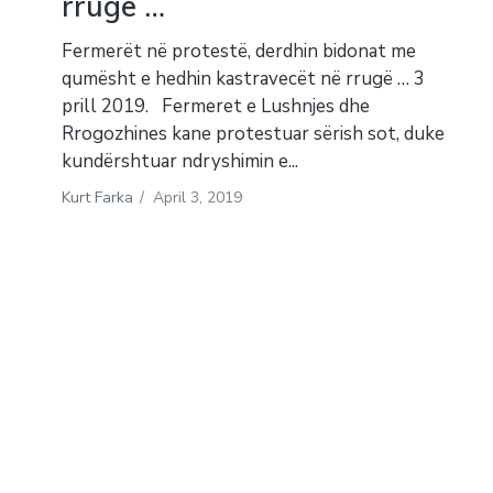
rrugë …
Fermerët në protestë, derdhin bidonat me
qumësht e hedhin kastravecët në rrugë … 3
prill 2019. Fermeret e Lushnjes dhe
Rrogozhines kane protestuar sërish sot, duke
kundërshtuar ndryshimin e...
Kurt Farka
/
April 3, 2019