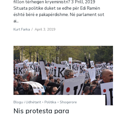
fillon tërheqjen kryeministri? 3 Prill, 2019
Situata politike duket se edhe për Edi Ramën
është bërë e pakapërdishme. Në parlament sot
ai...
Kurt Farka
/
April 3, 2019
Blogu i Udhëtarit
Politika
Shoqerore
Nis protesta para