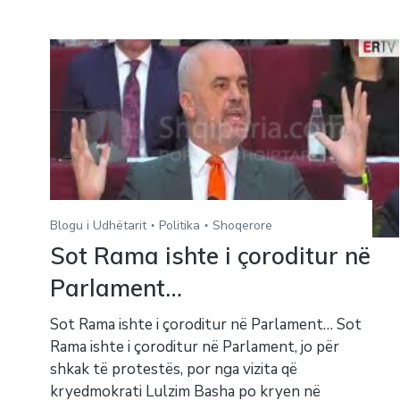
Blogu i Udhëtarit
Politika
Shoqerore
Sot Rama ishte i çoroditur në
Parlament…
Sot Rama ishte i çoroditur në Parlament… Sot
Rama ishte i çoroditur në Parlament, jo për
shkak të protestës, por nga vizita që
kryedmokrati Lulzim Basha po kryen në