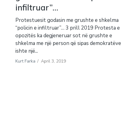
infiltruar”…
Protestuesit godasin me grushte e shkelma
“policin e infiltruar”… 3 prill 2019 Protesta e
opozitës ka degjeneruar sot në grushte e
shkelma me një person që sipas demokratëve
ishte një...
Kurt Farka
/
April 3, 2019