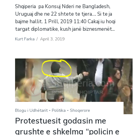
Shqiperia pa Konsuj Nderi ne Bangladesh,
Uruguaj dhe ne 22 shtete te tjera…. Si te ja
bajme hallit. 1 Prill, 2019 11:40 Cakaj iu hoqi
targat diplomatike, kush janë biznesmenët...
Kurt Farka
/
April 3, 2019
Blogu i Udhëtarit
Politika
Shoqerore
Protestuesit godasin me
grushte e shkelma “policin e