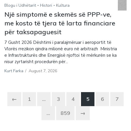
Blogu i Udhëtarit
Histori
Kultura
Një simptomë e skemës së PPP-ve,
me kosto të tjera të larta financiare
për taksapaguesit
7 Gusht 2026 Dështimi i paralajmëruar i aeroportit të
Vlorës rrezikon qindra milionë euro në arbitrazh Ministria
e Infrastrukturës dhe Energjisë njoftoi të mërkurën se ka
nisur zyrtarisht procedurën për...
Kurt Farka
/
August 7, 2026
←
1
…
3
4
5
6
7
…
859
→