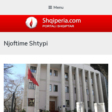
Menu
SHQIPERIA.COM
Njoftime Shtypi
Blogu i ShqiperiaCom