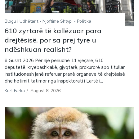
Blogu i Udhëtarit
Njoftime Shtypi
Politika
610 zyrtarë të kallëzuar para
drejtësisë, por sa prej tyre u
ndëshkuan realisht?
8 Gusht 2026 Për një periudhë 11 vjeçare, 610
deputetë, kryebashkiakë, gjyqtarë, prokurorë apo titullar
institucionesh janë referuar pranë organeve të drejtësisë
dhe hetimit tatimor nga Inspektorati i Lartë i...
Kurt Farka
/
August 8, 2026