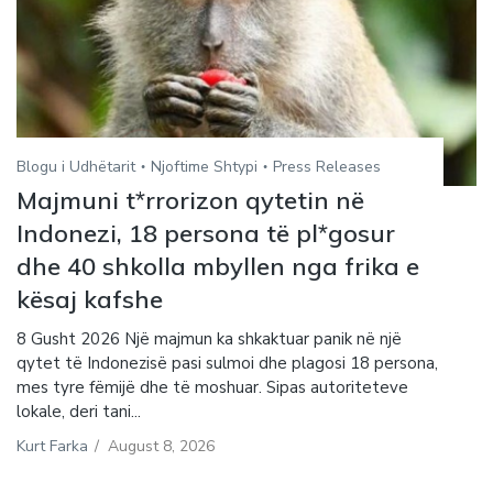
Blogu i Udhëtarit
Njoftime Shtypi
Press Releases
Majmuni t*rrorizon qytetin në
Indonezi, 18 persona të pl*gosur
dhe 40 shkolla mbyllen nga frika e
kësaj kafshe
8 Gusht 2026 Një majmun ka shkaktuar panik në një
qytet të Indonezisë pasi sulmoi dhe plagosi 18 persona,
mes tyre fëmijë dhe të moshuar. Sipas autoriteteve
lokale, deri tani...
Kurt Farka
/
August 8, 2026