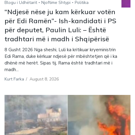
Blogu i Udhëtarit
Njoftime Shtypi
Politika
“Ndjesë nëse ju kam kërkuar votën
për Edi Ramën”- Ish-kandidati i PS
për deputet, Paulin Luli: – Është
tradhtari më i madh i Shqipërisë
8 Gusht 2026 Nga sheshi, Luli ka kritikuar kryeministrin
Edi Rama, duke kërkuar ndjesë për mbështetjen që i ka
dhënë më herët. Sipas tij, Rama është tradhtari më i
madh...
Kurt Farka
/
August 8, 2026