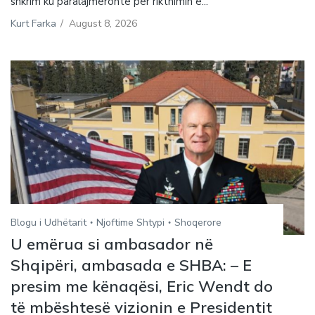
shkrim ku paralajmëronte për rikthimin e...
Kurt Farka
/
August 8, 2026
Blogu i Udhëtarit
Njoftime Shtypi
Shoqerore
U emërua si ambasador në
Shqipëri, ambasada e SHBA: – E
presim me kënaqësi, Eric Wendt do
të mbështesë vizionin e Presidentit