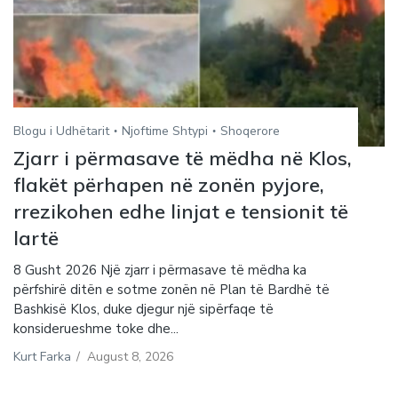
Blogu i Udhëtarit
Njoftime Shtypi
Shoqerore
Zjarr i përmasave të mëdha në Klos,
flakët përhapen në zonën pyjore,
rrezikohen edhe linjat e tensionit të
lartë
8 Gusht 2026 Një zjarr i përmasave të mëdha ka
përfshirë ditën e sotme zonën në Plan të Bardhë të
Bashkisë Klos, duke djegur një sipërfaqe të
konsiderueshme toke dhe...
Kurt Farka
/
August 8, 2026