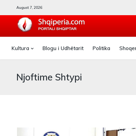
August 7, 2026
SHQIPERIA.COM
Kultura
Blogu i Udhëtarit
Politika
Shoqe
Blogu i ShqiperiaCom
Njoftime Shtypi