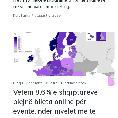
rreth 19 milionë kilogramë, 34% më shumë se
një vit më parë. Importet nga...
Kurt Farka
/
August 5, 2026
Blogu i Udhëtarit
Kultura
Njoftime Shtypi
Vetëm 8.6% e shqiptarëve
blejnë bileta online për
evente, ndër nivelet më të