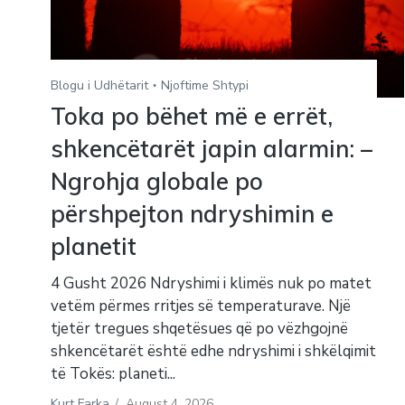
Blogu i Udhëtarit
Njoftime Shtypi
Toka po bëhet më e errët,
shkencëtarët japin alarmin: –
Ngrohja globale po
përshpejton ndryshimin e
planetit
4 Gusht 2026 Ndryshimi i klimës nuk po matet
vetëm përmes rritjes së temperaturave. Një
tjetër tregues shqetësues që po vëzhgojnë
shkencëtarët është edhe ndryshimi i shkëlqimit
të Tokës: planeti...
Kurt Farka
/
August 4, 2026