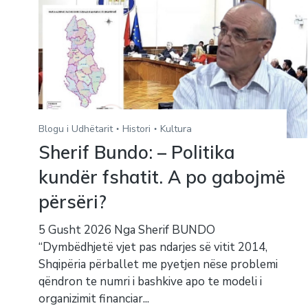
Blogu i Udhëtarit
Histori
Kultura
Sherif Bundo: – Politika
kundër fshatit. A po gabojmë
përsëri?
5 Gusht 2026 Nga Sherif BUNDO
“Dymbëdhjetë vjet pas ndarjes së vitit 2014,
Shqipëria përballet me pyetjen nëse problemi
qëndron te numri i bashkive apo te modeli i
organizimit financiar...