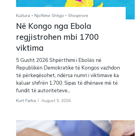
Kultura
Njoftime Shtypi
Shoqerore
Në Kongo nga Ebola
regjistrohen mbi 1700
viktima
5 Gusht 2026 Shpërthimi i Ebolës në
Republikën Demokratike të Kongos vazhdon
të përkeqësohet, ndërsa numri i viktimave ka
kaluar shifrën 1.700. Sipas të dhënave më të
fundit të autoriteteve...
Kurt Farka
/
August 5, 2026