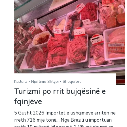
Kultura
Njoftime Shtypi
Shoqerore
Turizmi po rrit bujqësinë e
fqinjëve
5 Gusht 2026 Importet e ushqimeve arritën në
rreth 716 mijë tonë… Nga Brazili u importuan