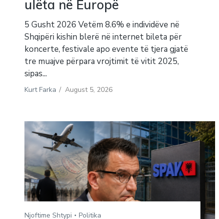
ulëta në Europë
5 Gusht 2026 Vetëm 8.6% e individëve në
Shqipëri kishin blerë në internet bileta për
koncerte, festivale apo evente të tjera gjatë
tre muajve përpara vrojtimit të vitit 2025,
sipas...
Kurt Farka
/
August 5, 2026
Njoftime Shtypi
Politika