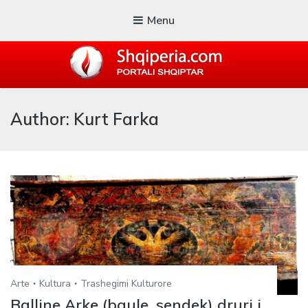
Menu
SHQIPERIA.COM
Author: Kurt Farka
Blogu i ShqiperiaCom
Arte
Kultura
Trashegimi Kulturore
Balline Arke (baule, sendek) druri i