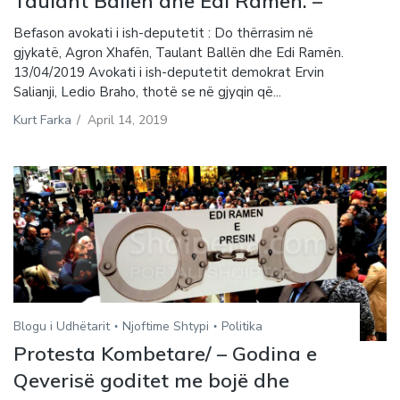
Taulant Ballën dhe Edi Ramën. –
Befason avokati i ish-deputetit : Do thërrasim në
gjykatë, Agron Xhafën, Taulant Ballën dhe Edi Ramën.
13/04/2019 Avokati i ish-deputetit demokrat Ervin
Salianji, Ledio Braho, thotë se në gjyqin që...
Kurt Farka
/
April 14, 2019
Blogu i Udhëtarit
Njoftime Shtypi
Politika
Protesta Kombetare/ – Godina e
Qeverisë goditet me bojë dhe