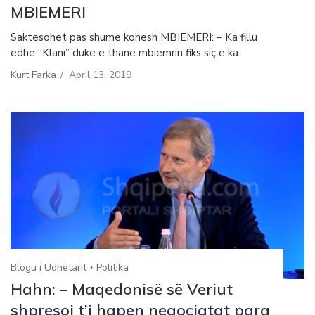
MBIEMERI
Saktesohet pas shume kohesh MBIEMERI: – Ka fillu
edhe “Klani” duke e thane mbiemrin fiks siç e ka.
Kurt Farka
/
April 13, 2019
Blogu i Udhëtarit
Politika
Hahn: – Maqedonisë së Veriut
shpresoj t’i hapen negociatat para