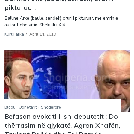
pikturuar. –
Balline Arke (baule, sendek) druri i pikturuar, me emrin e
autorit dhe vitin. Shekulli i XIX.
Kurt Farka
/
April 14, 2019
Blogu i Udhëtarit
Shoqerore
Befason avokati i ish-deputetit : Do
thërrasim në gjykatë, Agron Xhafën,