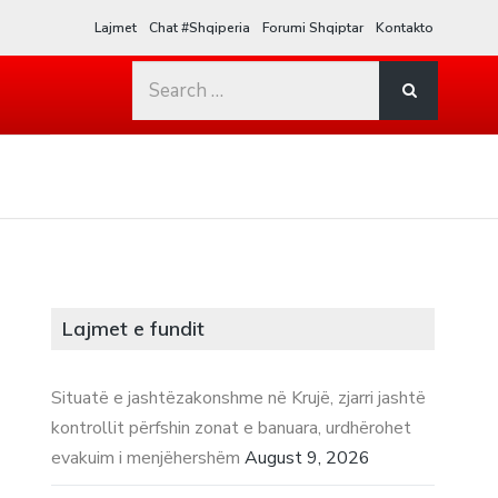
Lajmet
Chat #Shqiperia
Forumi Shqiptar
Kontakto
Search
for:
Lajmet e fundit
Situatë e jashtëzakonshme në Krujë, zjarri jashtë
kontrollit përfshin zonat e banuara, urdhërohet
evakuim i menjëhershëm
August 9, 2026