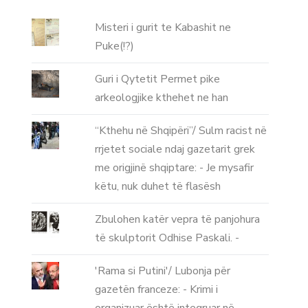
Misteri i gurit te Kabashit ne
Puke(!?)
Guri i Qytetit Permet pike
arkeologjike kthehet ne han
“Kthehu në Shqipëri”/ Sulm racist në
rrjetet sociale ndaj gazetarit grek
me origjinë shqiptare: - Je mysafir
këtu, nuk duhet të flasësh
Zbulohen katër vepra të panjohura
të skulptorit Odhise Paskali. -
'Rama si Putini'/ Lubonja për
gazetën franceze: - Krimi i