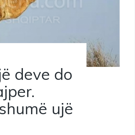
ijë deve do
jper.
 shumë ujë