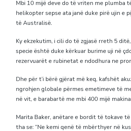
Mbi 10 mijë deve do të vriten me plumba të
helikopter sepse ata janë duke pirë ujin e 
të Australisë.
Ky ekzekutim, i cili do të zgjasë rreth 5 dit
specie është duke kërkuar burime uji në ç
rezervuarët e rubinetat e ndodhura ne pron
Dhe për t’i bërë gjërat më keq, kafshët ak
ngrohjen globale përmes emetimeve të met
në vit, e barabartë me mbi 400 mijë makina
Marita Baker, anëtare e bordit të tokave të
tha se: “Ne kemi qenë të mbërthyer në ku