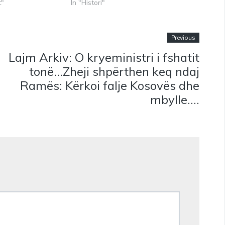
t"
In "Histori"
Previous
Lajm Arkiv: O kryeministri i fshatit
tonë…Zheji shpërthen keq ndaj
Ramës: Kërkoi falje Kosovës dhe
mbylle….