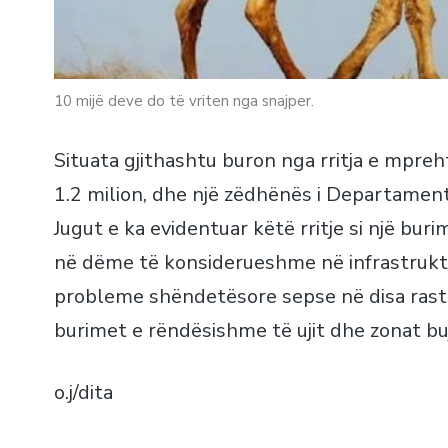
10 mijë deve do të vriten nga snajper.
Situata gjithashtu buron nga rritja e mpreh
1.2 milion, dhe një zëdhënës i Departamenti
Jugut e ka evidentuar këtë rritje si një bur
në dëme të konsiderueshme në infrastruktur
probleme shëndetësore sepse në disa rast
burimet e rëndësishme të ujit dhe zonat bujq
o.j/dita