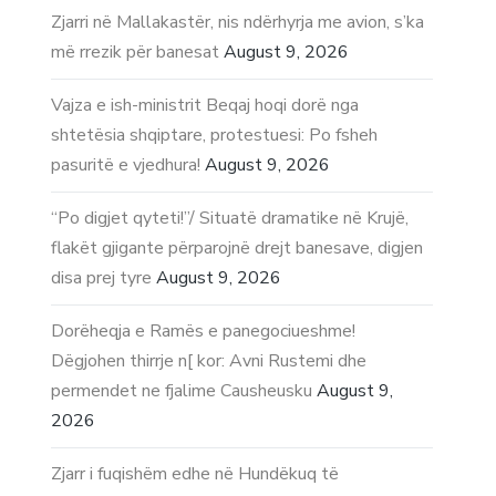
Zjarri në Mallakastër, nis ndërhyrja me avion, s’ka
më rrezik për banesat
August 9, 2026
Vajza e ish-ministrit Beqaj hoqi dorë nga
shtetësia shqiptare, protestuesi: Po fsheh
pasuritë e vjedhura!
August 9, 2026
“Po digjet qyteti!”/ Situatë dramatike në Krujë,
flakët gjigante përparojnë drejt banesave, digjen
disa prej tyre
August 9, 2026
Dorëheqja e Ramës e panegociueshme!
Dëgjohen thirrje n[ kor: Avni Rustemi dhe
permendet ne fjalime Causheusku
August 9,
2026
Zjarr i fuqishëm edhe në Hundëkuq të