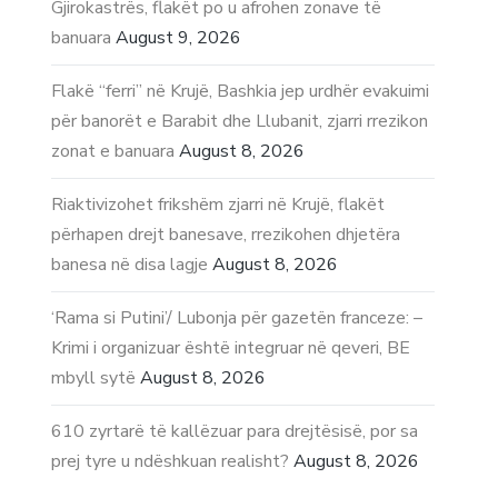
Gjirokastrës, flakët po u afrohen zonave të
banuara
August 9, 2026
Flakë “ferri” në Krujë, Bashkia jep urdhër evakuimi
për banorët e Barabit dhe Llubanit, zjarri rrezikon
zonat e banuara
August 8, 2026
Riaktivizohet frikshëm zjarri në Krujë, flakët
përhapen drejt banesave, rrezikohen dhjetëra
banesa në disa lagje
August 8, 2026
‘Rama si Putini’/ Lubonja për gazetën franceze: –
Krimi i organizuar është integruar në qeveri, BE
mbyll sytë
August 8, 2026
610 zyrtarë të kallëzuar para drejtësisë, por sa
prej tyre u ndëshkuan realisht?
August 8, 2026