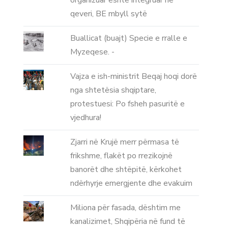
organizuar është integruar në
qeveri, BE mbyll sytë
Buallicat (buajt) Specie e rralle e
Myzeqese. -
Vajza e ish-ministrit Beqaj hoqi dorë
nga shtetësia shqiptare,
protestuesi: Po fsheh pasuritë e
vjedhura!
Zjarri në Krujë merr përmasa të
frikshme, flakët po rrezikojnë
banorët dhe shtëpitë, kërkohet
ndërhyrje emergjente dhe evakuim
Miliona për fasada, dështim me
kanalizimet, Shqipëria në fund të