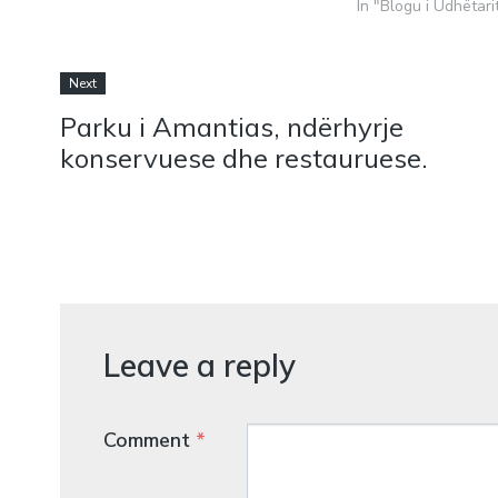
In "Blogu i Udhëtari
Next
Parku i Amantias, ndërhyrje
konservuese dhe restauruese.
Leave a reply
Comment
*