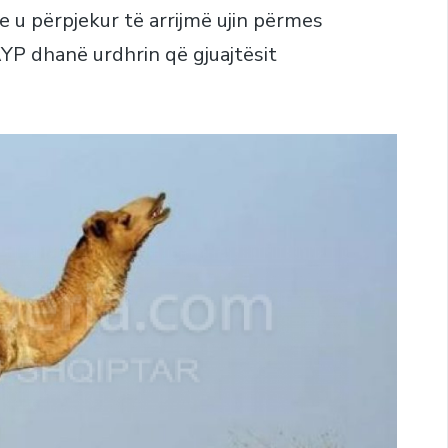
e u përpjekur të arrijmë ujin përmes
AYP dhanë urdhrin që gjuajtësit