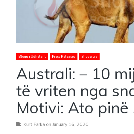
Blogu i Udhëtarit
Press Releases
Shoqerore
Australi: – 10 m
të vriten nga sna
Motivi: Ato pinë
Kurt Farka
on January 16, 2020