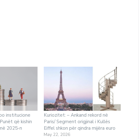
po institucione
Kuriozitet: – Ankand rekord në
Punët që kishin
Paris/ Segment origjinal i Kullës
 në 2025-n
Eiffel shkon për qindra mijëra euro
May 22, 2026