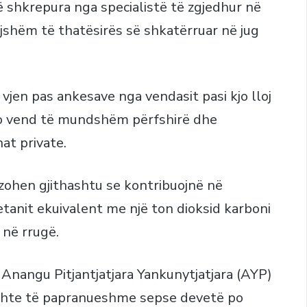
 shkrepura nga specialistë të zgjedhur në
pijshëm të thatësirës së shkatërruar në jug
ë, vjen pas ankesave nga vendasit pasi kjo lloj
do vend të mundshëm përfshirë dhe
at private.
uzohen gjithashtu se kontribuojnë në
anit ekuivalent me një ton dioksid karboni
 në rrugë.
 Anangu Pitjantjatjara Yankunytjatjara (AYP)
shte të papranueshme sepse devetë po