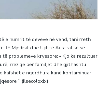
të e numrit të deveve në vend, tani rreth
t të Mjedisit dhe Ujit të Australisë së
im të problemeve kryesore: « Kjo ka rezultuar
ë, rreziqe për familjet dhe gjithashtu
e kafshët e ngordhura kanë kontaminuar
ësore “. (ilsecoloxix)