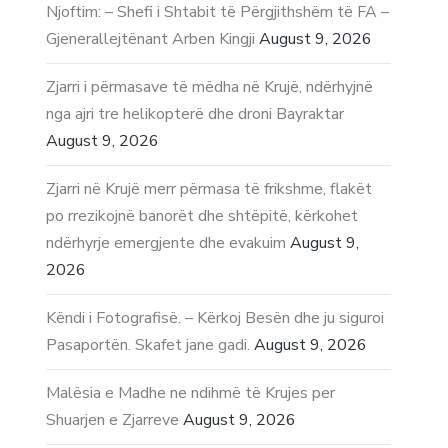
Njoftim: – Shefi i Shtabit të Përgjithshëm të FA –
Gjenerallejtënant Arben Kingji
August 9, 2026
Zjarri i përmasave të mëdha në Krujë, ndërhyjnë
nga ajri tre helikopterë dhe droni Bayraktar
August 9, 2026
Zjarri në Krujë merr përmasa të frikshme, flakët
po rrezikojnë banorët dhe shtëpitë, kërkohet
ndërhyrje emergjente dhe evakuim
August 9,
2026
Këndi i Fotografisë. – Kërkoj Besën dhe ju siguroi
Pasaportën. Skafet jane gadi.
August 9, 2026
Malësia e Madhe ne ndihmë të Krujes per
Shuarjen e Zjarreve
August 9, 2026