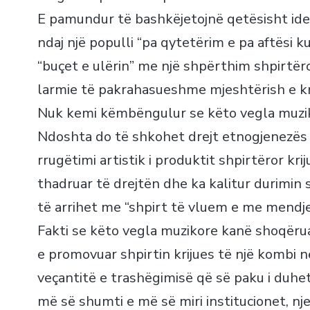
E pamundur të bashkëjetojnë qetësisht ide
ndaj një populli “pa qytetërim e pa aftësi k
“buçet e ulërin” me një shpërthim shpirtër
larmie të pakrahasueshme mjeshtërish e kri
Nuk kemi këmbëngulur se këto vegla muziko
Ndoshta do të shkohet drejt etnogjenezës 
rrugëtimi artistik i produktit shpirtëror kri
thadruar të drejtën dhe ka kalitur durimin 
të arrihet me “shpirt të vluem e me mendj
Fakti se këto vegla muzikore kanë shoqëruar
e promovuar shpirtin krijues të një kombi në 
veçantitë e trashëgimisë që së paku i duhet
më së shumti e më së miri institucionet, nj