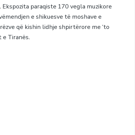
e. Ekspozita paraqiste 170 vegla muzikore
e vëmendjen e shikuesve të moshave e
ëzve që kishin lidhje shpirtërore me ‘to
t e Tiranës.