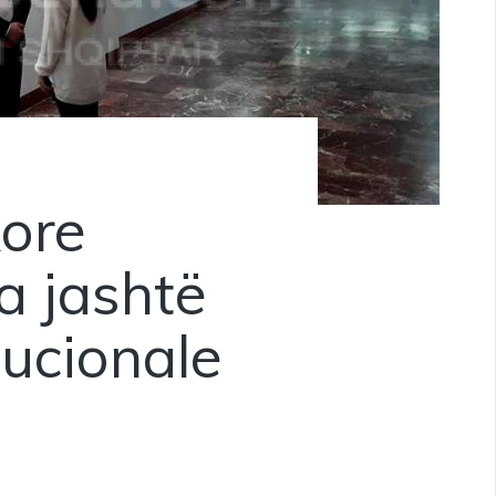
ore
ta jashtë
tucionale