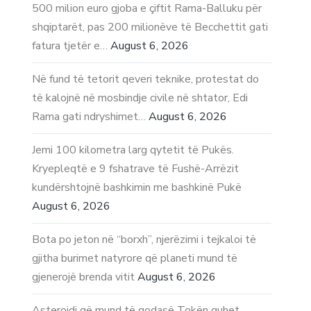
500 milion euro gjoba e çiftit Rama-Balluku për
shqiptarët, pas 200 milionëve të Becchettit gati
fatura tjetër e…
August 6, 2026
Në fund të tetorit qeveri teknike, protestat do
të kalojnë në mosbindje civile në shtator, Edi
Rama gati ndryshimet…
August 6, 2026
Jemi 100 kilometra larg qytetit të Pukës.
Kryepleqtë e 9 fshatrave të Fushë-Arrëzit
kundërshtojnë bashkimin me bashkinë Pukë
August 6, 2026
Bota po jeton në “borxh”, njerëzimi i tejkaloi të
gjitha burimet natyrore që planeti mund të
gjenerojë brenda vitit
August 6, 2026
Asteroidi që mund të godasë Tokën quhet