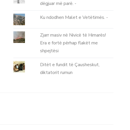
dëgjuar më parë. -
Ku ndodhen Malet e Vetëtimës. -
Zjarr masiv në Nivicë të Himarës!
Era e fortë përhap flakët me
shpejtësi
Ditët e fundit të Çausheskut,
diktatorit rumun