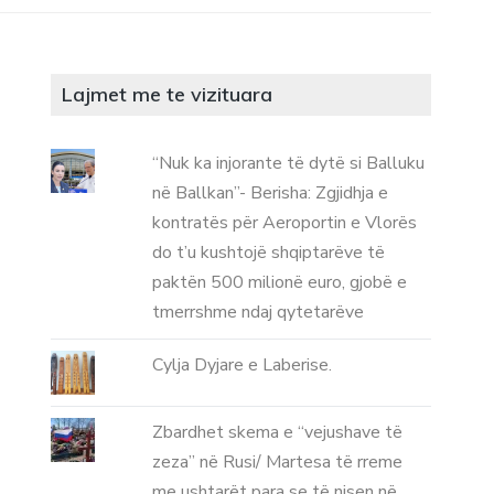
Lajmet me te vizituara
“Nuk ka injorante të dytë si Balluku
në Ballkan”- Berisha: Zgjidhja e
kontratës për Aeroportin e Vlorës
do t’u kushtojë shqiptarëve të
paktën 500 milionë euro, gjobë e
tmerrshme ndaj qytetarëve
Cylja Dyjare e Laberise.
Zbardhet skema e “vejushave të
zeza” në Rusi/ Martesa të rreme
me ushtarët para se të nisen në