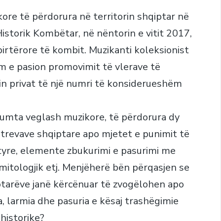
ore të përdorura në territorin shqiptar në
Historik Kombëtar, në nëntorin e vitit 2017,
irtërore të kombit. Muzikanti koleksionist
m e pasion promovimit të vlerave të
n privat të një numri të konsiderueshëm
mta veglash muzikore, të përdorura dy
 trevave shqiptare apo mjetet e punimit të
 tyre, elemente zbukurimi e pasurimi me
 mitologjik etj. Menjëherë bën përqasjen se
iptarëve janë kërcënuar të zvogëlohen apo
, larmia dhe pasuria e kësaj trashëgimie
historike?