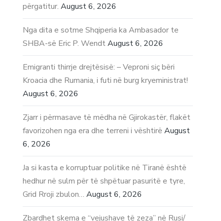
përgatitur.
August 6, 2026
Nga dita e sotme Shqiperia ka Ambasador te
SHBA-së Eric P. Wendt
August 6, 2026
Emigranti thirrje drejtësisë: – Veproni siç bëri
Kroacia dhe Rumania, i futi në burg kryeministrat!
August 6, 2026
Zjarr i përmasave të mëdha në Gjirokastër, flakët
favorizohen nga era dhe terreni i vështirë
August
6, 2026
Ja si kasta e korruptuar politike në Tiranë është
hedhur në sulm për të shpëtuar pasuritë e tyre,
Grid Rroji zbulon…
August 6, 2026
Zbardhet skema e “vejushave të zeza” në Rusi/