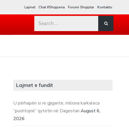
Lajmet
Chat #Shqiperia
Forumi Shqiptar
Kontakto
Search
for:
Lajmet e fundit
U përhapën si re gjigante, miliona karkaleca
“pushtojnë” qytetin në Dagestan
August 6,
2026