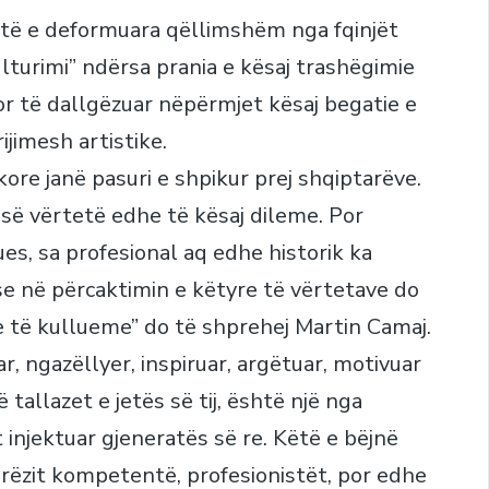
të e deformuara qëllimshëm nga fqinjët
ulturimi” ndërsa prania e kësaj trashëgimie
or të dallgëzuar nëpërmjet kësaj begatie e
jimesh artistike.
re janë pasuri e shpikur prej shqiptarëve.
së vërtetë edhe të kësaj dileme. Por
jues, sa profesional aq edhe historik ka
se në përcaktimin e këtyre të vërtetave do
e të kullueme” do të shprehej Martin Camaj.
, ngazëllyer, inspiruar, argëtuar, motivuar
tallazet e jetës së tij, është një nga
 injektuar gjeneratës së re. Këtë e bëjnë
erëzit kompetentë, profesionistët, por edhe