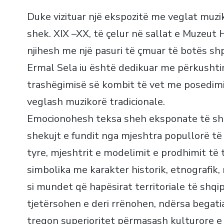
Duke vizituar një ekspozitë me veglat muzik
shek. XIX –XX, të çelur në sallat e Muzeut 
njihesh me një pasuri të çmuar të botës shp
Ermal Sela iu është dedikuar me përkushti
trashëgimisë së kombit të vet me posedimi
veglash muzikorë tradicionale.
Emocionohesh teksa sheh eksponate të shu
shekujt e fundit nga mjeshtra popullorë të
tyre, mjeshtrit e modelimit e prodhimit të
simbolika me karakter historik, etnografik,
si mundet që hapësirat territoriale të shq
tjetërsohen e deri rrënohen, ndërsa begatia
tregon superioritet përmasash kulturore e 