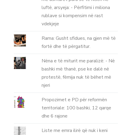
luftë, arsyeja: - Përfitimi i miliona
rublave si kompensim në rast
vdekjeje
Rama: Gusht sfidues, na gjen më të
fortë dhe të përgatitur.
Nëna e të miturit me paralizë: - Në
bashki më thanë, pse ke dalë në
protestë, fëmija nuk të bëhet më
njeri
Propozimet e PD për reformën
territoriale: 100 bashki, 12 qarqe
dhe 6 rajone
Liste me emra ilirë që nuk i keni