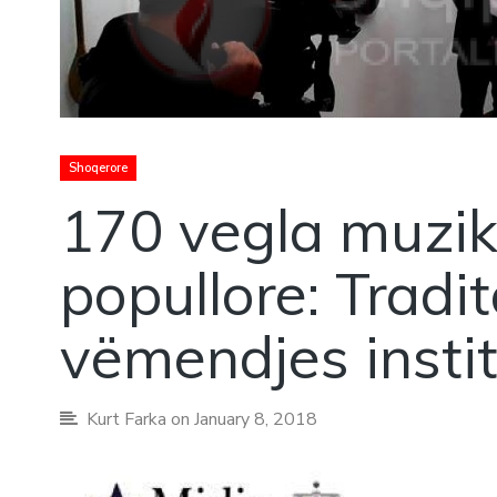
Shoqerore
170 vegla muzik
popullore: Tradi
vëmendjes insti
Kurt Farka
on January 8, 2018