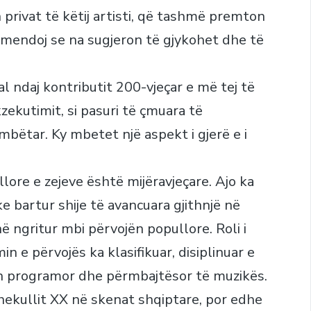
n privat të këtij artisti, që tashmë premton
 mendoj se na sugjeron të gjykohet dhe të
nal ndaj kontributit 200-vjeçar e më tej të
zekutimit, si pasuri të çmuara të
mbëtar. Ky mbetet një aspekt i gjerë e i
lore e zejeve është mijëravjeçare. Ajo ka
e bartur shije të avancuara gjithnjë në
në ngritur mbi përvojën popullore. Roli i
 e përvojës ka klasifikuar, disiplinuar e
in programor dhe përmbajtësor të muzikës.
hekullit XX në skenat shqiptare, por edhe