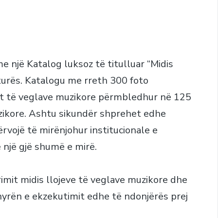
 një Katalog luksoz të titulluar “Midis
turës. Katalogu me rreth 300 foto
t të veglave muzikore përmbledhur në 125
zikore. Ashtu sikundër shprehet edhe
rvojë të mirënjohur institucionale e
një gjë shumë e mirë.
rimit midis llojeve të veglave muzikore dhe
nyrën e ekzekutimit edhe të ndonjërës prej