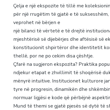
Çelja e një ekspozite të tillë me koleksioni
për një rrugëtim të gjatë e të suksesshëm,
veprohet në bërjen e
një bilanci të vërtetë e të drejtë institucio
mjeshtërisë së dijebërjes dhe aftësisë së ek
konstitucionit shpirtëror dhe identitetit ko
thellë, por ne po cekim disa çështje.
Çfarë na sugjeron ekspozita? Praktika popul
ndjekur etapat e zhvillimit të shoqërisë duk
mënyrë intuitive. Institucionet kulturore ja
tyre në progresin, dinamikën dhe shkëmbimin
normuar ligjësi e kode që përbëjnë aspekt
Mund të themi se gjatë pjesës së dytë të s