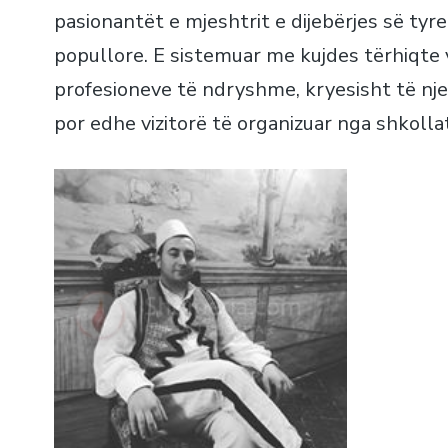
pasionantët e mjeshtrit e dijebërjes së tyr
popullore. E sistemuar me kujdes tërhiqt
profesioneve të ndryshme, kryesisht të njer
por edhe vizitorë të organizuar nga shkolla