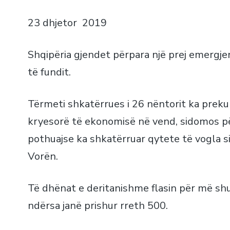
23 dhjetor 2019
Shqipëria gjendet përpara një prej emerg
të fundit.
Tërmeti shkatërrues i 26 nëntorit ka preku
kryesorë të ekonomisë në vend, sidomos pë
pothuajse ka shkatërruar qytete të vogla 
Vorën.
Të dhënat e deritanishme flasin për më s
ndërsa janë prishur rreth 500.