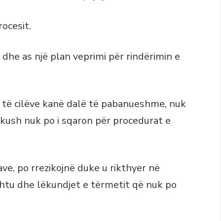
rocesit.
dhe as një plan veprimi për rindërimin e
e të cilëve kanë dalë të pabanueshme, nuk
skush nuk po i sqaron për procedurat e
ve, po rrezikojnë duke u rikthyer në
ashtu dhe lëkundjet e tërmetit që nuk po