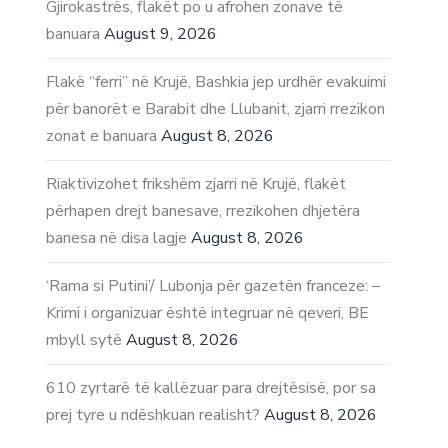
Gjirokastrës, flakët po u afrohen zonave të
banuara
August 9, 2026
Flakë “ferri” në Krujë, Bashkia jep urdhër evakuimi
për banorët e Barabit dhe Llubanit, zjarri rrezikon
zonat e banuara
August 8, 2026
Riaktivizohet frikshëm zjarri në Krujë, flakët
përhapen drejt banesave, rrezikohen dhjetëra
banesa në disa lagje
August 8, 2026
‘Rama si Putini’/ Lubonja për gazetën franceze: –
Krimi i organizuar është integruar në qeveri, BE
mbyll sytë
August 8, 2026
610 zyrtarë të kallëzuar para drejtësisë, por sa
prej tyre u ndëshkuan realisht?
August 8, 2026