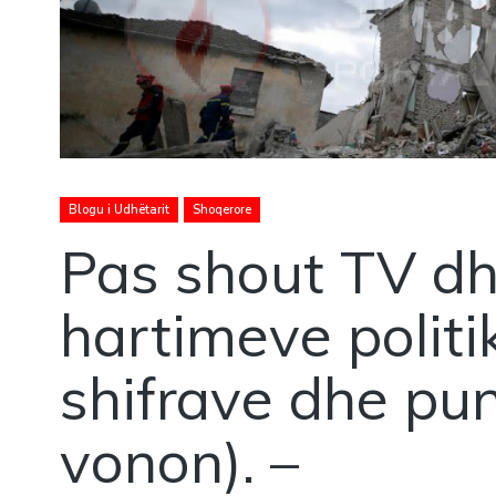
Blogu i Udhëtarit
Shoqerore
Pas shout TV d
hartimeve politi
shifrave dhe pu
vonon). –