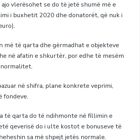
r ajo vlerësohet se do të jetë shumë më e
ikimi i buxhetit 2020 dhe donatorët, që nuk i
euro).
hen më të qarta dhe gërmadhat e objekteve
he në afatin e shkurtër, por edhe të mesëm
 normalitet.
bazuar në shifra, plane konkrete veprimi,
ë fondeve.
a të qarta do të ndihmonte në fillimin e
vetë qeverisë do i ulte kostot e bonuseve të
theheshin sa më shpejt jetës normale.