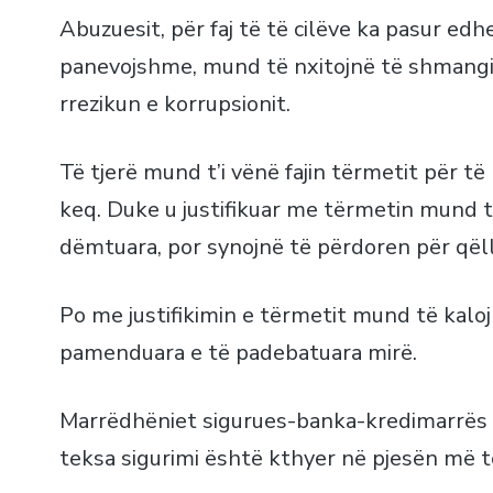
Abuzuesit, për faj të të cilëve ka pasur ed
panevojshme, mund të nxitojnë të shmangin 
rrezikun e korrupsionit.
Të tjerë mund t’i vënë fajin tërmetit për t
keq. Duke u justifikuar me tërmetin mund t
dëmtuara, por synojnë të përdoren për qëll
Po me justifikimin e tërmetit mund të kalo
pamenduara e të padebatuara mirë.
Marrëdhëniet sigurues-banka-kredimarrës së
teksa sigurimi është kthyer në pjesën më 