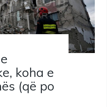
he
ke, koha e
nës (që po