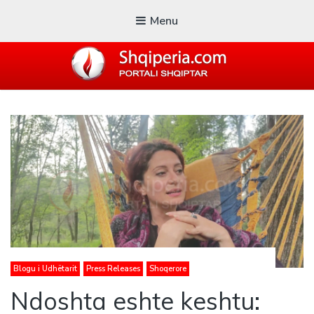
Menu
SHQIPERIA.COM
Blogu i ShqiperiaCom
Blogu i Udhëtarit
Press Releases
Shoqerore
Ndoshta eshte keshtu: