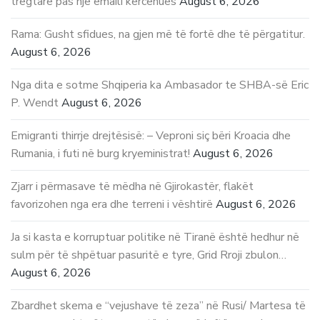
tregtare pas një emaili kërcënues
August 6, 2026
Rama: Gusht sfidues, na gjen më të fortë dhe të përgatitur.
August 6, 2026
Nga dita e sotme Shqiperia ka Ambasador te SHBA-së Eric
P. Wendt
August 6, 2026
Emigranti thirrje drejtësisë: – Veproni siç bëri Kroacia dhe
Rumania, i futi në burg kryeministrat!
August 6, 2026
Zjarr i përmasave të mëdha në Gjirokastër, flakët
favorizohen nga era dhe terreni i vështirë
August 6, 2026
Ja si kasta e korruptuar politike në Tiranë është hedhur në
sulm për të shpëtuar pasuritë e tyre, Grid Rroji zbulon…
August 6, 2026
Zbardhet skema e “vejushave të zeza” në Rusi/ Martesa të