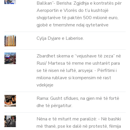
Ballkan”- Berisha: Zgjidhja e kontratës për
Aeroportin e Vlorës do t’u kushtojë
shqiptarëve të paktën 500 milionë euro,
gjobë e tmerrshme ndaj qytetarëve
Cylja Dyjare e Laberise.
Zbardhet skema e “vejushave të zeza” në
Rusi/ Martesa të rreme me ushtarët para
se të nisen në luftë, arsyeja: - Përfitimi i
miliona rublave si kompensim në rast
vdekjeje
Rama: Gusht sfidues, na gjen më të fortë
dhe të përgatitur.
Nëna e të miturit me paralizë: - Në bashki
më thanë, pse ke dalë në protestë, fëmija