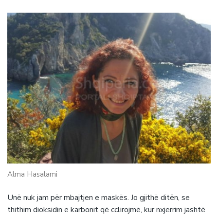
Alma Hasalami
Unë nuk jam për mbajtjen e maskës. Jo gjithë ditën, se
thithim dioksidin e karbonit që cclirojmë, kur nxjerrim jashtë