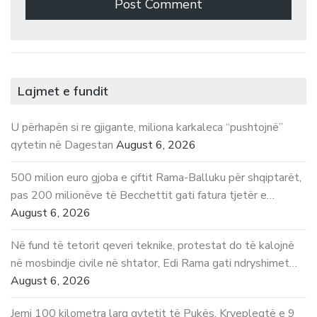
Lajmet e fundit
U përhapën si re gjigante, miliona karkaleca “pushtojnë”
qytetin në Dagestan
August 6, 2026
500 milion euro gjoba e çiftit Rama-Balluku për shqiptarët,
pas 200 milionëve të Becchettit gati fatura tjetër e…
August 6, 2026
Në fund të tetorit qeveri teknike, protestat do të kalojnë
në mosbindje civile në shtator, Edi Rama gati ndryshimet…
August 6, 2026
Jemi 100 kilometra larg qytetit të Pukës. Kryepleqtë e 9