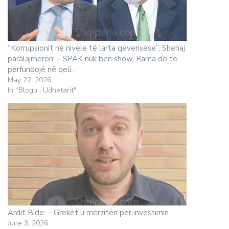
“Korrupsionit në nivele të larta qeverisëse”, Shehaj
paralajmëron: – SPAK nuk bën show, Rama do të
përfundojë në qeli..
May 22, 2026
In "Blogu i Udhëtarit"
Ardit Bido: – Grekët u mërzitën për investimin
June 3, 2026