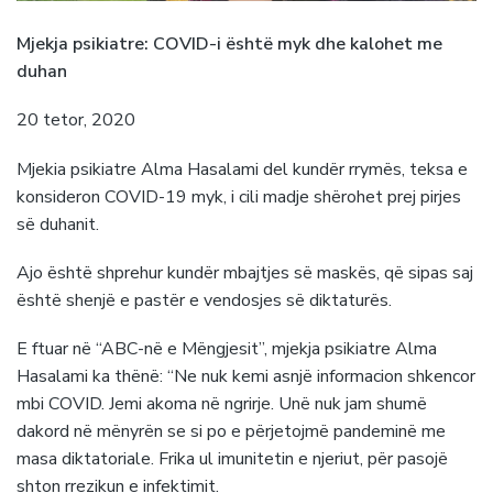
Mjekja psikiatre: COVID-i është myk dhe kalohet me
duhan
20 tetor, 2020
Mjekia psikiatre Alma Hasalami del kundër rrymës, teksa e
konsideron COVID-19 myk, i cili madje shërohet prej pirjes
së duhanit.
Ajo është shprehur kundër mbajtjes së maskës, që sipas saj
është shenjë e pastër e vendosjes së diktaturës.
E ftuar në “ABC-në e Mëngjesit”, mjekja psikiatre Alma
Hasalami ka thënë: “Ne nuk kemi asnjë informacion shkencor
mbi COVID. Jemi akoma në ngrirje. Unë nuk jam shumë
dakord në mënyrën se si po e përjetojmë pandeminë me
masa diktatoriale. Frika ul imunitetin e njeriut, për pasojë
shton rrezikun e infektimit.