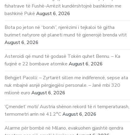
fshatrave të Fushë-Arrëzit kundërshtojnë bashkimin me
bashkinë Pukë
August 6, 2026
Bota po jeton në “borxh”, njerëzimi i tejkaloi të gjitha
burimet natyrore që planeti mund të gjenerojë brenda vitit
August 6, 2026
Asteroidi që mund të godasë Tokën quhet Bennu. – Ka
fuqinë e 22 bombave atomike
August 6, 2026
Behgjet Pacolli: – Zyrtarët sillen me indiferencë, sepse ata
nuk mbajnë asnjë përgjegjësi personale. – Janë mbi 320
milionë euro
August 6, 2026
‘Çmendet’ moti/ Austria shënon rekord të ri temperaturash,
termometri arrin në 41.2°C
August 6, 2026
Alarme për bombë në Milano, evakuohen gjashtë qendra