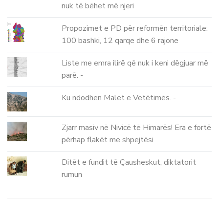
nuk të bëhet më njeri
Propozimet e PD për reformën territoriale:
100 bashki, 12 qarqe dhe 6 rajone
Liste me emra ilirë që nuk i keni dëgjuar më
parë. -
Ku ndodhen Malet e Vetëtimës. -
Zjarr masiv në Nivicë të Himarës! Era e fortë
përhap flakët me shpejtësi
Ditët e fundit të Çausheskut, diktatorit
rumun