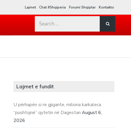
Lajmet
Chat #Shqiperia
Forumi Shqiptar
Kontakto
Search
for:
Lajmet e fundit
U përhapën si re gjigante, miliona karkaleca
“pushtojnë” qytetin në Dagestan
August 6,
2026