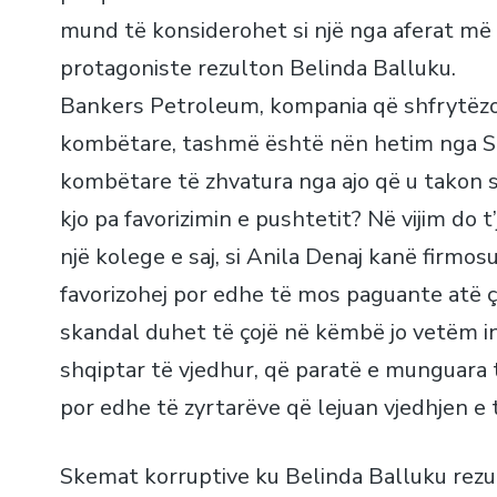
mund të konsiderohet si një nga aferat më 
protagoniste rezulton Belinda Balluku.
Bankers Petroleum, kompania që shfrytëzon
kombëtare, tashmë është nën hetim nga SP
kombëtare të zhvatura nga ajo që u takon 
kjo pa favorizimin e pushtetit? Në vijim do 
një kolege e saj, si Anila Denaj kanë firmo
favorizohej por edhe të mos paguante atë ç
skandal duhet të çojë në këmbë jo vetëm in
shqiptar të vjedhur, që paratë e munguara t
por edhe të zyrtarëve që lejuan vjedhjen e 
Skemat korruptive ku Belinda Balluku rezult