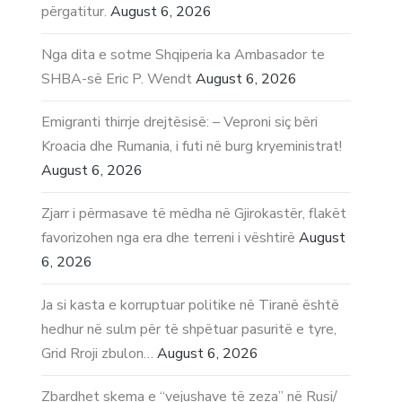
përgatitur.
August 6, 2026
Nga dita e sotme Shqiperia ka Ambasador te
SHBA-së Eric P. Wendt
August 6, 2026
Emigranti thirrje drejtësisë: – Veproni siç bëri
Kroacia dhe Rumania, i futi në burg kryeministrat!
August 6, 2026
Zjarr i përmasave të mëdha në Gjirokastër, flakët
favorizohen nga era dhe terreni i vështirë
August
6, 2026
Ja si kasta e korruptuar politike në Tiranë është
hedhur në sulm për të shpëtuar pasuritë e tyre,
Grid Rroji zbulon…
August 6, 2026
Zbardhet skema e “vejushave të zeza” në Rusi/