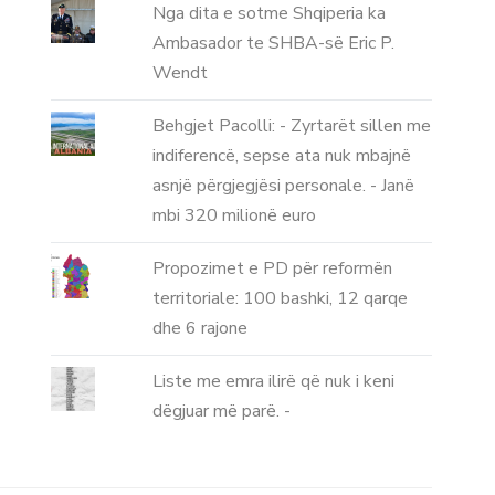
Nga dita e sotme Shqiperia ka
Ambasador te SHBA-së Eric P.
Wendt
Behgjet Pacolli: - Zyrtarët sillen me
indiferencë, sepse ata nuk mbajnë
asnjë përgjegjësi personale. - Janë
mbi 320 milionë euro
Propozimet e PD për reformën
territoriale: 100 bashki, 12 qarqe
dhe 6 rajone
Liste me emra ilirë që nuk i keni
dëgjuar më parë. -