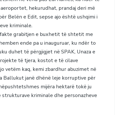
, aeroportet, hekurudhat, prandaj deri më
ër Belën e Edit, sepse ajo është ushqimi i
eve kriminale.
fakte grabitjen e buxhetit të shtetit me
 shemben ende pa u inauguruar, ku ndër to
luku duhet të përgjigjet në SPAK, Unaza e
jekte të tjera, kostot e të cilave
 jo vetëm kaq, kemi zbardhur abuzimet në
a Ballukut janë dhënë leje korruptive për
ithëpushtetshmes mijëra hektarë tokë ju
ënë strukturave kriminale dhe personazheve