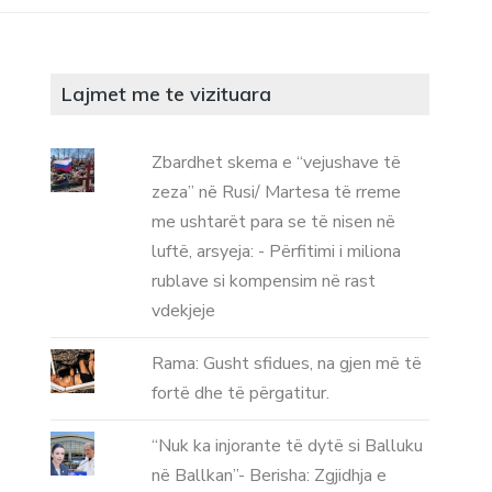
Lajmet me te vizituara
Zbardhet skema e “vejushave të
zeza” në Rusi/ Martesa të rreme
me ushtarët para se të nisen në
luftë, arsyeja: - Përfitimi i miliona
rublave si kompensim në rast
vdekjeje
Rama: Gusht sfidues, na gjen më të
fortë dhe të përgatitur.
“Nuk ka injorante të dytë si Balluku
në Ballkan”- Berisha: Zgjidhja e