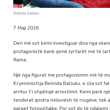
Belinda Balluku
7 Maji 2026
Deri më sot kemi investiguar disa nga skan
protagonistë kanë qenë zyrtarët më të lartë
Rama.
Një nga figurat me protagonizmin më të mad
Kryeministrja Belinda Balluku, e cila sot f
arritur t’i shpëtojë arrestimit. Kemi parë 
tenderat qindra milionësh të rrugëve, tek a
parqet fotovoltaike. Por sot do të ndalemi