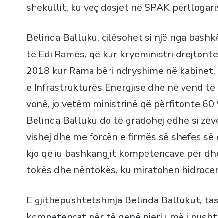
shekullit, ku veç dosjet në SPAK përllogari
Belinda Balluku, cilësohet si një nga bas
të Edi Ramës, që kur kryeministri drejtonte
2018 kur Rama bëri ndryshime në kabinet, l
e Infrastrukturës Energjisë dhe në vend të
vonë, jo vetëm ministrinë që përfitonte 60
Belinda Balluku do të gradohej edhe si zë
vishej dhe me forcën e firmës së shefes së
kjo që iu bashkangjit kompetencave për dhën
tokës dhe nëntokës, ku miratohen hidrocentr
E gjithëpushtetshmja Belinda Ballukut, ta
kompetencat për të qenë njeriu më i push