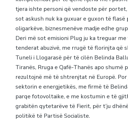
tjera ishte personi që vendoste për portet
sot askush nuk ka guxuar e guxon të flasë p
oligarkëve, biznesmenëve madje edhe grup
Deri më sot emisioni Plug ju ka treguar me 
tenderat abuzivë, me rrugë të florinjta që
Tuneli i Llogarasë për të cilën Belinda Bal
Tiranës, Rruga e Qafë-Thanës apo shumë pro
rezultojnë më të shtrenjtat në Europë. Por
sektorin e energjetikës, me firmë të Belind
parqe fotovoltaike, e me kostumin e të gj
grabitën qytetarëve të Fierit, për t’ju dh
politikë të Partisë Socialiste.