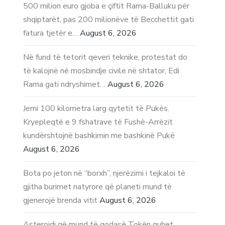
500 milion euro gjoba e çiftit Rama-Balluku për
shqiptarët, pas 200 milionëve të Becchettit gati
fatura tjetër e…
August 6, 2026
Në fund të tetorit qeveri teknike, protestat do
të kalojnë në mosbindje civile në shtator, Edi
Rama gati ndryshimet…
August 6, 2026
Jemi 100 kilometra larg qytetit të Pukës.
Kryepleqtë e 9 fshatrave të Fushë-Arrëzit
kundërshtojnë bashkimin me bashkinë Pukë
August 6, 2026
Bota po jeton në “borxh”, njerëzimi i tejkaloi të
gjitha burimet natyrore që planeti mund të
gjenerojë brenda vitit
August 6, 2026
Asteroidi që mund të godasë Tokën quhet