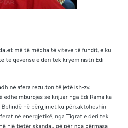
dalet më të mëdha të viteve të fundit, e ku
 të qeverisë e deri tek kryeministri Edi
h në afera rezulton të jetë ish-zv.
alë edhe mburojës së krijuar nga Edi Rama ka
një Belindë në përgjimet ku përcaktoheshin
ferat në energjetikë, nga Tigrat e deri tek
 në një tjetër skandal, që për nga përmasa