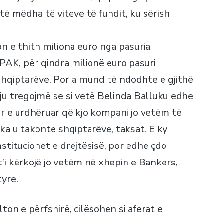
të mëdha të viteve të fundit, ku sërish
 e thith miliona euro nga pasuria
AK, për qindra milionë euro pasuri
shqiptarëve. Por a mund të ndodhte e gjithë
t’ju tregojmë se si vetë Belinda Balluku edhe
sur e urdhëruar që kjo kompani jo vetëm të
ka u takonte shqiptarëve, taksat. E ky
stitucionet e drejtësisë, por edhe çdo
’i kërkojë jo vetëm në xhepin e Bankers,
tyre.
on e përfshirë, cilësohen si aferat e