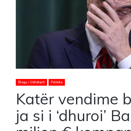
Blogu i Udhëtarit
Politika
Katër vendime b
ja si i ‘dhuroi’ B