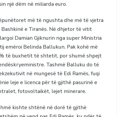
sin një dëm në miliarda euro.
hkëpunëtoret më të ngushta dhe më të vjetra
 Bashkinë e Tiranës. Në dhjetor të vitit
argoi Damian Gjiknurin nga super Ministria
 tij emëroi Belinda Ballukun. Pak kohë më
 % të buxhetit të shtetit, por shumë shpejt
vendëskryeministre. Tashmë Balluku do të
 ekzekutivit në mungesë të Edi Ramës, fuqi
ie leje e licenca për të gjithë pasurinë e
alet, fotovoltaikët, lejet minerare.
shmë kishte shtënë në dorë të gjithë
tetshëm në vend pas Edi Ramës, ku ndër të