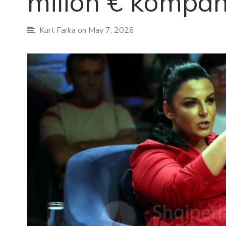
milion € kompan
Kurt Farka
on May 7, 2026