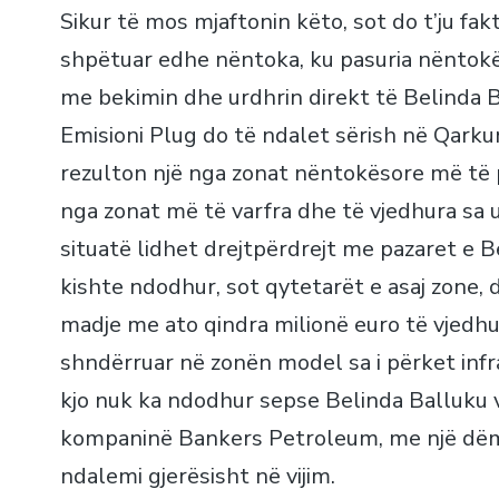
Sikur të mos mjaftonin këto, sot do t’ju fa
shpëtuar edhe nëntoka, ku pasuria nëntokës
me bekimin dhe urdhrin direkt të Belinda B
Emisioni Plug do të ndalet sërish në Qarkun
rezulton një nga zonat nëntokësore më të p
nga zonat më të varfra dhe të vjedhura sa u
situatë lidhet drejtpërdrejt me pazaret e 
kishte ndodhur, sot qytetarët e asaj zone, do
madje me ato qindra milionë euro të vjedh
shndërruar në zonën model sa i përket infr
kjo nuk ka ndodhur sepse Belinda Balluku ve
kompaninë Bankers Petroleum, me një dëm qi
ndalemi gjerësisht në vijim.