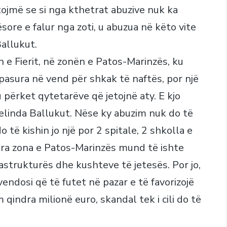
ktojmë se si nga kthetrat abuzive nuk ka
ore e falur nga zoti, u abuzua në këto vite
allukut.
 e Fierit, në zonën e Patos-Marinzës, ku
asura në vend për shkak të naftës, por një
 përket qytetarëve që jetojnë aty. E kjo
Belinda Ballukut. Nëse ky abuzim nuk do të
 të kishin jo një por 2 spitale, 2 shkolla e
ura zona e Patos-Marinzës mund të ishte
astrukturës dhe kushteve të jetesës. Por jo,
ndosi që të futet në pazar e të favorizojë
ndra milionë euro, skandal tek i cili do të