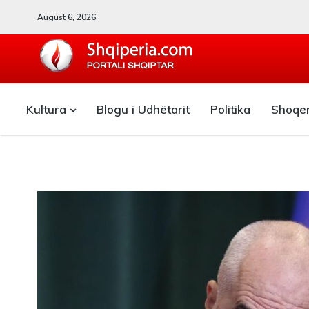
August 6, 2026
SHQIPERIA.COM
Kultura
Blogu i Udhëtarit
Politika
Shoqe
Blogu i ShqiperiaCom