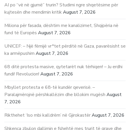
AI po “vë në gjumë” trurin? Studimi ngre shqetësime për
kujtesën dhe mendimin kritik
August 7, 2026
Miliona për fasada, dështim me kanalizimet, Shqipëria në
fund të Europës
August 7, 2026
UNICEF: – Një fëmijë vr*tet përditë në Gaza, pavarësisht se
ka armëpushim
August 7, 2026
68 ditë protesta masive, qytetarët nuk tërhiqen! – Ju erdhi
fundi! Revolucion!
August 7, 2026
Mbyllet protesta e 68-të kundër qeverisë. –
Paralajmërojnë përshkallëzim dhe bllokim rrugësh
August
7, 2026
Rikthehet ‘Iso mbi kalldrëm’ në Gjirokastër
August 7, 2026
Shkenca zbulon dallimin e fshehtë mes trurit të grave dhe