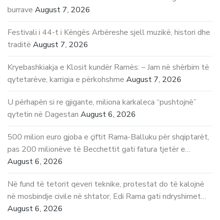
burrave
August 7, 2026
Festivali i 44-t i Këngës Arbëreshe sjell muzikë, histori dhe
traditë
August 7, 2026
Kryebashkiakja e Klosit kundër Ramës: – Jam në shërbim të
qytetarëve, karrigia e përkohshme
August 7, 2026
U përhapën si re gjigante, miliona karkaleca “pushtojnë”
qytetin në Dagestan
August 6, 2026
500 milion euro gjoba e çiftit Rama-Balluku për shqiptarët,
pas 200 milionëve të Becchettit gati fatura tjetër e…
August 6, 2026
Në fund të tetorit qeveri teknike, protestat do të kalojnë
në mosbindje civile në shtator, Edi Rama gati ndryshimet…
August 6, 2026