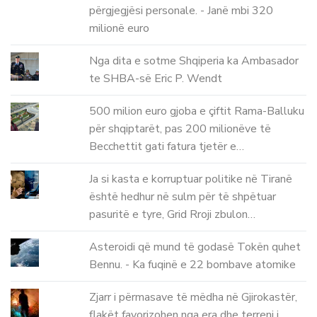
përgjegjësi personale. - Janë mbi 320
milionë euro
Nga dita e sotme Shqiperia ka Ambasador
te SHBA-së Eric P. Wendt
500 milion euro gjoba e çiftit Rama-Balluku
për shqiptarët, pas 200 milionëve të
Becchettit gati fatura tjetër e…
Ja si kasta e korruptuar politike në Tiranë
është hedhur në sulm për të shpëtuar
pasuritë e tyre, Grid Rroji zbulon…
Asteroidi që mund të godasë Tokën quhet
Bennu. - Ka fuqinë e 22 bombave atomike
Zjarr i përmasave të mëdha në Gjirokastër,
flakët favorizohen nga era dhe terreni i