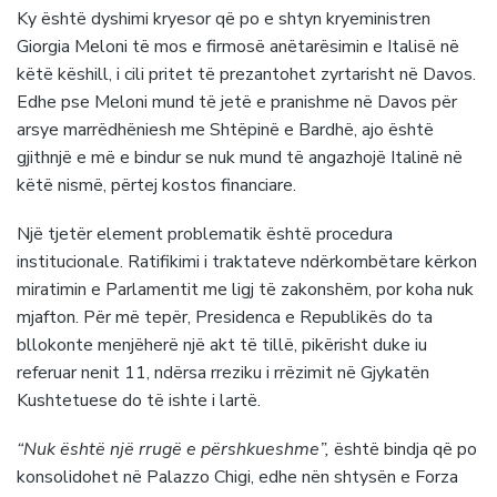
Ky është dyshimi kryesor që po e shtyn kryeministren
Giorgia Meloni të mos e firmosë anëtarësimin e Italisë në
këtë këshill, i cili pritet të prezantohet zyrtarisht në Davos.
Edhe pse Meloni mund të jetë e pranishme në Davos për
arsye marrëdhëniesh me Shtëpinë e Bardhë, ajo është
gjithnjë e më e bindur se nuk mund të angazhojë Italinë në
këtë nismë, përtej kostos financiare.
Një tjetër element problematik është procedura
institucionale. Ratifikimi i traktateve ndërkombëtare kërkon
miratimin e Parlamentit me ligj të zakonshëm, por koha nuk
mjafton. Për më tepër, Presidenca e Republikës do ta
bllokonte menjëherë një akt të tillë, pikërisht duke iu
referuar nenit 11, ndërsa rreziku i rrëzimit në Gjykatën
Kushtetuese do të ishte i lartë.
“Nuk është një rrugë e përshkueshme”,
është bindja që po
konsolidohet në Palazzo Chigi, edhe nën shtysën e Forza