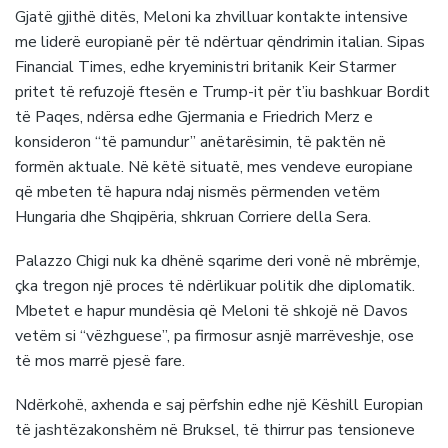
Gjatë gjithë ditës, Meloni ka zhvilluar kontakte intensive
me liderë europianë për të ndërtuar qëndrimin italian. Sipas
Financial Times, edhe kryeministri britanik Keir Starmer
pritet të refuzojë ftesën e Trump-it për t’iu bashkuar Bordit
të Paqes, ndërsa edhe Gjermania e Friedrich Merz e
konsideron “të pamundur” anëtarësimin, të paktën në
formën aktuale. Në këtë situatë, mes vendeve europiane
që mbeten të hapura ndaj nismës përmenden vetëm
Hungaria dhe Shqipëria, shkruan Corriere della Sera.
Palazzo Chigi nuk ka dhënë sqarime deri vonë në mbrëmje,
çka tregon një proces të ndërlikuar politik dhe diplomatik.
Mbetet e hapur mundësia që Meloni të shkojë në Davos
vetëm si “vëzhguese”, pa firmosur asnjë marrëveshje, ose
të mos marrë pjesë fare.
Ndërkohë, axhenda e saj përfshin edhe një Këshill Europian
të jashtëzakonshëm në Bruksel, të thirrur pas tensioneve