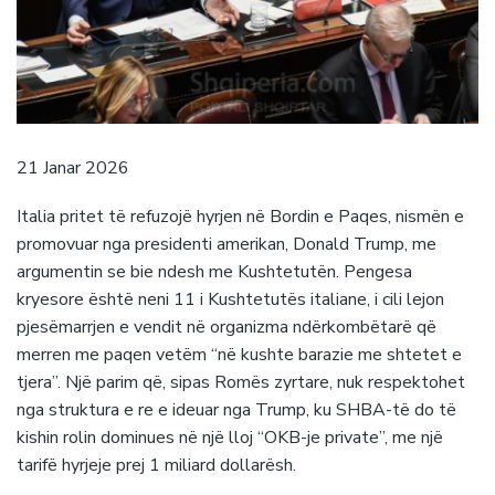
21 Janar 2026
Italia pritet të refuzojë hyrjen në Bordin e Paqes, nismën e
promovuar nga presidenti amerikan, Donald Trump, me
argumentin se bie ndesh me Kushtetutën. Pengesa
kryesore është neni 11 i Kushtetutës italiane, i cili lejon
pjesëmarrjen e vendit në organizma ndërkombëtarë që
merren me paqen vetëm “në kushte barazie me shtetet e
tjera”. Një parim që, sipas Romës zyrtare, nuk respektohet
nga struktura e re e ideuar nga Trump, ku SHBA-të do të
kishin rolin dominues në një lloj “OKB-je private”, me një
tarifë hyrjeje prej 1 miliard dollarësh.