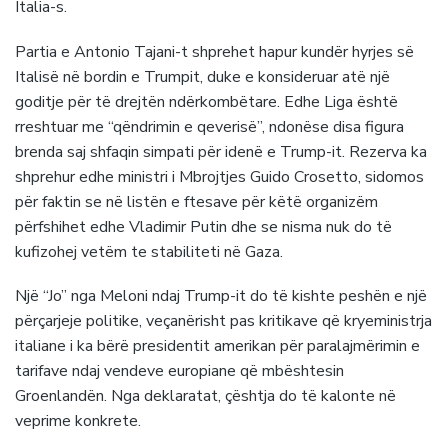
Italia-s.
Partia e Antonio Tajani-t shprehet hapur kundër hyrjes së
Italisë në bordin e Trumpit, duke e konsideruar atë një
goditje për të drejtën ndërkombëtare. Edhe Liga është
rreshtuar me “qëndrimin e qeverisë”, ndonëse disa figura
brenda saj shfaqin simpati për idenë e Trump-it. Rezerva ka
shprehur edhe ministri i Mbrojtjes Guido Crosetto, sidomos
për faktin se në listën e ftesave për këtë organizëm
përfshihet edhe Vladimir Putin dhe se nisma nuk do të
kufizohej vetëm te stabiliteti në Gaza.
Një “Jo” nga Meloni ndaj Trump-it do të kishte peshën e një
përçarjeje politike, veçanërisht pas kritikave që kryeministrja
italiane i ka bërë presidentit amerikan për paralajmërimin e
tarifave ndaj vendeve europiane që mbështesin
Groenlandën. Nga deklaratat, çështja do të kalonte në
veprime konkrete.