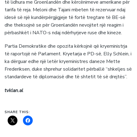
të lidhura me Groenlandën dhe kërcënimeve amerikane për
tarifa të reja. Meloni dhe Tajani mbeten të rezervuar ndaj
idesë së një kundërpërgjigjeje të fortë tregtare të BE-së
dhe theksojnë se për Groenlandën nevojitet një reagim i
përbashkët i NATO-s ndaj ndërhyrjeve ruse dhe kineze.
Partia Demokratike dhe opozita kërkojnë që kryeministrja
të raportojë në Parlament. Kryetarja e PD-së, Elly Schlein, i
ka dërguar edhe një letër kryeministres daneze Mette
Frederiksen, duke shprehur solidaritet përballë “shkeljes së
standardeve të diplomacisë dhe të shtetit të së drejtës”.
tvklan.al
SHARE THIS: