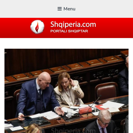
Menu
SHQIPERIA.COM
Blogu i ShqiperiaCom