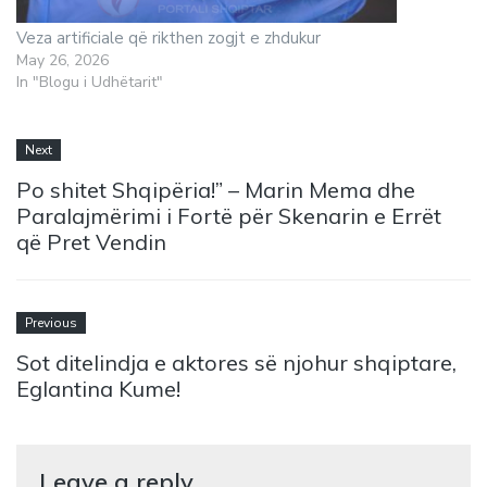
Veza artificiale që rikthen zogjt e zhdukur
May 26, 2026
In "Blogu i Udhëtarit"
Next
Po shitet Shqipëria!” – Marin Mema dhe
Paralajmërimi i Fortë për Skenarin e Errët
që Pret Vendin
Previous
Sot ditelindja e aktores së njohur shqiptare,
Eglantina Kume!
Leave a reply