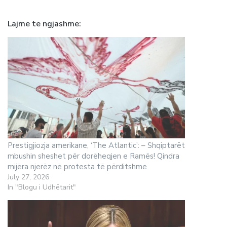
Lajme te ngjashme
Prestigjiozja amerikane, ‘The Atlantic’: – Shqiptarët
mbushin sheshet për dorëheqjen e Ramës! Qindra
mijëra njerëz në protesta të përditshme
July 27, 2026
In "Blogu i Udhëtarit"