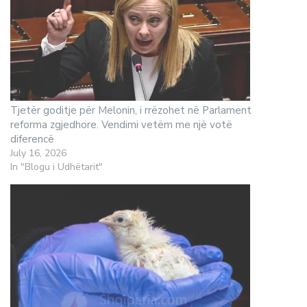
Tjetër goditje për Melonin, i rrëzohet në Parlament
reforma zgjedhore. Vendimi vetëm me një votë
diferencë
July 16, 2026
In "Blogu i Udhëtarit"