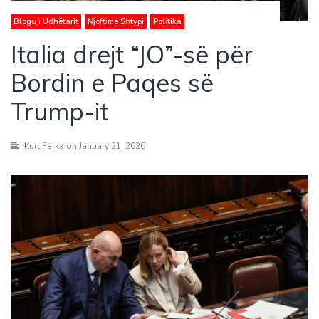
Blogu i Udhëtarit
Njoftime Shtypi
Politika
Italia drejt “JO”-së për
Bordin e Paqes së
Trump-it
Kurt Farka
on January 21, 2026