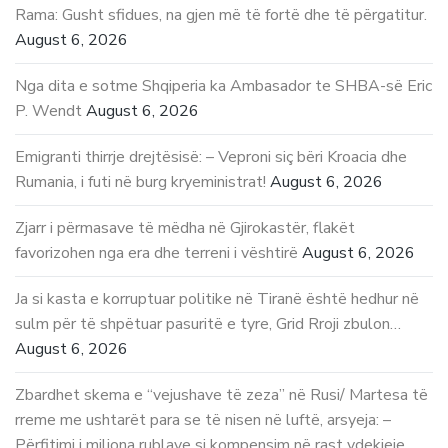
Rama: Gusht sfidues, na gjen më të fortë dhe të përgatitur.
August 6, 2026
Nga dita e sotme Shqiperia ka Ambasador te SHBA-së Eric
P. Wendt
August 6, 2026
Emigranti thirrje drejtësisë: – Veproni siç bëri Kroacia dhe
Rumania, i futi në burg kryeministrat!
August 6, 2026
Zjarr i përmasave të mëdha në Gjirokastër, flakët
favorizohen nga era dhe terreni i vështirë
August 6, 2026
Ja si kasta e korruptuar politike në Tiranë është hedhur në
sulm për të shpëtuar pasuritë e tyre, Grid Rroji zbulon…
August 6, 2026
Zbardhet skema e “vejushave të zeza” në Rusi/ Martesa të
rreme me ushtarët para se të nisen në luftë, arsyeja: –
Përfitimi i miliona rublave si kompensim në rast vdekjeje