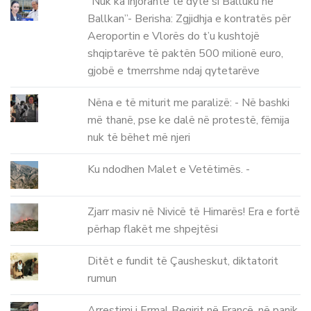
“Nuk ka injorante të dytë si Balluku në
Ballkan”- Berisha: Zgjidhja e kontratës për
Aeroportin e Vlorës do t’u kushtojë
shqiptarëve të paktën 500 milionë euro,
gjobë e tmerrshme ndaj qytetarëve
Nëna e të miturit me paralizë: - Në bashki
më thanë, pse ke dalë në protestë, fëmija
nuk të bëhet më njeri
Ku ndodhen Malet e Vetëtimës. -
Zjarr masiv në Nivicë të Himarës! Era e fortë
përhap flakët me shpejtësi
Ditët e fundit të Çausheskut, diktatorit
rumun
Arrestimi i Ermal Beqirit në Francë, në panik