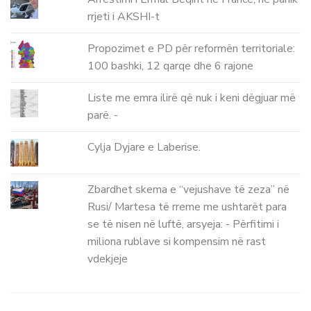
rrjeti i AKSHI-t
Propozimet e PD për reformën territoriale:
100 bashki, 12 qarqe dhe 6 rajone
Liste me emra ilirë që nuk i keni dëgjuar më
parë. -
Cylja Dyjare e Laberise.
Zbardhet skema e “vejushave të zeza” në
Rusi/ Martesa të rreme me ushtarët para
se të nisen në luftë, arsyeja: - Përfitimi i
miliona rublave si kompensim në rast
vdekjeje