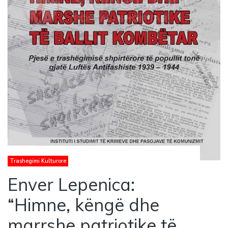
Trashegimi Kulturore
Enver Lepenica:
“Himne, këngë dhe
marrshe patriotike të