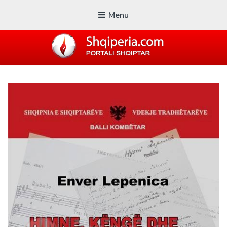
Menu
SHQIPERIA.COM
Blogu i ShqiperiaCom