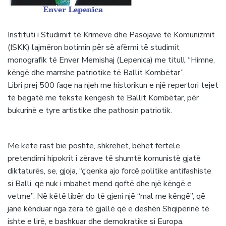
Instituti i Studimit të Krimeve dhe Pasojave të Komunizmit
(ISKK) lajmëron botimin për së afërmi të studimit
monografik të Enver Memishaj (Lepenica) me titull “Himne,
këngë dhe marrshe patriotike të Ballit Kombëtar”.
Libri prej 500 faqe na njeh me historikun e një repertori tejet
të begatë me tekste kengesh të Ballit Kombëtar, për
bukurinë e tyre artistike dhe pathosin patriotik.
Me këtë rast bie posh
të, shkrehet, bëhet fërtele
pretendimi hipokrit i zërave të shumtë komunistë gjatë
diktaturës, se, gjoja, “ç’qenka ajo forcë politike antifashiste
si Balli, që nuk i mbahet mend qoftë dhe një këngë e
vetme”. Në këtë libër do të gjeni një “mal me këngë”, që
janë kënduar nga zëra të gjallë që e deshën Shqipërinë të
ishte e lirë, e bashkuar dhe demokratike si Europa.