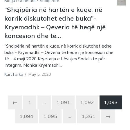
Blogu i Udhëtarit
Shoqerore
“Shqipëria në hartën e kuqe, në
korrik diskutohet edhe buka”-
Kryemadhi: – Qeveria të heqë një
koncesion dhe të…
“Shqipëria në hartën e kuqe, në korrik diskutohet edhe
buka”- Kryemadhi: – Qeveria të heqë një koncesion dhe
të… 4 maji 2020 Kryetarja e Lëvizjes Socialiste për
Integrim, Monika Kryemadhi...
Kurt Farka
/
May 5, 2020
←
1
…
1,091
1,092
1,093
1,094
1,095
…
1,361
→