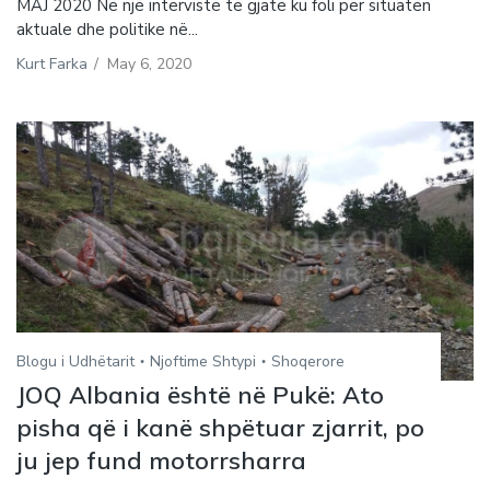
MAJ 2020 Në një intervistë të gjatë ku foli për situatën
aktuale dhe politike në...
Kurt Farka
/
May 6, 2020
Blogu i Udhëtarit
Njoftime Shtypi
Shoqerore
JOQ Albania është në Pukë: Ato
pisha që i kanë shpëtuar zjarrit, po
ju jep fund motorrsharra