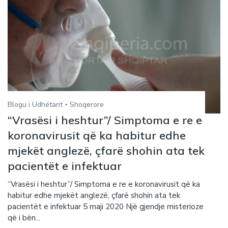
Blogu i Udhëtarit
Shoqerore
“Vrasësi i heshtur”/ Simptoma e re e
koronavirusit që ka habitur edhe
mjekët anglezë, çfarë shohin ata tek
pacientët e infektuar
“Vrasësi i heshtur”/ Simptoma e re e koronavirusit që ka
habitur edhe mjekët anglezë, çfarë shohin ata tek
pacientët e infektuar 5 maji 2020 Një gjendje misterioze
që i bën...