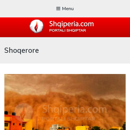
Menu
SHQIPERIA.COM
Shoqerore
Blogu i ShqiperiaCom