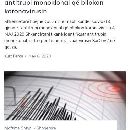
antitrupi monoklonal që bllokon
koronavirusin
Shkencëtarët bëjnë zbulimin e madh kundër Covid-19,
gjendet antitrupi monoklonal që bllokon koronavirusin 4
MAJ 2020 Shkencëtarët kanë identifikuar antitrupin
monoklonal, i aftë për të neutralizuar virusin SarCov2 në
qeliza,...
Kurt Farka
/
May 6, 2020
Njoftime Shtypi
Shoqerore