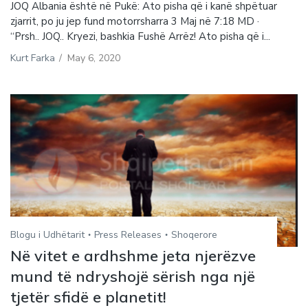
JOQ Albania është në Pukë: Ato pisha që i kanë shpëtuar
zjarrit, po ju jep fund motorrsharra 3 Maj në 7:18 MD ·
“Prsh.. JOQ.. Kryezi, bashkia Fushë Arrëz! Ato pisha që i...
Kurt Farka
/
May 6, 2020
Blogu i Udhëtarit
Press Releases
Shoqerore
Në vitet e ardhshme jeta njerëzve
mund të ndryshojë sërish nga një
tjetër sfidë e planetit!