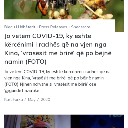
Blogu i Udhëtarit
Press Releases
Shoqerore
Jo vetëm COVID-19, ky është
kërcënimi i radhës që na vjen nga
Kina, ‘vrasësit me brirë’ që po bëjnë
namin (FOTO)
Jo vetëm COVID-19, ky është kërcënimi i radhës që na
vjen nga Kina, ‘vrasësit me brirë’ që po bëjnë namin
(FOTO) Njihen ndryshe si ‘vrasësit me brirë’ ose
‘gjigandët aziatikë’...
Kurt Farka
/
May 7, 2020