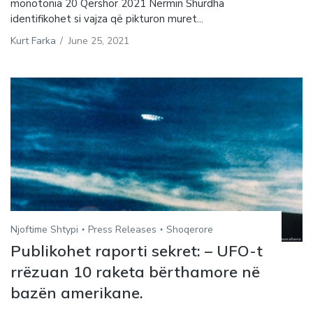
monotonia 20 Qershor 2021 Nermin Shurdha
identifikohet si vajza që pikturon muret...
Kurt Farka
/
June 25, 2021
Njoftime Shtypi
Press Releases
Shoqerore
Publikohet raporti sekret: – UFO-t
rrëzuan 10 raketa bërthamore në
bazën amerikane.