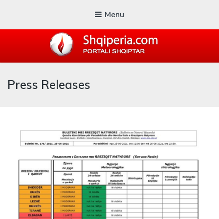
Menu
SHQIPERIA.COM
Press Releases
Blogu i ShqiperiaCom