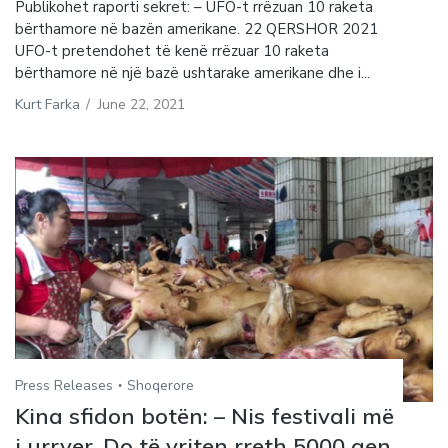
Publikohet raporti sekret: – UFO-t rrëzuan 10 raketa
bërthamore në bazën amerikane. 22 QERSHOR 2021
UFO-t pretendohet të kenë rrëzuar 10 raketa
bërthamore në një bazë ushtarake amerikane dhe i...
Kurt Farka
/
June 22, 2021
Press Releases
Shoqerore
Kina sfidon botën: – Nis festivali më
i urryer. Do të vriten rreth 5000 qen