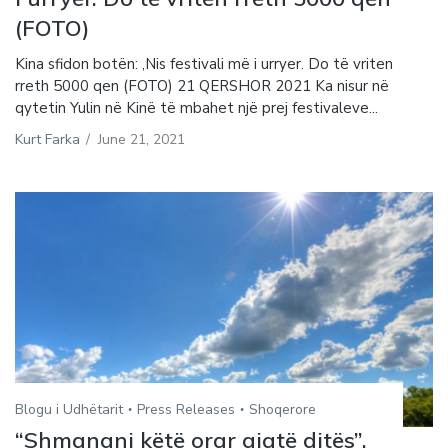
(FOTO)
Kina sfidon botën: ,Nis festivali më i urryer. Do të vriten
rreth 5000 qen (FOTO) 21 QERSHOR 2021 Ka nisur në
qytetin Yulin në Kinë të mbahet një prej festivaleve...
Kurt Farka
/
June 21, 2021
Blogu i Udhëtarit
Press Releases
Shoqerore
“Shmangni këtë orar gjatë ditës”,