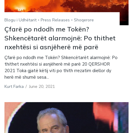
Blogu i Udhëtarit
Press Releases
Shoqerore
Çfarë po ndodh me Tokën?
Shkencëtarët alarmojnë: Po thithet
nxehtësi si asnjëherë më parë
Çfarë po ndodh me Tokën? Shkencëtarët alarmojnë: Po
thithet nxehtësi si asnjëherë më parë 20 QERSHOR
2021 Toka gjatë këtij viti po thith rrezatim diellor dy
herë më shumë sesa...
Kurt Farka
/
June 20, 2021