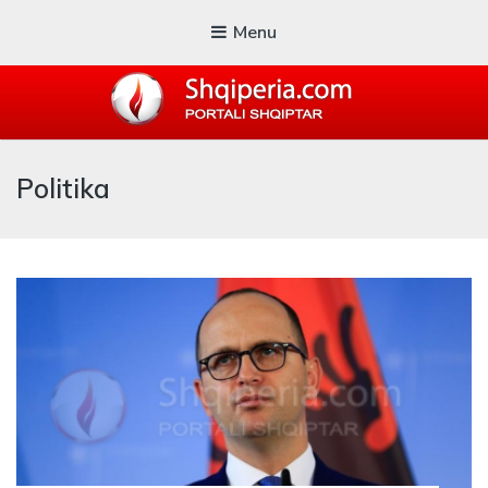
Menu
SHQIPERIA.COM
Politika
Blogu i ShqiperiaCom