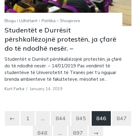
Blogu i Udhëtarit
Politika
Shoqerore
Studentët e Durrësit
përshkallëzojnë protestën, ja çfarë
do të ndodhë nesër. –
Studentët e Durrësit përshkallëzojnë protestën, ja çfarë
do të ndodhë nesër. – 14/01/2019 Pas vendimit të
studentëve të Universitetit të Tiranës për t’u ngujuar
brenda ambienteve të fakulteteve, mësohet se...
Kurt Farka
/
January 14, 2019
←
1
…
844
845
846
847
848
…
897
→