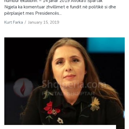
humbur ekuilibrin. – 14 janar 2019 Avokati Spartak
Ngjela ka komentuar zhvillimet e fundit në politikë si dhe
përplasjet mes Presidencës...
Kurt Farka
/
January 15, 2019