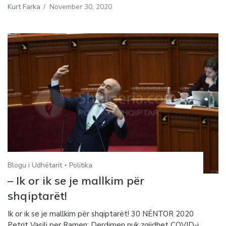
Kurt Farka
/
November 30, 2020
Blogu i Udhëtarit
Politika
– Ik or ik se je mallkim për
shqiptarët!
Ik or ik se je mallkim për shqiptarët! 30 NËNTOR 2020
Petrit Vasili per Ramen: Derdimen nuk zgjidhet COVID-i