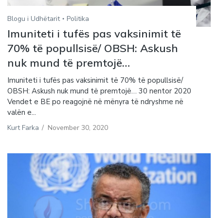
Blogu i Udhëtarit
Politika
Imuniteti i tufës pas vaksinimit të
70% të popullsisë/ OBSH: Askush
nuk mund të premtojë…
Imuniteti i tufës pas vaksinimit të 70% të popullsisë/
OBSH: Askush nuk mund të premtojë… 30 nentor 2020
Vendet e BE po reagojnë në mënyra të ndryshme në
valën e...
Kurt Farka
/
November 30, 2020