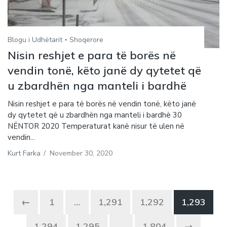
Blogu i Udhëtarit
Shoqerore
Nisin reshjet e para të borës në
vendin tonë, këto janë dy qytetet që
u zbardhën nga manteli i bardhë
Nisin reshjet e para të borës në vendin tonë, këto janë
dy qytetet që u zbardhën nga manteli i bardhë 30
NËNTOR 2020 Temperaturat kanë nisur të ulen në
vendin...
Kurt Farka
/
November 30, 2020
←
1
…
1,291
1,292
1,293
1,294
1,295
…
1,804
→