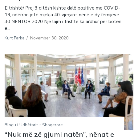
E trishtë/ Prej 3 ditësh kishte dalë pozitive me COVID-
19, ndërron jetë mjekja 40-vjeçare, nënë e dy fëmijëve
30 NËNTOR 2020 Një lajm i trishtë ka ardhur për botën
e...
Kurt Farka
/
November 30, 2020
Blogu i Udhëtarit
Shoqerore
“Nuk më zë gjumi natën”, nënat e