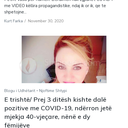
me VIDEO këllira propagandistike, ndaj ik or ik, qe te
shpetojne...
Kurt Farka
/
November 30, 2020
Blogu i Udhëtarit
Njoftime Shtypi
E trishtë/ Prej 3 ditësh kishte dalë
pozitive me COVID-19, ndërron jetë
mjekja 40-vjeçare, nënë e dy
fëmijëve