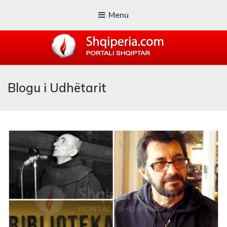
Menu
SHQIPERIA.COM
Blogu i Udhëtarit
Blogu i ShqiperiaCom