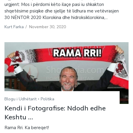
urgjent: Mos i përdorni këto ilaçe pasi iu shkakton
shqetësime psiqike dhe sjellje të lidhura me vetëvrasjen
30 NËNTOR 2020 Klorokina dhe hidroksiklorokina,...
Kurt Farka
/
November 30, 2020
Blogu i Udhëtarit
Politika
Kendi i Fotografise: Ndodh edhe
Keshtu …
Rama Rri. Ka bereqet!