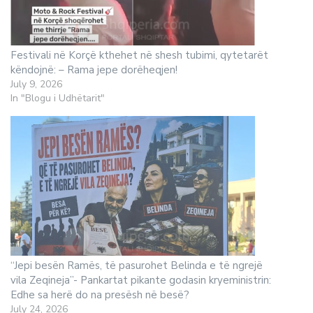
Festivali në Korçë kthehet në shesh tubimi, qytetarët
këndojnë: – Rama jepe dorëheqjen!
July 9, 2026
In "Blogu i Udhëtarit"
“Jepi besën Ramës, të pasurohet Belinda e të ngrejë
vila Zeqineja”- Pankartat pikante godasin kryeministrin:
Edhe sa herë do na presësh në besë?
July 24, 2026