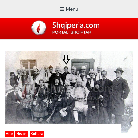
Menu
SHQIPERIA.COM
Blogu i ShqiperiaCom
Arte
Histori
Kultura