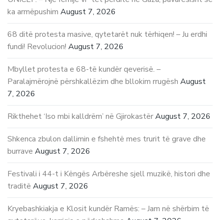
ka armëpushim
August 7, 2026
68 ditë protesta masive, qytetarët nuk tërhiqen! – Ju erdhi
fundi! Revolucion!
August 7, 2026
Mbyllet protesta e 68-të kundër qeverisë. –
Paralajmërojnë përshkallëzim dhe bllokim rrugësh
August
7, 2026
Rikthehet ‘Iso mbi kalldrëm’ në Gjirokastër
August 7, 2026
Shkenca zbulon dallimin e fshehtë mes trurit të grave dhe
burrave
August 7, 2026
Festivali i 44-t i Këngës Arbëreshe sjell muzikë, histori dhe
traditë
August 7, 2026
Kryebashkiakja e Klosit kundër Ramës: – Jam në shërbim të