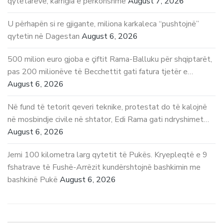
qytetarëve, karrigia e përkohshme
August 7, 2026
U përhapën si re gjigante, miliona karkaleca “pushtojnë”
qytetin në Dagestan
August 6, 2026
500 milion euro gjoba e çiftit Rama-Balluku për shqiptarët,
pas 200 milionëve të Becchettit gati fatura tjetër e…
August 6, 2026
Në fund të tetorit qeveri teknike, protestat do të kalojnë
në mosbindje civile në shtator, Edi Rama gati ndryshimet…
August 6, 2026
Jemi 100 kilometra larg qytetit të Pukës. Kryepleqtë e 9
fshatrave të Fushë-Arrëzit kundërshtojnë bashkimin me
bashkinë Pukë
August 6, 2026