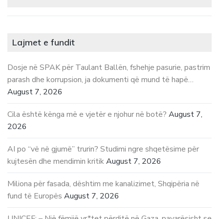
Lajmet e fundit
Dosje në SPAK për Taulant Ballën, fshehje pasurie, pastrim
parash dhe korrupsion, ja dokumenti që mund të hapë…
August 7, 2026
Cila është kënga më e vjetër e njohur në botë?
August 7,
2026
AI po “vë në gjumë” trurin? Studimi ngre shqetësime për
kujtesën dhe mendimin kritik
August 7, 2026
Miliona për fasada, dështim me kanalizimet, Shqipëria në
fund të Europës
August 7, 2026
UNICEF: – Një fëmijë vr*tet përditë në Gaza, pavarësisht se