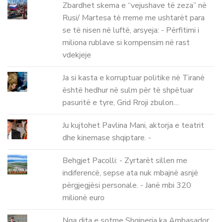
Zbardhet skema e “vejushave të zeza” në
Rusi/ Martesa të rreme me ushtarët para
se të nisen në luftë, arsyeja: - Përfitimi i
miliona rublave si kompensim në rast
vdekjeje
Ja si kasta e korruptuar politike në Tiranë
është hedhur në sulm për të shpëtuar
pasuritë e tyre, Grid Rroji zbulon…
Ju kujtohet Pavlina Mani, aktorja e teatrit
dhe kinemase shqiptare. -
Behgjet Pacolli: - Zyrtarët sillen me
indiferencë, sepse ata nuk mbajnë asnjë
përgjegjësi personale. - Janë mbi 320
milionë euro
Nga dita e sotme Shqiperia ka Ambasador