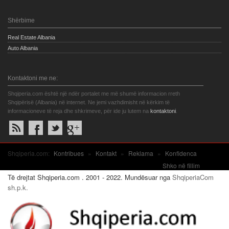
Shërbime
Real Estate Albania
Auto Albania
Kontaktoni me ne:
Shqiperia.com është një ndër portalet me më shumë informacion rreth
Shqipërisë (Albania) në internet. Ne jemi vazhdimisht në kërkim të
informacioneve të reja dhe shkrimeve, për ide ju lutem na
kontaktoni
.
Shqiperia.com:
Kontribues
»
Kontakt
»
Reklama
»
Konfidenca
Shko në fillim
Të drejtat Shqiperia.com . 2001 - 2022. Mundësuar nga
ShqiperiaCom
sh.p.k.