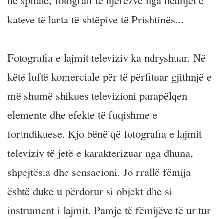
në spitale, fotografi të njerëzve nga hedhjet e
kateve të larta të shtëpive të Prishtinës...
Fotografia e lajmit televiziv ka ndryshuar. Në
këtë luftë komerciale për të përfituar gjithnjë e
më shumë shikues televizioni parapëlqen
elemente dhe efekte të fuqishme e
fortndikuese. Kjo bënë që fotografia e lajmit
televiziv të jetë e karakterizuar nga dhuna,
shpejtësia dhe sensacioni. Jo rrallë fëmija
është duke u përdorur si objekt dhe si
instrument i lajmit. Pamje të fëmijëve të uritur