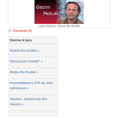
Lajmi televiziv, dhuna dhe fëmijët
Komente (0)
Shkrime të tjera
Mediat dhe politika »
Warschauer Kniefall* »
Media dhe feudali »
Kryeredaktoret e RTK-se, keta
bythlepires! »
Stavileci, Jabllanoviqi dhe
Gebelsi »