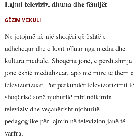
Lajmi televiziv, dhuna dhe fëmijët
GËZIM MEKULI
Ne jetojmë në një shoqëri që është e
udhëhequr dhe e kontrolluar nga media dhe
kultura mediale. Shoqëria jonë, e përditshmja
jonë është medializuar, apo më mirë të them e
televizorizuar. Por përkundër televizorizimit të
shoqërisë sonë njohuritë mbi ndikimin
televiziv dhe veçanërisht njohuritë
pedagogjike për lajmin në televizion janë të
varfra.