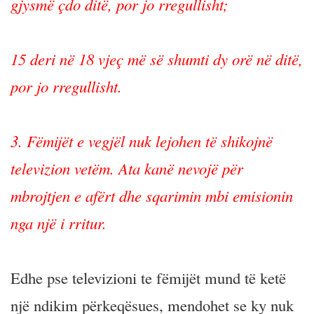
gjysmë çdo ditë, por jo rregullisht;
15 deri në 18 vjeç më së shumti dy orë në ditë,
por jo rregullisht.
3. Fëmijët e vegjël nuk lejohen të shikojnë
televizion vetëm. Ata kanë nevojë për
mbrojtjen e afërt dhe sqarimin mbi emisionin
nga një i rritur.
Edhe pse televizioni te fëmijët mund të ketë
një ndikim përkeqësues, mendohet se ky nuk