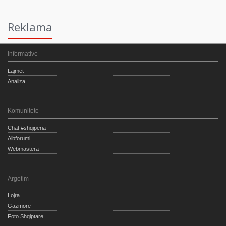
Reklama
Informative
Lajmet
Analiza
Komunitete
Chat #shqiperia
Albforumi
Webmastera
Argetim
Lojra
Gazmore
Foto Shqiptare