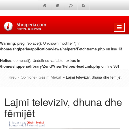
Shfaq
menun
Warning
: preg_replace(): Unknown modifier '{' in
/home/shqiperia/application/views/helpers/Fetchterms.php
on line
13
Notice
: compact(): Undefined variable: extras in
/home/shqiperia/library/Zend/View/Helper/HeadLink.php
on line
381
Kreu
»
Opinione
»
Gëzim Mekuli
» Lajmi televiziv, dhuna dhe fëmijët
Lajmi televiziv, dhuna dhe
fëmijët
Shkruar nga:
Gëzim Mekuli
Botuar më:
18 vite më parë