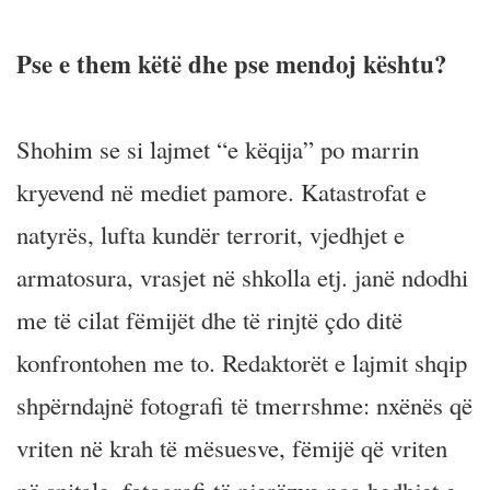
Pse e them këtë dhe pse mendoj kështu?
Shohim se si lajmet “e këqija” po marrin
kryevend në mediet pamore. Katastrofat e
natyrës, lufta kundër terrorit, vjedhjet e
armatosura, vrasjet në shkolla etj. janë ndodhi
me të cilat fëmijët dhe të rinjtë çdo ditë
konfrontohen me to. Redaktorët e lajmit shqip
shpërndajnë fotografi të tmerrshme: nxënës që
vriten në krah të mësuesve, fëmijë që vriten