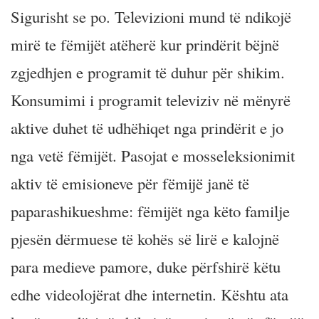
Sigurisht se po. Televizioni mund të ndikojë
mirë te fëmijët atëherë kur prindërit bëjnë
zgjedhjen e programit të duhur për shikim.
Konsumimi i programit televiziv në mënyrë
aktive duhet të udhëhiqet nga prindërit e jo
nga vetë fëmijët. Pasojat e mosseleksionimit
aktiv të emisioneve për fëmijë janë të
paparashikueshme: fëmijët nga këto familje
pjesën dërmuese të kohës së lirë e kalojnë
para medieve pamore, duke përfshirë këtu
edhe videolojërat dhe internetin. Kështu ata