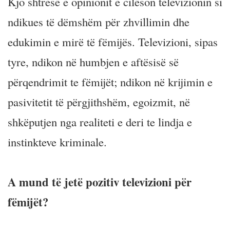
Kjo shtresë e opinionit e cilëson televizionin si
ndikues të dëmshëm për zhvillimin dhe
edukimin e mirë të fëmijës. Televizioni, sipas
tyre, ndikon në humbjen e aftësisë së
përqendrimit te fëmijët; ndikon në krijimin e
pasivitetit të përgjithshëm, egoizmit, në
shkëputjen nga realiteti e deri te lindja e
instinkteve kriminale.
A mund të jetë pozitiv televizioni për
fëmijët?