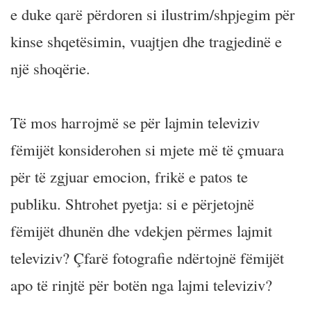
e duke qarë përdoren si ilustrim/shpjegim për
kinse shqetësimin, vuajtjen dhe tragjedinë e
një shoqërie.
Të mos harrojmë se për lajmin televiziv
fëmijët konsiderohen si mjete më të çmuara
për të zgjuar emocion, frikë e patos te
publiku. Shtrohet pyetja: si e përjetojnë
fëmijët dhunën dhe vdekjen përmes lajmit
televiziv? Çfarë fotografie ndërtojnë fëmijët
apo të rinjtë për botën nga lajmi televiziv?