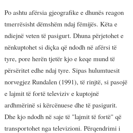
Po ashtu afërsia gjeografike e dhunës reagon
tmerrësisht dëmshëm ndaj fëmijës. Këta e
ndiejnë veten të pasigurt. Dhuna përjetohet e
nënkuptohet si diçka që ndodh në afërsi të
tyre, pore herën tjetër kjo e keqe mund të
përsëritet edhe ndaj tyre. Sipas hulumtuesit
norvegjez Rundalen (1991), të rinjtë, si pasojë
e lajmit të fortë televiziv e kuptojnë
ardhmërinë si kërcënuese dhe të pasigurit.
Dhe kjo ndodh në saje të "lajmit të fortë" që
transportohet nga televizioni. Përqendrimi i