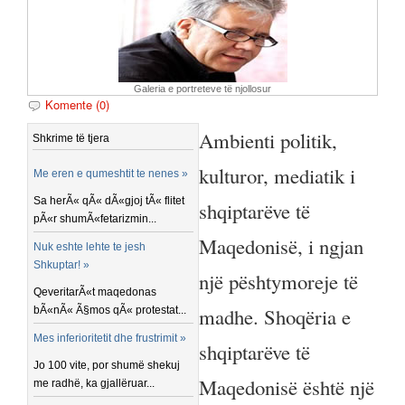
Galeria e portreteve të njollosur
Komente (0)
Ambienti politik,
Shkrime të tjera
kulturor, mediatik i
Me eren e qumeshtit te nenes »
Sa herÃ« qÃ« dÃ«gjoj tÃ« flitet
shqiptarëve të
pÃ«r shumÃ«fetarizmin...
Maqedonisë, i ngjan
Nuk eshte lehte te jesh
Shkuptar! »
një pështymoreje të
QeveritarÃ«t maqedonas
madhe. Shoqëria e
bÃ«nÃ« Ã§mos qÃ« protestat...
Mes inferioritetit dhe frustrimit »
shqiptarëve të
Jo 100 vite, por shumë shekuj
Maqedonisë është një
me radhë, ka gjallëruar...