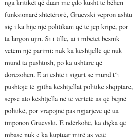
nga kritikët që duan me çdo kusht të bëhen
funksionarë shtetërorë, Gruevski vepron ashtu
siç i ka hije një politikani që të jep kripë, por
ta largon ujin. Si i tillë, ai i mbetet besnik
vetëm një parimi: nuk ka kështjellë që nuk
mund ta pushtosh, po ka ushtarë që
dorëzohen. E ai është i sigurt se mund t‘i
pushtojë të gjitha kështjellat politike shqiptare,
sepse ato kështjella në të vërtetë as që bëjnë
politikë, por vrapojnë pas ngjarjeve që ua
imponon Gruevski. E ndërkohë, ka diçka që
mbase nuk e ka kuptuar mirë as vetë