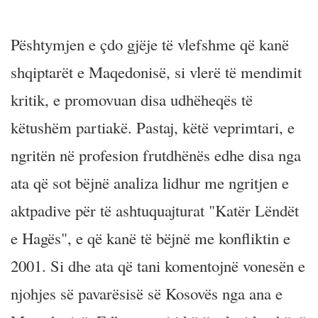
Pështymjen e çdo gjëje të vlefshme që kanë
shqiptarët e Maqedonisë, si vlerë të mendimit
kritik, e promovuan disa udhëheqës të
këtushëm partiakë. Pastaj, këtë veprimtari, e
ngritën në profesion frutdhënës edhe disa nga
ata që sot bëjnë analiza lidhur me ngritjen e
aktpadive për të ashtuquajturat "Katër Lëndët
e Hagës", e që kanë të bëjnë me konfliktin e
2001. Si dhe ata që tani komentojnë vonesën e
njohjes së pavarësisë së Kosovës nga ana e