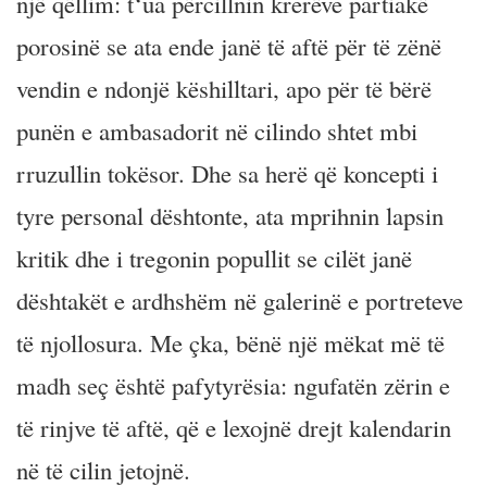
një qëllim: t‘ua përcillnin krerëve partiakë
porosinë se ata ende janë të aftë për të zënë
vendin e ndonjë këshilltari, apo për të bërë
punën e ambasadorit në cilindo shtet mbi
rruzullin tokësor. Dhe sa herë që koncepti i
tyre personal dështonte, ata mprihnin lapsin
kritik dhe i tregonin popullit se cilët janë
dështakët e ardhshëm në galerinë e portreteve
të njollosura. Me çka, bënë një mëkat më të
madh seç është pafytyrësia: ngufatën zërin e
të rinjve të aftë, që e lexojnë drejt kalendarin
në të cilin jetojnë.