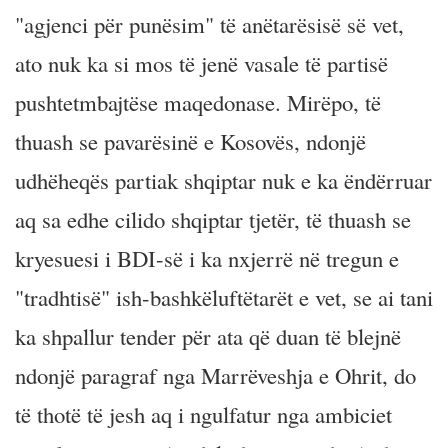
"agjenci për punësim" të anëtarësisë së vet,
ato nuk ka si mos të jenë vasale të partisë
pushtetmbajtëse maqedonase. Mirëpo, të
thuash se pavarësinë e Kosovës, ndonjë
udhëheqës partiak shqiptar nuk e ka ëndërruar
aq sa edhe cilido shqiptar tjetër, të thuash se
kryesuesi i BDI-së i ka nxjerrë në tregun e
"tradhtisë" ish-bashkëluftëtarët e vet, se ai tani
ka shpallur tender për ata që duan të blejnë
ndonjë paragraf nga Marrëveshja e Ohrit, do
të thotë të jesh aq i ngulfatur nga ambiciet