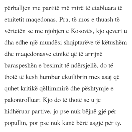
përballjen me partitë më mirë të etabluara të
etnitetit maqedonas. Pra, të mos e thuash të
vërtetën se me njohjen e Kosovës, kjo qeveri u
dha edhe një mundësi shqiptarëve të këtushëm
dhe maqedonasve etnikë që të arrijnë
baraspeshën e besimit të ndërsjellë, do të
thotë të kesh humbur ekuilibrin mes asaj që
quhet kritikë qëllimmirë dhe pështymje e
pakontrolluar. Kjo do të thotë se u je
hidhëruar partive, jo pse nuk bëjnë gjë për
popullin, por pse nuk kanë bërë asgjë për ty.