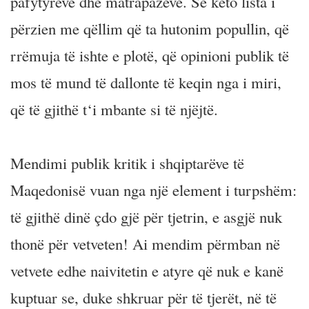
pafytyrëve dhe matrapazëve. Se këto lista i
përzien me qëllim që ta hutonim popullin, që
rrëmuja të ishte e plotë, që opinioni publik të
mos të mund të dallonte të keqin nga i miri,
që të gjithë t‘i mbante si të njëjtë.
Mendimi publik kritik i shqiptarëve të
Maqedonisë vuan nga një element i turpshëm:
të gjithë dinë çdo gjë për tjetrin, e asgjë nuk
thonë për vetveten! Ai mendim përmban në
vetvete edhe naivitetin e atyre që nuk e kanë
kuptuar se, duke shkruar për të tjerët, në të