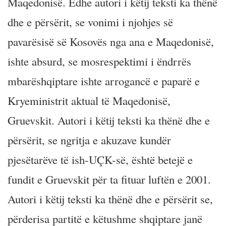
Maqedonisë. Edhe autori i këtij teksti ka thënë
dhe e përsërit, se vonimi i njohjes së
pavarësisë së Kosovës nga ana e Maqedonisë,
ishte absurd, se mosrespektimi i ëndrrës
mbarëshqiptare ishte arrogancë e paparë e
Kryeministrit aktual të Maqedonisë,
Gruevskit. Autori i këtij teksti ka thënë dhe e
përsërit, se ngritja e akuzave kundër
pjesëtarëve të ish-UÇK-së, është betejë e
fundit e Gruevskit për ta fituar luftën e 2001.
Autori i këtij teksti ka thënë dhe e përsërit se,
përderisa partitë e këtushme shqiptare janë