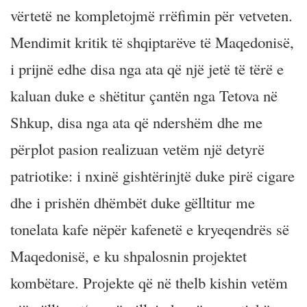
vërtetë ne kompletojmë rrëfimin për vetveten.
Mendimit kritik të shqiptarëve të Maqedonisë,
i prijnë edhe disa nga ata që një jetë të tërë e
kaluan duke e shëtitur çantën nga Tetova në
Shkup, disa nga ata që ndershëm dhe me
përplot pasion realizuan vetëm një detyrë
patriotike: i nxinë gishtërinjtë duke pirë cigare
dhe i prishën dhëmbët duke gëlltitur me
tonelata kafe nëpër kafenetë e kryeqendrës së
Maqedonisë, e ku shpalosnin projektet
kombëtare. Projekte që në thelb kishin vetëm