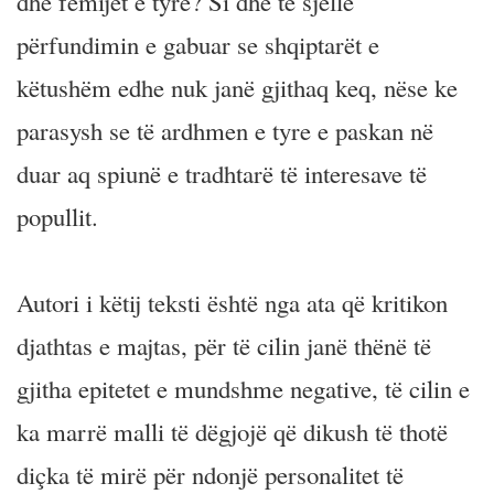
dhe fëmijët e tyre? Si dhe të sjellë
përfundimin e gabuar se shqiptarët e
këtushëm edhe nuk janë gjithaq keq, nëse ke
parasysh se të ardhmen e tyre e paskan në
duar aq spiunë e tradhtarë të interesave të
popullit.
Autori i këtij teksti është nga ata që kritikon
djathtas e majtas, për të cilin janë thënë të
gjitha epitetet e mundshme negative, të cilin e
ka marrë malli të dëgjojë që dikush të thotë
diçka të mirë për ndonjë personalitet të