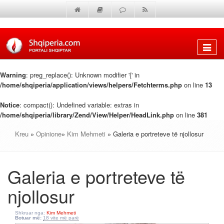
Shfaq
menun
Warning
: preg_replace(): Unknown modifier '{' in
/home/shqiperia/application/views/helpers/Fetchterms.php
on line
13
Notice
: compact(): Undefined variable: extras in
/home/shqiperia/library/Zend/View/Helper/HeadLink.php
on line
381
Kreu
»
Opinione
»
Kim Mehmeti
» Galeria e portreteve të njollosur
Galeria e portreteve të
njollosur
Shkruar nga:
Kim Mehmeti
Botuar më:
18 vite më parë