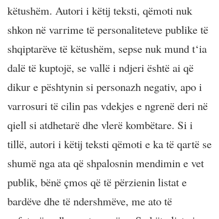
këtushëm. Autori i këtij teksti, qëmoti nuk
shkon në varrime të personaliteteve publike të
shqiptarëve të këtushëm, sepse nuk mund t‘ia
dalë të kuptojë, se vallë i ndjeri është ai që
dikur e pështynin si personazh negativ, apo i
varrosuri të cilin pas vdekjes e ngrenë deri në
qiell si atdhetarë dhe vlerë kombëtare. Si i
tillë, autori i këtij teksti qëmoti e ka të qartë se
shumë nga ata që shpalosnin mendimin e vet
publik, bënë çmos që të përzienin listat e
bardëve dhe të ndershmëve, me ato të