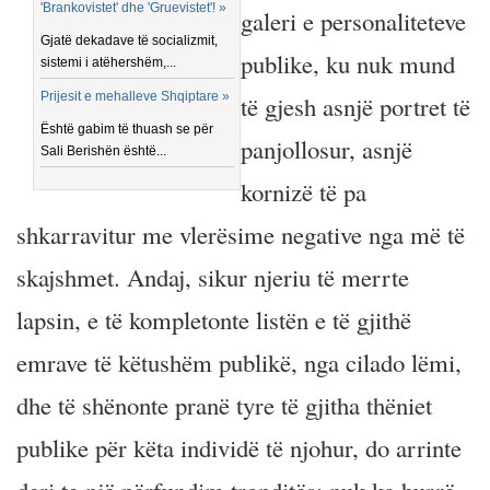
'Brankovistet' dhe 'Gruevistet'! »
galeri e personaliteteve
Gjatë dekadave të socializmit,
publike, ku nuk mund
sistemi i atëhershëm,...
Prijesit e mehalleve Shqiptare »
të gjesh asnjë portret të
Është gabim të thuash se për
panjollosur, asnjë
Sali Berishën është...
kornizë të pa
shkarravitur me vlerësime negative nga më të
skajshmet. Andaj, sikur njeriu të merrte
lapsin, e të kompletonte listën e të gjithë
emrave të këtushëm publikë, nga cilado lëmi,
dhe të shënonte pranë tyre të gjitha thëniet
publike për këta individë të njohur, do arrinte