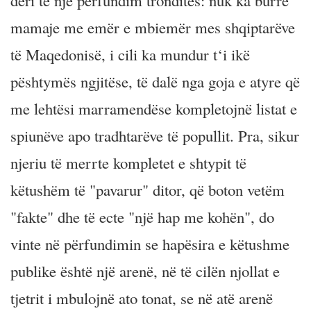
deri te një përfundim tronditës: nuk ka burrë
mamaje me emër e mbiemër mes shqiptarëve
të Maqedonisë, i cili ka mundur t‘i ikë
pështymës ngjitëse, të dalë nga goja e atyre që
me lehtësi marramendëse kompletojnë listat e
spiunëve apo tradhtarëve të popullit. Pra, sikur
njeriu të merrte kompletet e shtypit të
këtushëm të "pavarur" ditor, që boton vetëm
"fakte" dhe të ecte "një hap me kohën", do
vinte në përfundimin se hapësira e këtushme
publike është një arenë, në të cilën njollat e
tjetrit i mbulojnë ato tonat, se në atë arenë