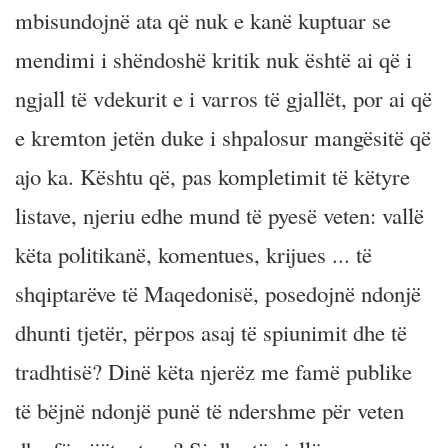
mbisundojnë ata që nuk e kanë kuptuar se
mendimi i shëndoshë kritik nuk është ai që i
ngjall të vdekurit e i varros të gjallët, por ai që
e kremton jetën duke i shpalosur mangësitë që
ajo ka. Kështu që, pas kompletimit të këtyre
listave, njeriu edhe mund të pyesë veten: vallë
këta politikanë, komentues, krijues ... të
shqiptarëve të Maqedonisë, posedojnë ndonjë
dhunti tjetër, përpos asaj të spiunimit dhe të
tradhtisë? Dinë këta njerëz me famë publike
të bëjnë ndonjë punë të ndershme për veten