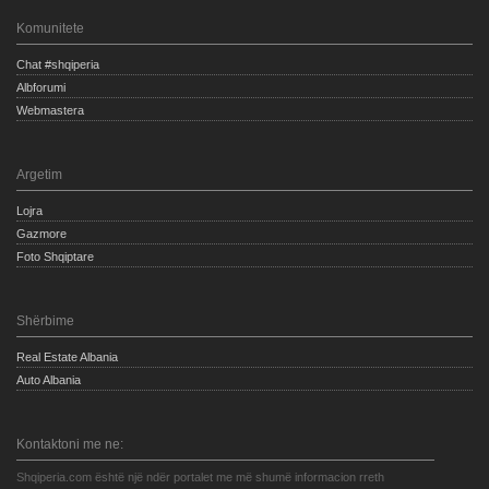
Komunitete
Chat #shqiperia
Albforumi
Webmastera
Argetim
Lojra
Gazmore
Foto Shqiptare
Shërbime
Real Estate Albania
Auto Albania
Kontaktoni me ne:
Shqiperia.com është një ndër portalet me më shumë informacion rreth