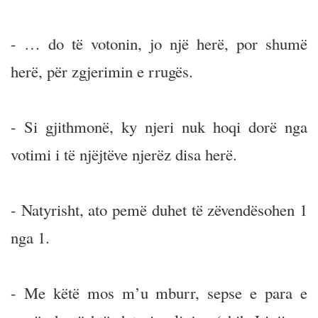
- … do të votonin, jo një herë, por shumë
herë, për zgjerimin e rrugës.
- Si gjithmonë, ky njeri nuk hoqi dorë nga
votimi i të njëjtëve njerëz disa herë.
- Natyrisht, ato pemë duhet të zëvendësohen 1
nga 1.
- Me këtë mos m’u mburr, sepse e para e