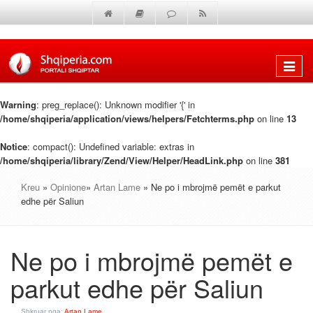
Shfaq
menun
Warning
: preg_replace(): Unknown modifier '{' in
/home/shqiperia/application/views/helpers/Fetchterms.php
on line
13
Notice
: compact(): Undefined variable: extras in
/home/shqiperia/library/Zend/View/Helper/HeadLink.php
on line
381
Kreu
»
Opinione
»
Artan Lame
» Ne po i mbrojmë pemët e parkut
edhe për Saliun
Ne po i mbrojmë pemët e
parkut edhe për Saliun
Shkruar nga:
Artan Lame