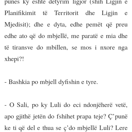
punës ky është detyrim ligjor (shih Ligjin e
Planifikimit të Territorit dhe Ligjin e
Mjedisit); dhe e dyta, edhe pemët që preu
edhe ato që do mbjellë, me paratë e mia dhe
të tiransve do mbillen, se mos i nxore nga
xhepi?!
- Bashkia po mbjell dyfishin e tyre.
- O Sali, po ky Luli do eci ndonjëherë vetë,
apo gjithë jetën do fshihet prapa teje? Ç’punë
ke ti që del e thua se ç’do mbjellë Luli? Lere