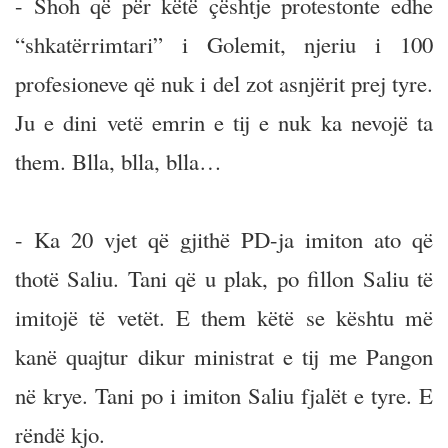
- Shoh që për këtë çështje protestonte edhe
“shkatërrimtari” i Golemit, njeriu i 100
profesioneve që nuk i del zot asnjërit prej tyre.
Ju e dini vetë emrin e tij e nuk ka nevojë ta
them. Blla, blla, blla…
- Ka 20 vjet që gjithë PD-ja imiton ato që
thotë Saliu. Tani që u plak, po fillon Saliu të
imitojë të vetët. E them këtë se kështu më
kanë quajtur dikur ministrat e tij me Pangon
në krye. Tani po i imiton Saliu fjalët e tyre. E
rëndë kjo.