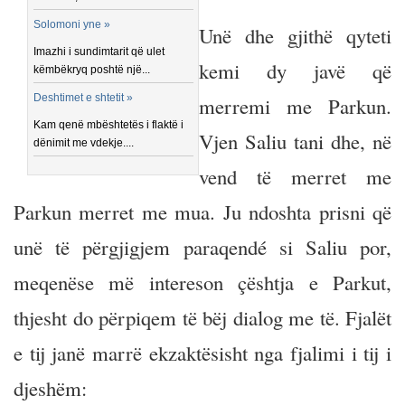
Solomoni yne »
Unë dhe gjithë qyteti
Imazhi i sundimtarit që ulet
kemi dy javë që
këmbëkryq poshtë një...
Deshtimet e shtetit »
merremi me Parkun.
Kam qenë mbështetës i flaktë i
Vjen Saliu tani dhe, në
dënimit me vdekje....
vend të merret me
Parkun merret me mua. Ju ndoshta prisni që
unë të përgjigjem paraqendé si Saliu por,
meqenëse më intereson çështja e Parkut,
thjesht do përpiqem të bëj dialog me të. Fjalët
e tij janë marrë ekzaktësisht nga fjalimi i tij i
djeshëm: