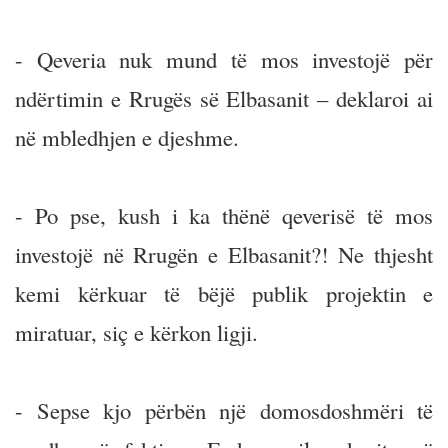
- Qeveria nuk mund të mos investojë për
ndërtimin e Rrugës së Elbasanit – deklaroi ai
në mbledhjen e djeshme.
- Po pse, kush i ka thënë qeverisë të mos
investojë në Rrugën e Elbasanit?! Ne thjesht
kemi kërkuar të bëjë publik projektin e
miratuar, siç e kërkon ligji.
- Sepse kjo përbën një domosdoshmëri të