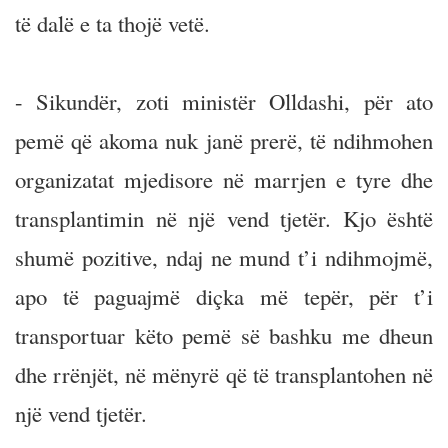
të dalë e ta thojë vetë.
- Sikundër, zoti ministër Olldashi, për ato
pemë që akoma nuk janë prerë, të ndihmohen
organizatat mjedisore në marrjen e tyre dhe
transplantimin në një vend tjetër. Kjo është
shumë pozitive, ndaj ne mund t’i ndihmojmë,
apo të paguajmë diçka më tepër, për t’i
transportuar këto pemë së bashku me dheun
dhe rrënjët, në mënyrë që të transplantohen në
një vend tjetër.