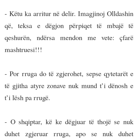
- Këtu ka arritur në delir. Imagjinoj Olldashin
që, teksa e dëgjon përpiqet të mbajë të
qeshurën, ndërsa mendon me vete: çfarë
mashtruesi!!!
- Por rruga do të zgjerohet, sepse qytetarët e
të gjitha atyre zonave nuk mund t’i dënosh e
t’i lësh pa rrugë.
- O shqiptar, kë ke dëgjuar të thojë se nuk
duhet zgjeruar rruga, apo se nuk duhet