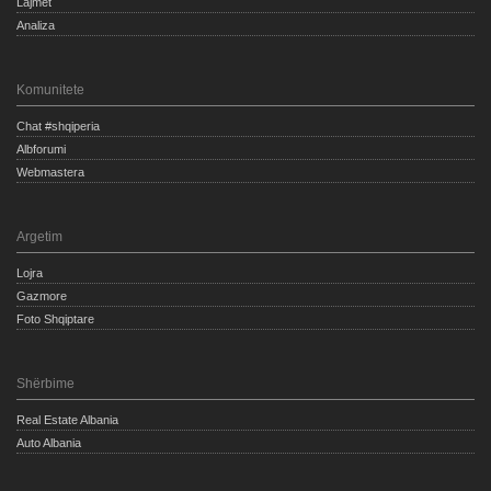
Lajmet
Analiza
Komunitete
Chat #shqiperia
Albforumi
Webmastera
Argetim
Lojra
Gazmore
Foto Shqiptare
Shërbime
Real Estate Albania
Auto Albania