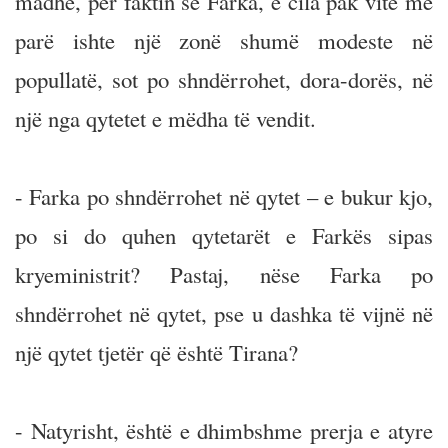
madhe, për faktin se Farka, e cila pak vite më
parë ishte një zonë shumë modeste në
popullatë, sot po shndërrohet, dora-dorës, në
një nga qytetet e mëdha të vendit.
- Farka po shndërrohet në qytet – e bukur kjo,
po si do quhen qytetarët e Farkës sipas
kryeministrit? Pastaj, nëse Farka po
shndërrohet në qytet, pse u dashka të vijnë në
një qytet tjetër që është Tirana?
- Natyrisht, është e dhimbshme prerja e atyre