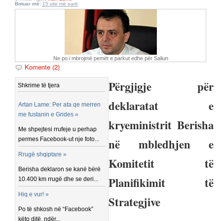
Botuar më:
15 vite më parë
Ne po i mbrojmë pemët e parkut edhe për Saliun
Komente (2)
Përgjigje për
Shkrime të tjera
deklaratat e
Artan Lame: Per ata qe merren
me fustanin e Grides »
kryeministrit Berisha
Me shpejtesi rrufeje u perhap
permes Facebook-ut nje foto...
në mbledhjen e
Rrugë shqiptare »
Komitetit të
Berisha deklaron se kanë bërë
Planifikimit të
10.400 km rrugë dhe se deri...
Hiq e vur! »
Strategjive
Po të shkosh në “Facebook”
këto ditë, ndër...