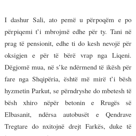
I dashur Sali, ato pemë u përpoqëm e po
përpiqemi t’i mbrojmë edhe për ty. Tani në
prag të pensionit, edhe ti do kesh nevojë për
oksigjen e për të bërë vrap nga Liqeni.
Dëgjomë mua, në s’ke ndërmend të ikësh për
fare nga Shqipëria, është më mirë t’i bësh
hyzmetin Parkut, se përndryshe do mbetesh të
bësh xhiro nëpër betonin e Rrugës së
Elbasanit, ndërsa autobusët e Qendrave
Tregtare do nxitojnë drejt Farkës, duke të