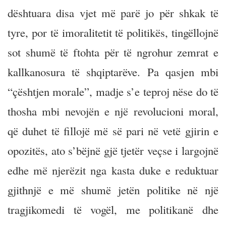
dështuara disa vjet më parë jo për shkak të
tyre, por të imoralitetit të politikës, tingëllojnë
sot shumë të ftohta për të ngrohur zemrat e
kallkanosura të shqiptarëve. Pa qasjen mbi
“çështjen morale”, madje s’e teproj nëse do të
thosha mbi nevojën e një revolucioni moral,
që duhet të fillojë më së pari në vetë gjirin e
opozitës, ato s’bëjnë gjë tjetër veçse i largojnë
edhe më njerëzit nga kasta duke e reduktuar
gjithnjë e më shumë jetën politike në një
tragjikomedi të vogël, me politikanë dhe