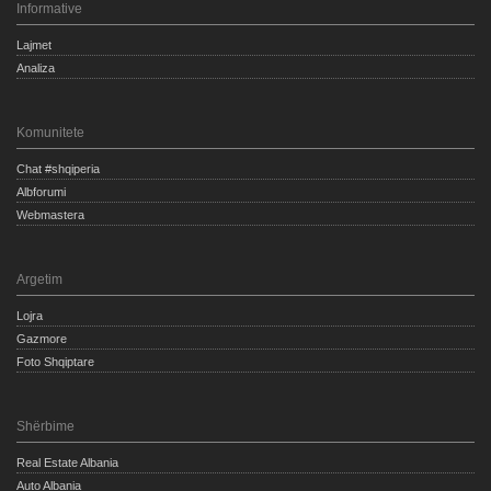
Informative
Lajmet
Analiza
Komunitete
Chat #shqiperia
Albforumi
Webmastera
Argetim
Lojra
Gazmore
Foto Shqiptare
Shërbime
Real Estate Albania
Auto Albania