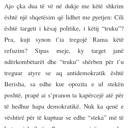
Ajo çka dua të vë në dukje me këtë shkrim
është një shqetësim që lidhet me pyetjen: Cili
është targeti i kësaj politike, i këtij “truku”?
Pra, kujt synon t’ia tregojë Rama këtë
refuzim? Sipas meje, ky target janë
ndërkombëtarët dhe “truku” shërben për t’u
treguar atyre se aq antidemokratik është
Berisha, sa edhe kur opozita e ul stekën
poshtë, prapë ai s’pranon ta kapërcejë atë për
të hedhur hapa demokratikë. Nuk ka qenë e
vështirë për të kuptuar se edhe “steka” më të