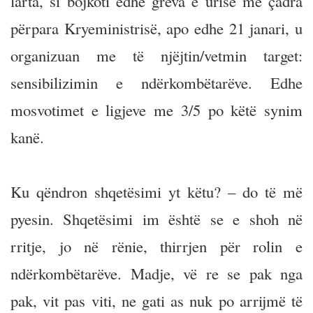
larta, si bojkoti edhe greva e urisë me çadra
përpara Kryeministrisë, apo edhe 21 janari, u
organizuan me të njëjtin/vetmin target:
sensibilizimin e ndërkombëtarëve. Edhe
mosvotimet e ligjeve me 3/5 po këtë synim
kanë.
Ku qëndron shqetësimi yt këtu? – do të më
pyesin. Shqetësimi im është se e shoh në
rritje, jo në rënie, thirrjen për rolin e
ndërkombëtarëve. Madje, vë re se pak nga
pak, vit pas viti, ne gati as nuk po arrijmë të