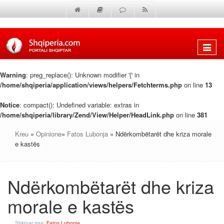
Shfaq
menun
Warning
: preg_replace(): Unknown modifier '{' in
/home/shqiperia/application/views/helpers/Fetchterms.php
on line
13
Notice
: compact(): Undefined variable: extras in
/home/shqiperia/library/Zend/View/Helper/HeadLink.php
on line
381
Kreu
»
Opinione
»
Fatos Lubonja
» Ndërkombëtarët dhe kriza morale
e kastës
Ndërkombëtarët dhe kriza
morale e kastës
Shkruar nga:
Fatos Lubonja