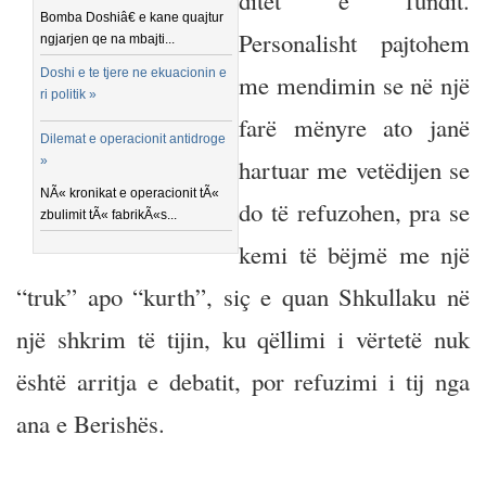
ditët e fundit.
Bomba Doshiâ€ e kane quajtur
Personalisht pajtohem
ngjarjen qe na mbajti...
Doshi e te tjere ne ekuacionin e
me mendimin se në një
ri politik »
farë mënyre ato janë
Dilemat e operacionit antidroge
»
hartuar me vetëdijen se
NÃ« kronikat e operacionit tÃ«
do të refuzohen, pra se
zbulimit tÃ« fabrikÃ«s...
kemi të bëjmë me një
“truk” apo “kurth”, siç e quan Shkullaku në
një shkrim të tijin, ku qëllimi i vërtetë nuk
është arritja e debatit, por refuzimi i tij nga
ana e Berishës.