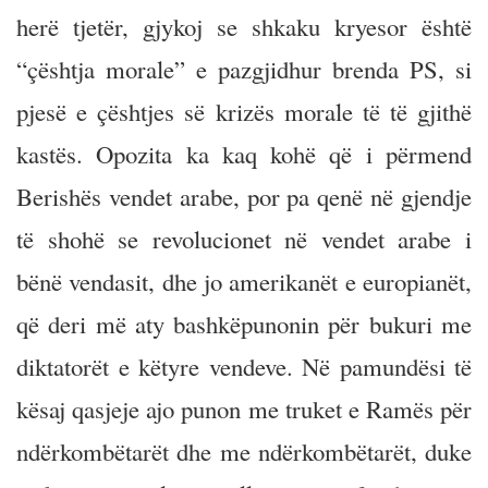
herë tjetër, gjykoj se shkaku kryesor është
“çështja morale” e pazgjidhur brenda PS, si
pjesë e çështjes së krizës morale të të gjithë
kastës. Opozita ka kaq kohë që i përmend
Berishës vendet arabe, por pa qenë në gjendje
të shohë se revolucionet në vendet arabe i
bënë vendasit, dhe jo amerikanët e europianët,
që deri më aty bashkëpunonin për bukuri me
diktatorët e këtyre vendeve. Në pamundësi të
kësaj qasjeje ajo punon me truket e Ramës për
ndërkombëtarët dhe me ndërkombëtarët, duke