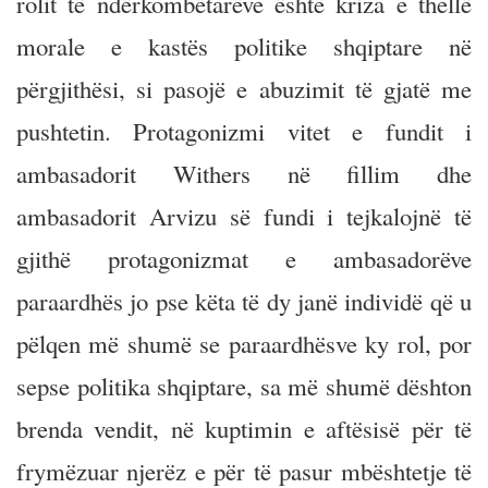
rolit të ndërkombëtarëve është kriza e thellë
morale e kastës politike shqiptare në
përgjithësi, si pasojë e abuzimit të gjatë me
pushtetin. Protagonizmi vitet e fundit i
ambasadorit Withers në fillim dhe
ambasadorit Arvizu së fundi i tejkalojnë të
gjithë protagonizmat e ambasadorëve
paraardhës jo pse këta të dy janë individë që u
pëlqen më shumë se paraardhësve ky rol, por
sepse politika shqiptare, sa më shumë dështon
brenda vendit, në kuptimin e aftësisë për të
frymëzuar njerëz e për të pasur mbështetje të