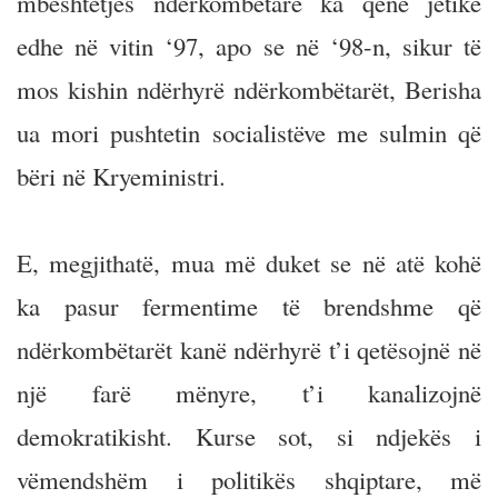
mbështetjes ndërkombëtare ka qenë jetike
edhe në vitin ‘97, apo se në ‘98-n, sikur të
mos kishin ndërhyrë ndërkombëtarët, Berisha
ua mori pushtetin socialistëve me sulmin që
bëri në Kryeministri.
E, megjithatë, mua më duket se në atë kohë
ka pasur fermentime të brendshme që
ndërkombëtarët kanë ndërhyrë t’i qetësojnë në
një farë mënyre, t’i kanalizojnë
demokratikisht. Kurse sot, si ndjekës i
vëmendshëm i politikës shqiptare, më