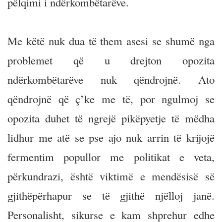
pëlqimi i ndërkombëtarëve.
Me këtë nuk dua të them asesi se shumë nga
problemet që u drejton opozita
ndërkombëtarëve nuk qëndrojnë. Ato
qëndrojnë që ç’ke me të, por ngulmoj se
opozita duhet të ngrejë pikëpyetje të mëdha
lidhur me atë se pse ajo nuk arrin të krijojë
fermentim popullor me politikat e veta,
përkundrazi, është viktimë e mendësisë së
gjithëpërhapur se të gjithë njëlloj janë.
Personalisht, sikurse e kam shprehur edhe