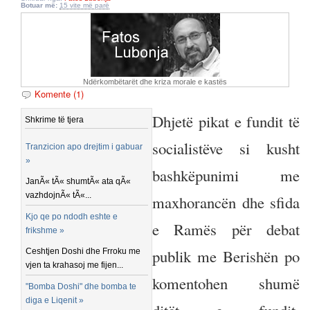
Botuar më:
15 vite më parë
Ndërkombëtarët dhe kriza morale e kastës
Komente (1)
Dhjetë pikat e fundit të
Shkrime të tjera
socialistëve si kusht
Tranzicion apo drejtim i gabuar
»
bashkëpunimi me
JanÃ« tÃ« shumtÃ« ata qÃ«
vazhdojnÃ« tÃ«...
maxhorancën dhe sfida
Kjo qe po ndodh eshte e
e Ramës për debat
frikshme »
publik me Berishën po
Ceshtjen Doshi dhe Frroku me
vjen ta krahasoj me fijen...
komentohen shumë
"Bomba Doshi" dhe bomba te
diga e Liqenit »