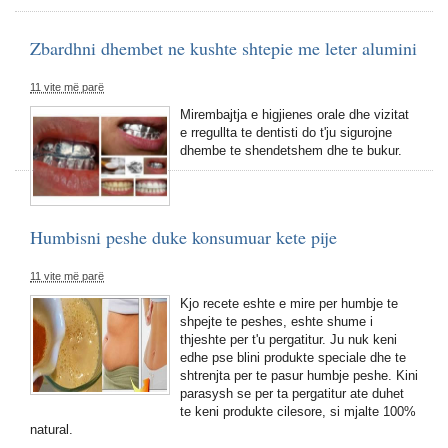
Zbardhni dhembet ne kushte shtepie me leter alumini
11 vite më parë
Mirembajtja e higjienes orale dhe vizitat
e rregullta te dentisti do t'ju sigurojne
dhembe te shendetshem dhe te bukur.
Humbisni peshe duke konsumuar kete pije
11 vite më parë
Kjo recete eshte e mire per humbje te
shpejte te peshes, eshte shume i
thjeshte per t'u pergatitur. Ju nuk keni
edhe pse blini produkte speciale dhe te
shtrenjta per te pasur humbje peshe. Kini
parasysh se per ta pergatitur ate duhet
te keni produkte cilesore, si mjalte 100%
natural.