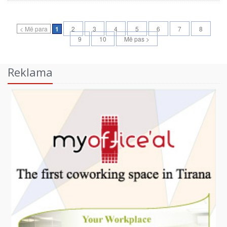
< Më para
1
2
3
4
5
6
7
8
9
10
Më pas >
Reklama