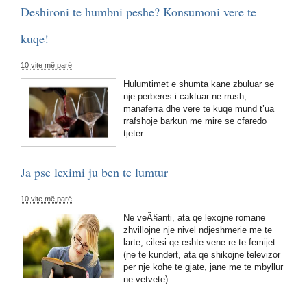
Deshironi te humbni peshe? Konsumoni vere te
kuqe!
10 vite më parë
Hulumtimet e shumta kane zbuluar se
nje perberes i caktuar ne rrush,
manaferra dhe vere te kuqe mund t’ua
rrafshoje barkun me mire se cfaredo
tjeter.
Ja pse leximi ju ben te lumtur
10 vite më parë
Ne veÃ§anti, ata qe lexojne romane
zhvillojne nje nivel ndjeshmerie me te
larte, cilesi qe eshte vene re te femijet
(ne te kundert, ata qe shikojne televizor
per nje kohe te gjate, jane me te mbyllur
ne vetvete).