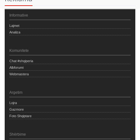
Informative
Lajmet
Analiza
Komunitete
Chat #shqiperia
Albforumi
Webmastera
Argetim
Lojra
Gazmore
Foto Shqiptare
Shërbime