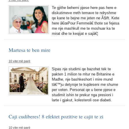
Te gjithe behemi pjese here pas here e
diskutimeve rreth temave te ndryshme
qe kane te bejne me jeten ne Ã§ift. Kete
here â€œPour Femmeâ€ thote se fejesa
me nje mashkull me te moshuar ka te
mirat dhe te keqijat e sajâ€¦
Martesa te ben mire
10 vite më parë
Sipas nje studimi qe bazohet tek te
pakten 1 milion te rritur ne Britanine e
Madhe, nje bashkeshort i mire mund
tâ€™ju detyroje te kujdeseni me shume
per veten. Personat qe u bene pjese e
studimit ishin te prekur nga presioni i
larte i gjakut, kolesteroli ose diabeti.
Caji cudiberes! 8 efektet pozitive te cajit te zi
10 vite më parë