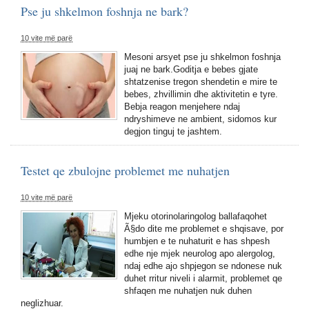
Pse ju shkelmon foshnja ne bark?
10 vite më parë
Mesoni arsyet pse ju shkelmon foshnja
juaj ne bark.Goditja e bebes gjate
shtatzenise tregon shendetin e mire te
bebes, zhvillimin dhe aktivitetin e tyre.
Bebja reagon menjehere ndaj
ndryshimeve ne ambient, sidomos kur
degjon tinguj te jashtem.
Testet qe zbulojne problemet me nuhatjen
10 vite më parë
Mjeku otorinolaringolog ballafaqohet
Ã§do dite me problemet e shqisave, por
humbjen e te nuhaturit e has shpesh
edhe nje mjek neurolog apo alergolog,
ndaj edhe ajo shpjegon se ndonese nuk
duhet rritur niveli i alarmit, problemet qe
shfaqen me nuhatjen nuk duhen
neglizhuar.