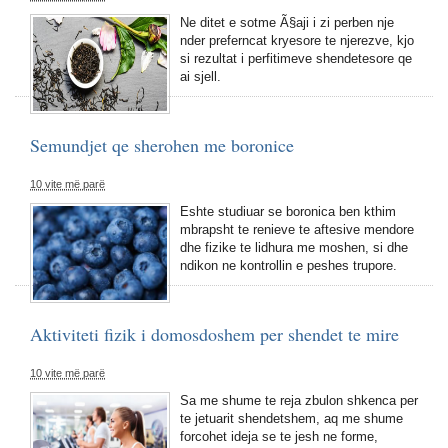
Ne ditet e sotme Ã§aji i zi perben nje
nder preferncat kryesore te njerezve, kjo
si rezultat i perfitimeve shendetesore qe
ai sjell.
Semundjet qe sherohen me boronice
10 vite më parë
Eshte studiuar se boronica ben kthim
mbrapsht te renieve te aftesive mendore
dhe fizike te lidhura me moshen, si dhe
ndikon ne kontrollin e peshes trupore.
Aktiviteti fizik i domosdoshem per shendet te mire
10 vite më parë
Sa me shume te reja zbulon shkenca per
te jetuarit shendetshem, aq me shume
forcohet ideja se te jesh ne forme,