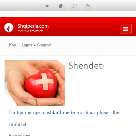
Shfaq
menun
Kreu
»
Lajme
»
Shendeti
Shendeti
Lidhja me nje mashkull me te moshuar pluset dhe
minuset
9 vite më parë