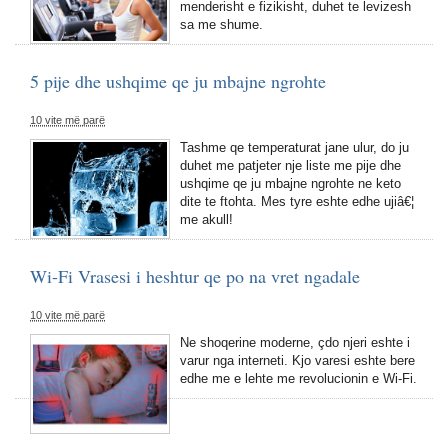
menderisht e fizikisht, duhet te levizesh
sa me shume.
5 pije dhe ushqime qe ju mbajne ngrohte
10 vite më parë
Tashme qe temperaturat jane ulur, do ju
duhet me patjeter nje liste me pije dhe
ushqime qe ju mbajne ngrohte ne keto
dite te ftohta. Mes tyre eshte edhe ujiâ€¦
me akull!
Wi-Fi Vrasesi i heshtur qe po na vret ngadale
10 vite më parë
Ne shoqerine moderne, çdo njeri eshte i
varur nga interneti. Kjo varesi eshte bere
edhe me e lehte me revolucionin e Wi-Fi.